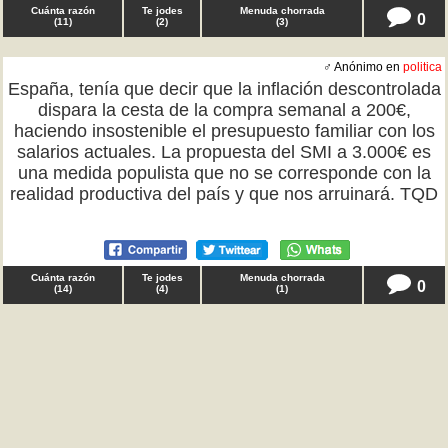
Cuánta razón
Te jodes
Menuda chorrada
0
(
11
)
(
2
)
(
3
)
♂ Anónimo en
politica
España, tenía que decir que la inflación descontrolada
dispara la cesta de la compra semanal a 200€,
haciendo insostenible el presupuesto familiar con los
salarios actuales. La propuesta del SMI a 3.000€ es
una medida populista que no se corresponde con la
realidad productiva del país y que nos arruinará. TQD
Cuánta razón
Te jodes
Menuda chorrada
0
(
14
)
(
4
)
(
1
)