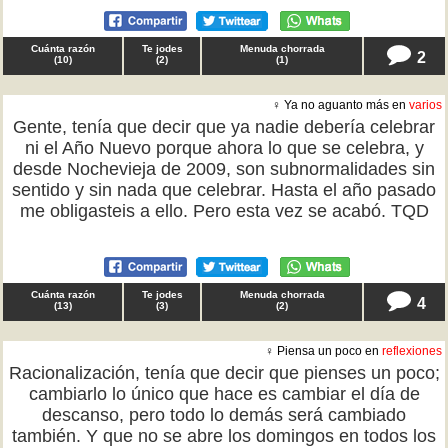
Cuánta razón
Te jodes
Menuda chorrada
2
(
10
)
(
2
)
(
1
)
♀ Ya no aguanto más en
varios
Gente, tenía que decir que ya nadie debería celebrar
ni el Año Nuevo porque ahora lo que se celebra, y
desde Nochevieja de 2009, son subnormalidades sin
sentido y sin nada que celebrar. Hasta el año pasado
me obligasteis a ello. Pero esta vez se acabó. TQD
Cuánta razón
Te jodes
Menuda chorrada
4
(
13
)
(
3
)
(
2
)
♀ Piensa un poco en
reflexiones
Racionalización, tenía que decir que pienses un poco;
cambiarlo lo único que hace es cambiar el día de
descanso, pero todo lo demás será cambiado
también. Y que no se abre los domingos en todos los