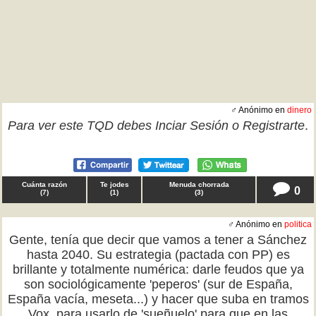
♂ Anónimo en
dinero
Para ver este TQD debes
Inciar Sesión
o
Registrarte
.
Cuánta razón
Te jodes
Menuda chorrada
0
(
7
)
(
1
)
(
3
)
♂ Anónimo en
politica
Gente, tenía que decir que vamos a tener a Sánchez
hasta 2040. Su estrategia (pactada con PP) es
brillante y totalmente numérica: darle feudos que ya
son sociológicamente 'peperos' (sur de España,
España vacía, meseta...) y hacer que suba en tramos
Vox, para usarlo de 'sueñuelo' para que en las