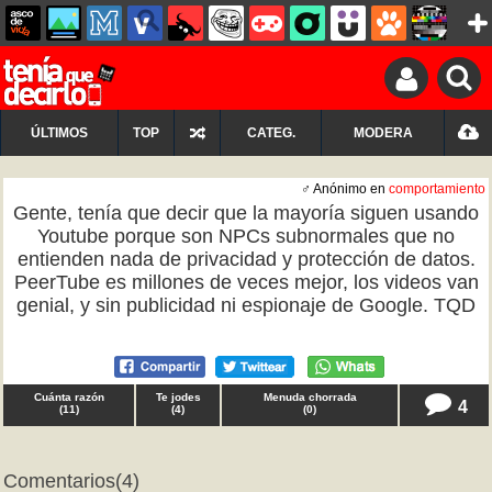
ÚLTIMOS
TOP
CATEG.
MODERA
♂ Anónimo en
comportamiento
Gente, tenía que decir que la mayoría siguen usando
Youtube porque son NPCs subnormales que no
entienden nada de privacidad y protección de datos.
PeerTube es millones de veces mejor, los videos van
genial, y sin publicidad ni espionaje de Google. TQD
Cuánta razón
Te jodes
Menuda chorrada
4
(
11
)
(
4
)
(
0
)
Comentarios
(4)