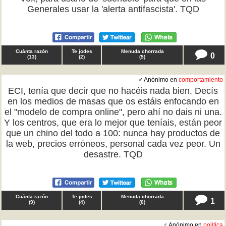
Generales usar la 'alerta antifascista'. TQD
Cuánta razón
Te jodes
Menuda chorrada
0
(
13
)
(
2
)
(
5
)
♂ Anónimo en
comportamiento
ECI, tenía que decir que no hacéis nada bien. Decís
en los medios de masas que os estáis enfocando en
el "modelo de compra online", pero ahí no dais ni una.
Y los centros, que era lo mejor que teníais, están peor
que un chino del todo a 100: nunca hay productos de
la web, precios erróneos, personal cada vez peor. Un
desastre. TQD
Cuánta razón
Te jodes
Menuda chorrada
1
(
9
)
(
4
)
(
0
)
♂ Anónimo en
politica