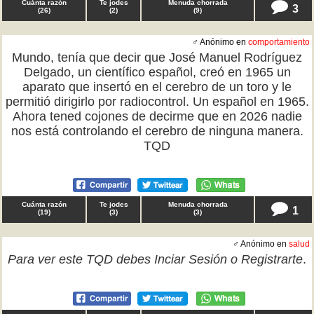
Cuánta razón
Te jodes
Menuda chorrada
3
(
26
)
(
2
)
(
9
)
♂ Anónimo en
comportamiento
Mundo, tenía que decir que José Manuel Rodríguez
Delgado, un científico español, creó en 1965 un
aparato que insertó en el cerebro de un toro y le
permitió dirigirlo por radiocontrol. Un español en 1965.
Ahora tened cojones de decirme que en 2026 nadie
nos está controlando el cerebro de ninguna manera.
TQD
Cuánta razón
Te jodes
Menuda chorrada
1
(
19
)
(
3
)
(
3
)
♂ Anónimo en
salud
Para ver este TQD debes
Inciar Sesión
o
Registrarte
.