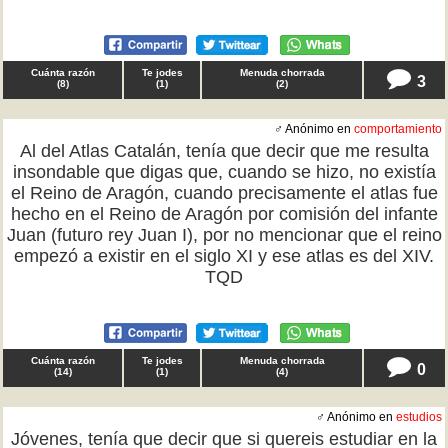
Cuánta razón
Te jodes
Menuda chorrada
3
(
8
)
(
1
)
(
2
)
♂ Anónimo en
comportamiento
Al del Atlas Catalán, tenía que decir que me resulta
insondable que digas que, cuando se hizo, no existía
el Reino de Aragón, cuando precisamente el atlas fue
hecho en el Reino de Aragón por comisión del infante
Juan (futuro rey Juan I), por no mencionar que el reino
empezó a existir en el siglo XI y ese atlas es del XIV.
TQD
Cuánta razón
Te jodes
Menuda chorrada
0
(
14
)
(
1
)
(
4
)
♂ Anónimo en
estudios
Jóvenes, tenía que decir que si quereis estudiar en la