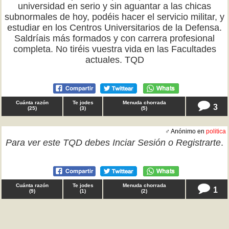
universidad en serio y sin aguantar a las chicas
subnormales de hoy, podéis hacer el servicio militar, y
estudiar en los Centros Universitarios de la Defensa.
Saldríais más formados y con carrera profesional
completa. No tiréis vuestra vida en las Facultades
actuales. TQD
Cuánta razón
Te jodes
Menuda chorrada
3
(
25
)
(
3
)
(
5
)
♂ Anónimo en
politica
Para ver este TQD debes
Inciar Sesión
o
Registrarte
.
Cuánta razón
Te jodes
Menuda chorrada
1
(
9
)
(
1
)
(
2
)