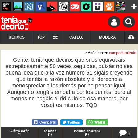
ÚLTIMOS
TOP
CATEG.
MODERA
♂ Anónimo en
comportamiento
Gente, tenía que deciros que si os equivocáis
estrepitosamente 50 veces seguidas, quizás no sea
buena idea que a la vez número 51 sigáis creyendo
que tenéis la razón absoluta y el derecho a
menospreciar a los demás por no pensar igual.
Aunque no tengáis empatía por los demás, pero al
menos no hagáis el ridículo de esa manera, por
vosotros mismos. TQD
Cuánta razón
Te jodes
Menuda chorrada
1
(
9
)
(
1
)
(
0
)