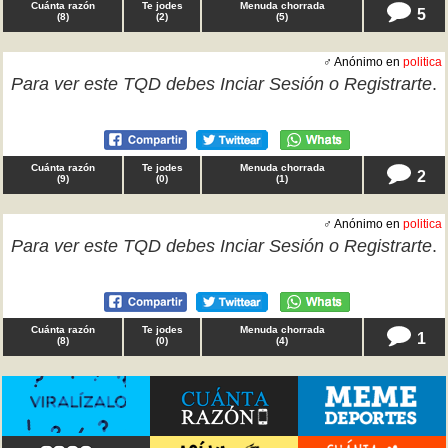
Cuánta razón
Te jodes
Menuda chorrada
5
(
8
)
(
2
)
(
5
)
♂ Anónimo en
politica
Para ver este TQD debes
Inciar Sesión
o
Registrarte
.
Cuánta razón
Te jodes
Menuda chorrada
2
(
9
)
(
0
)
(
1
)
♂ Anónimo en
politica
Para ver este TQD debes
Inciar Sesión
o
Registrarte
.
Cuánta razón
Te jodes
Menuda chorrada
1
(
8
)
(
0
)
(
4
)