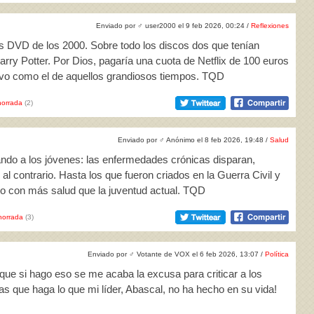
Enviado por
♂
user2000 el 9 feb 2026, 00:24 /
Reflexiones
s DVD de los 2000. Sobre todo los discos dos que tenían
arry Potter. Por Dios, pagaría una cuota de Netflix de 100 euros
tivo como el de aquellos grandiosos tiempos. TQD
orrada
(2)
Enviado por
♂
Anónimo el 8 feb 2026, 19:48 /
Salud
ndo a los jóvenes: las enfermedades crónicas disparan,
al contrario. Hasta los que fueron criados en la Guerra Civil y
o con más salud que la juventud actual. TQD
horrada
(3)
Enviado por
♂
Votante de VOX el 6 feb 2026, 13:07 /
Política
r que si hago eso se me acaba la excusa para criticar a los
as que haga lo que mi líder, Abascal, no ha hecho en su vida!