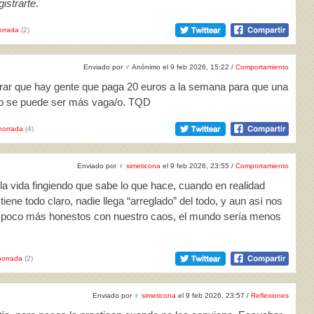
istrarte
.
rrada
(2)
Enviado por
♂
Anónimo el 9 feb 2026, 15:22 /
Comportamiento
erar que hay gente que paga 20 euros a la semana para que una
No se puede ser más vaga/o. TQD
horrada
(4)
Enviado por
♀
simeticona
el 9 feb 2026, 23:55 /
Comportamiento
la vida fingiendo que sabe lo que hace, cuando en realidad
ne todo claro, nadie llega “arreglado” del todo, y aun así nos
n poco más honestos con nuestro caos, el mundo sería menos
orrada
(2)
Enviado por
♀
simeticona
el 9 feb 2026, 23:57 /
Reflexiones