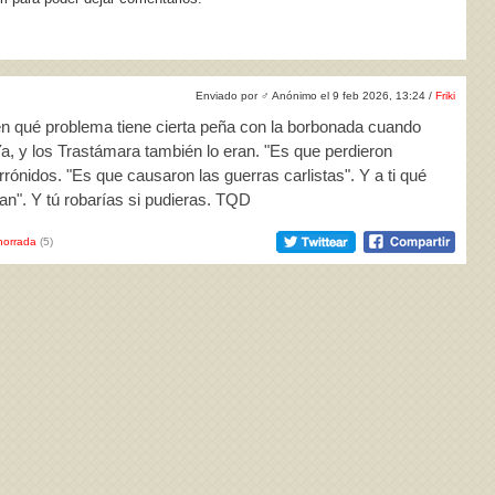
Enviado por
♂
Anónimo el 9 feb 2026, 13:24 /
Friki
ien qué problema tiene cierta peña con la borbonada cuando
Ya, y los Trastámara también lo eran. "Es que perdieron
rrónidos. "Es que causaron las guerras carlistas". Y a ti qué
ban". Y tú robarías si pudieras. TQD
horrada
(5)