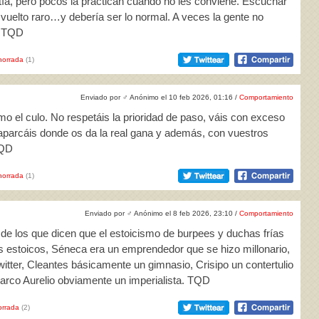
tía, pero pocos la practican cuando no les conviene. Escuchar
 vuelto raro…y debería ser lo normal. A veces la gente no
. TQD
horrada
(1)
Enviado por
♂
Anónimo el 10 feb 2026, 01:16 /
Comportamiento
o el culo. No respetáis la prioridad de paso, váis con exceso
 aparcáis donde os da la real gana y además, con vuestros
TQD
horrada
(1)
Enviado por
♂
Anónimo el 8 feb 2026, 23:10 /
Comportamiento
de los que dicen que el estoicismo de burpees y duchas frías
uos estoicos, Séneca era un emprendedor que se hizo millonario,
Twitter, Cleantes básicamente un gimnasio, Crisipo un contertulio
arco Aurelio obviamente un imperialista. TQD
rrada
(2)