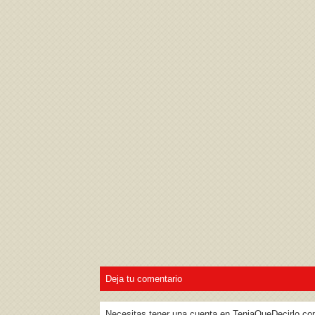
Acepto los
Términos de uso
,
Política de pr
Deja tu comentario
Necesitas tener una cuenta en TeniaQueDecirlo.co