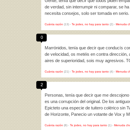
Gente, tenía que decir que todos piden empa
de verdad, sin interrumpir ni comparar, se ha
necesita consejos, solo ser tomada en serio
Cuánta razón
(13)
-
Te jodes, no hay para tanto
(2)
-
Menuda c
0
Marrónidos, tenía que decir que conducís com
de velocidad, os metéis en contra dirección,
aires de superioridad, sois muy agresivos. 
Cuánta razón
(21)
-
Te jodes, no hay para tanto
(4)
-
Menuda c
2
Personas, tenía que decir que me descojono 
es una corrupción del original. De los antig
Epicteto una especie de tuitero colérico sin 
de Horizonte, Panecio un votante de Vox y M
Cuánta razón
(8)
-
Te jodes, no hay para tanto
(1)
-
Menuda cho