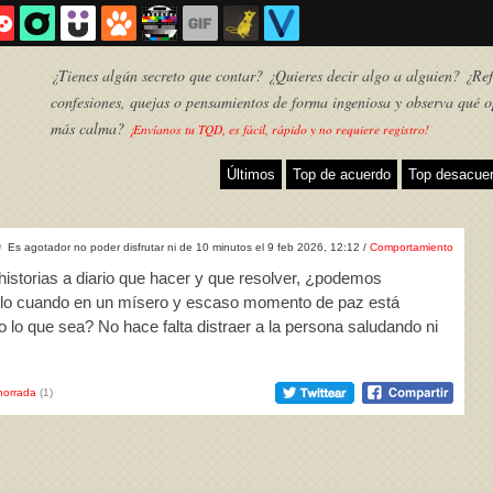
¿Tienes algún secreto que contar? ¿Quieres decir algo a alguien? ¿Refl
confesiones, quejas o pensamientos de forma ingeniosa y observa qué o
más calma?
¡Envíanos tu TQD, es fácil, rápido y no requiere registro!
Últimos
Top de acuerdo
Top desacue
♀
Es agotador no poder disfrutar ni de 10 minutos el 9 feb 2026, 12:12 /
Comportamiento
 historias a diario que hacer y que resolver, ¿podemos
quilo cuando en un mísero y escaso momento de paz está
lo que sea? No hace falta distraer a la persona saludando ni
TQD
horrada
(1)