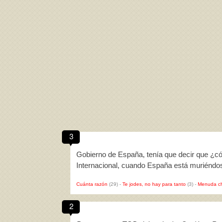
3
Gobierno de España, tenía que decir que ¿c
Internacional, cuando España está muriénd
Cuánta razón
(29)
-
Te jodes, no hay para tanto
(3)
-
Menuda c
2