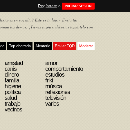
Regístrate
o
INICIAR SESIÓN
exiones en voz alta? Éste es tu lugar. Envía tus
pinan los demás. ¿Tienes razón o deberías tomártelo con
rdo
Top chorrada
Aleatorio
Enviar TQD
Moderar
amistad
amor
canis
comportamiento
dinero
estudios
familia
friki
higiene
música
política
reflexiones
salud
televisión
trabajo
varios
vecinos