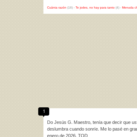
Cuánta razón
(16)
-
Te jodes, no hay para tanto
(4)
-
Menuda c
1
Do Jesús G. Maestro, tenía que decir que us
deslumbra cuando sonríe. Me lo pasé en gran
enero de 2026. TQD