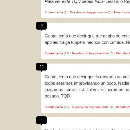
Para ver este TQD debes
Inciar Sesión
o
Reg
Cuánta razón
(9)
-
Te jodes, no hay para tanto
(5)
-
Menuda cho
4
Gente, tenía que decir que me acabo de ent
app les traiga tuppers hechos con comida. 
Cuánta razón
(14)
-
Te jodes, no hay para tanto
(5)
-
Menuda c
11
Gente, tenía que decir que la mayoría va por 
todos estamos improvisando un poco. Nadie tie
juzgamos como si sí. Tal vez si fuéramos u
pesado. TQD
Cuánta razón
(11)
-
Te jodes, no hay para tanto
(3)
-
Menuda ch
1