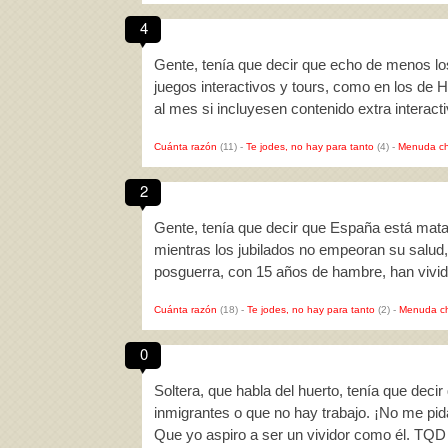
4
Gente, tenía que decir que echo de menos lo
juegos interactivos y tours, como en los de H
al mes si incluyesen contenido extra interac
Cuánta razón
(11)
-
Te jodes, no hay para tanto
(4)
-
Menuda ch
2
Gente, tenía que decir que España está mata
mientras los jubilados no empeoran su salud, 
posguerra, con 15 años de hambre, han vivid
Cuánta razón
(18)
-
Te jodes, no hay para tanto
(2)
-
Menuda c
0
Soltera, que habla del huerto, tenía que deci
inmigrantes o que no hay trabajo. ¡No me pid
Que yo aspiro a ser un vividor como él. TQD