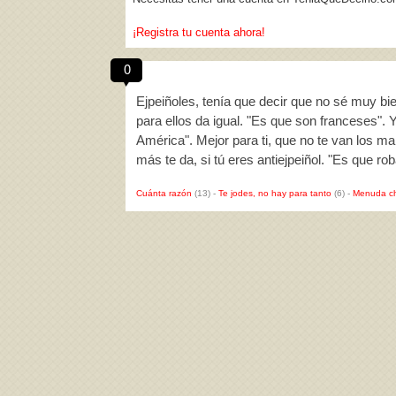
¡Registra tu cuenta ahora!
0
Ejpeiñoles, tenía que decir que no sé muy b
para ellos da igual. "Es que son franceses". 
América". Mejor para ti, que no te van los ma
más te da, si tú eres antiejpeiñol. "Es que ro
Cuánta razón
(13)
-
Te jodes, no hay para tanto
(6)
-
Menuda c