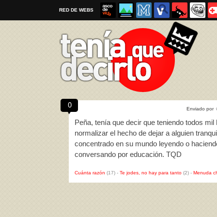
RED DE WEBS
0
Enviado por
Por favor, respeta las
reglas al enviar un TQD
Peña, tenía que decir que teniendo todos mil
normalizar el hecho de dejar a alguien tran
concentrado en su mundo leyendo o haciendo 
conversando por educación. TQD
Cuánta razón
(17)
-
Te jodes, no hay para tanto
(2)
-
Menuda c