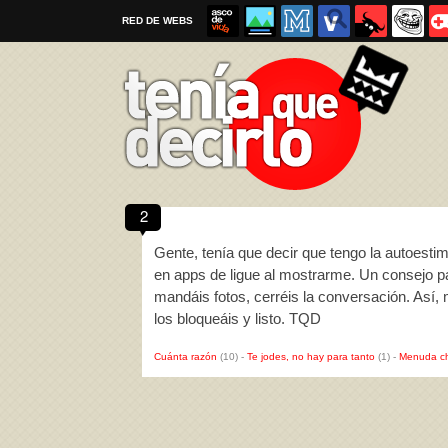
RED DE WEBS
2
Por favor, respeta las
reglas al enviar un TQD
Gente, tenía que decir que tengo la autoest
en apps de ligue al mostrarme. Un consejo 
mandáis fotos, cerréis la conversación. Así
los bloqueáis y listo. TQD
Cuánta razón
(10)
-
Te jodes, no hay para tanto
(1)
-
Menuda c