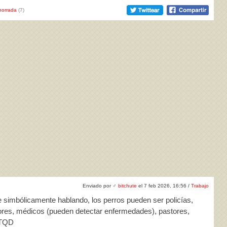
horrada
(7)
Enviado por
♂
bitchute
el 7 feb 2026, 16:56 /
Trabajo
e simbólicamente hablando, los perros pueden ser policías,
ores, médicos (pueden detectar enfermedades), pastores,
 TQD