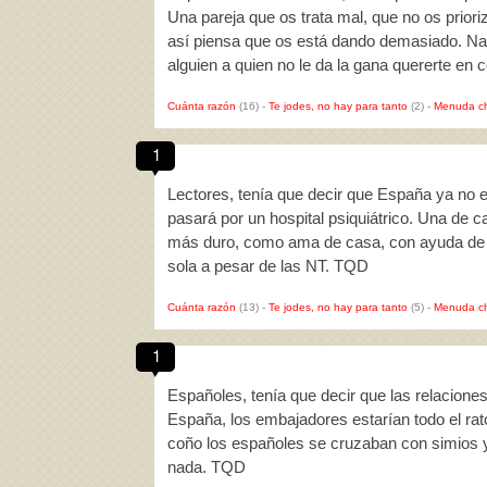
Una pareja que os trata mal, que no os priori
así piensa que os está dando demasiado. Nad
alguien a quien no le da la gana quererte en
Cuánta razón
(16)
-
Te jodes, no hay para tanto
(2)
-
Menuda c
1
Lectores, tenía que decir que España ya no 
pasará por un hospital psiquiátrico. Una de c
más duro, como ama de casa, con ayuda de la
sola a pesar de las NT. TQD
Cuánta razón
(13)
-
Te jodes, no hay para tanto
(5)
-
Menuda c
1
Españoles, tenía que decir que las relaciones
España, los embajadores estarían todo el ra
coño los españoles se cruzaban con simios y d
nada. TQD