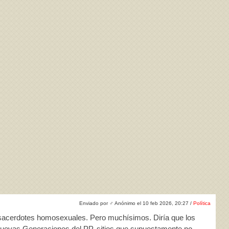
Enviado por
♂
Anónimo el 10 feb 2026, 20:27 /
Política
sacerdotes homosexuales. Pero muchísimos. Diría que los
uevas Generaciones del PP, sitios que supuestamente no