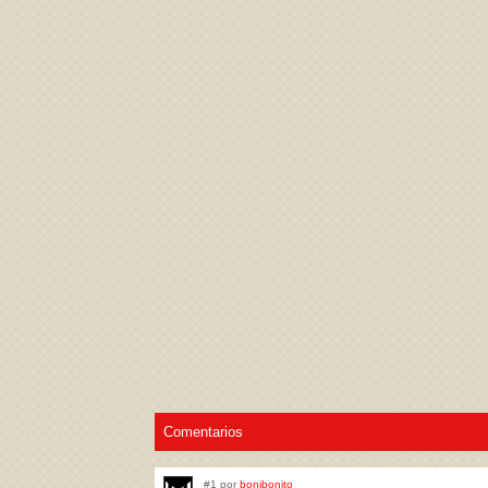
Acepto los
Términos de uso
,
Política de pr
Comentarios
#1 por
bonibonito