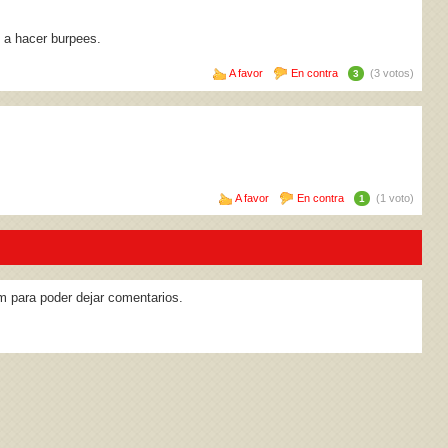
y a hacer burpees.
A favor
En contra
(3 votos)
3
A favor
En contra
(1 voto)
1
m para poder dejar comentarios.