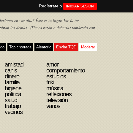
Regístrate
o
INICIAR SESIÓN
exiones en voz alta? Éste es tu lugar. Envía tus
pinan los demás. ¿Tienes razón o deberías tomártelo con
rdo
Top chorrada
Aleatorio
Enviar TQD
Moderar
amistad
amor
canis
comportamiento
dinero
estudios
familia
friki
higiene
música
política
reflexiones
salud
televisión
trabajo
varios
vecinos