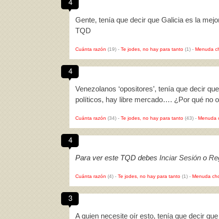
4
Gente, tenía que decir que Galicia es la mejo
TQD
Cuánta razón
(19)
-
Te jodes, no hay para tanto
(1)
-
Menuda c
4
Venezolanos ‘opositores’, tenía que decir qu
políticos, hay libre mercado…. ¿Por qué no 
Cuánta razón
(34)
-
Te jodes, no hay para tanto
(43)
-
Menuda 
4
Para ver este TQD debes
Inciar Sesión
o
Reg
Cuánta razón
(4)
-
Te jodes, no hay para tanto
(1)
-
Menuda cho
3
A quien necesite oír esto, tenía que decir q