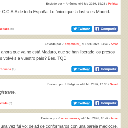
Enviado por
♂
Anónimo el 6 feb 2026, 15:28 /
Política
r C.C.A.A de toda España. Lo único que la lastra es Madrid.
horrada
(6)
Enviado por
♂
empotrator_
el 8 feb 2026, 11:49 /
Amor
e ahora que ya no está Maduro, que se han liberado los presos
os volvéis a vuestro país? Bes. TQD
chorrada
(6)
Enviado por
♀
Religiosa el 6 feb 2026, 17:33 /
Salud
istrarte
.
rrada
(2)
Enviado por
♂
advcccravevvg
el 6 feb 2026, 18:42 /
Amor
ue una vez fui yo: dejad de conformaros con una pareja mediocre.