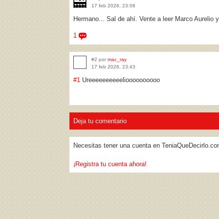
17 feb 2026, 23:06
Hermano... Sal de ahí. Vente a leer Marco Aurelio 
1
#2 por
mac_ray
17 feb 2026, 23:43
#1
Ureeeeeeeeeelioooooooooo
Deja tu comentario
Necesitas tener una cuenta en TeniaQueDecirlo.co
¡Registra tu cuenta ahora!