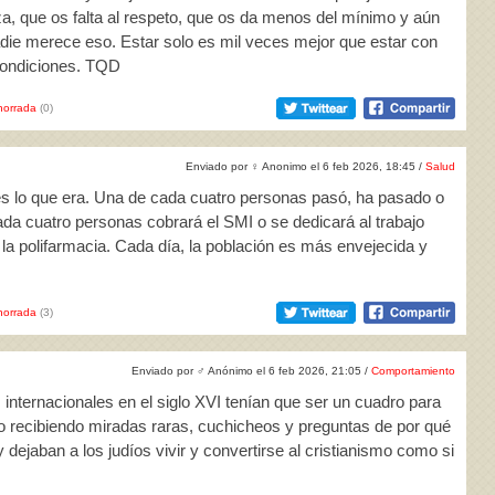
za, que os falta al respeto, que os da menos del mínimo y aún
ie merece eso. Estar solo es mil veces mejor que estar con
 condiciones. TQD
horrada
(0)
Enviado por
♀
Anonimo el 6 feb 2026, 18:45 /
Salud
es lo que era. Una de cada cuatro personas pasó, ha pasado o
ada cuatro personas cobrará el SMI o se dedicará al trabajo
 polifarmacia. Cada día, la población es más envejecida y
horrada
(3)
Enviado por
♂
Anónimo el 6 feb 2026, 21:05 /
Comportamiento
 internacionales en el siglo XVI tenían que ser un cuadro para
to recibiendo miradas raras, cuchicheos y preguntas de por qué
ejaban a los judíos vivir y convertirse al cristianismo como si