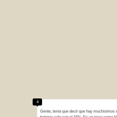
4
Gente, tenía que decir que hay muchísimos 
heteros solo son el 15%. Es un poco como N