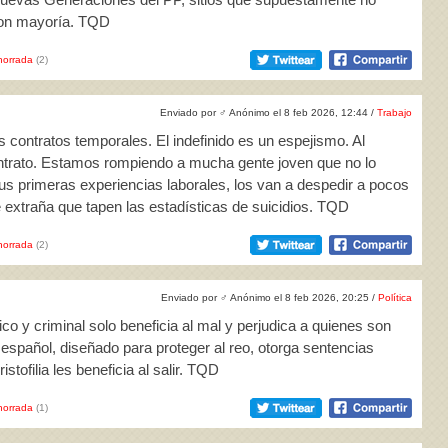
son mayoría. TQD
horrada
(2)
Enviado por
♂
Anónimo el 8 feb 2026, 12:44 /
Trabajo
s contratos temporales. El indefinido es un espejismo. Al
trato. Estamos rompiendo a mucha gente joven que no lo
s primeras experiencias laborales, los van a despedir a pocos
 extraña que tapen las estadísticas de suicidios. TQD
horrada
(2)
Enviado por
♂
Anónimo el 8 feb 2026, 20:25 /
Política
o y criminal solo beneficia al mal y perjudica a quienes son
español, diseñado para proteger al reo, otorga sentencias
stofilia les beneficia al salir. TQD
horrada
(1)