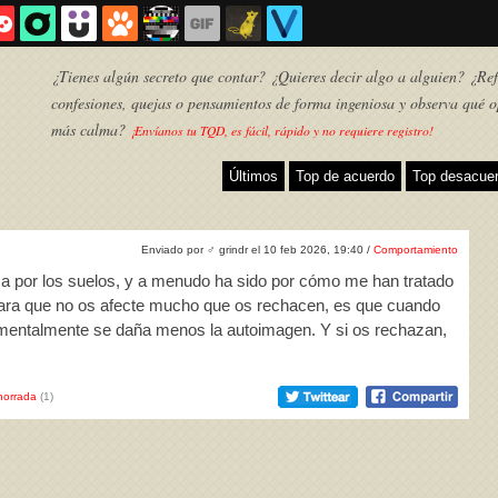
¿Tienes algún secreto que contar? ¿Quieres decir algo a alguien? ¿Refl
confesiones, quejas o pensamientos de forma ingeniosa y observa qué o
más calma?
¡Envíanos tu TQD, es fácil, rápido y no requiere registro!
Últimos
Top de acuerdo
Top desacue
Enviado por
♂
grindr el 10 feb 2026, 19:40 /
Comportamiento
ima por los suelos, y a menudo ha sido por cómo me han tratado
para que no os afecte mucho que os rechacen, es que cuando
, mentalmente se daña menos la autoimagen. Y si os rechazan,
TQD
horrada
(1)