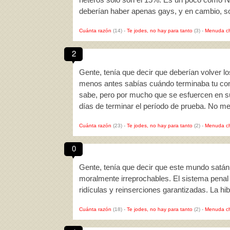
deberían haber apenas gays, y en cambio, 
Cuánta razón
(14)
-
Te jodes, no hay para tanto
(3)
-
Menuda c
2
Gente, tenía que decir que deberían volver lo
menos antes sabías cuándo terminaba tu con
sabe, pero por mucho que se esfuercen en su
días de terminar el período de prueba. No me
Cuánta razón
(23)
-
Te jodes, no hay para tanto
(2)
-
Menuda c
0
Gente, tenía que decir que este mundo satánic
moralmente irreprochables. El sistema penal 
ridículas y reinserciones garantizadas. La hibri
Cuánta razón
(18)
-
Te jodes, no hay para tanto
(2)
-
Menuda c