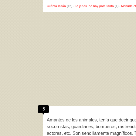
Cuánta razón
(16)
-
Te jodes, no hay para tanto
(1)
-
Menuda c
5
Amantes de los animales, tenía que decir qu
socorristas, guardianes, bomberos, rastread
actores, etc. Son sencillamente magníficos.