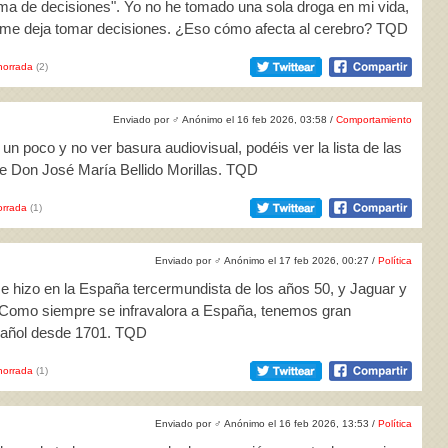
toma de decisiones". Yo no he tomado una sola droga en mi vida,
 me deja tomar decisiones. ¿Eso cómo afecta al cerebro? TQD
horrada
(2)
Enviado por
♂
Anónimo el 16 feb 2026, 03:58 /
Comportamiento
 un poco y no ver basura audiovisual, podéis ver la lista de las
 de Don José María Bellido Morillas. TQD
rrada
(1)
Enviado por
♂
Anónimo el 17 feb 2026, 00:27 /
Política
e hizo en la España tercermundista de los años 50, y Jaguar y
a. Como siempre se infravalora a España, tenemos gran
spañol desde 1701. TQD
horrada
(1)
Enviado por
♂
Anónimo el 16 feb 2026, 13:53 /
Política