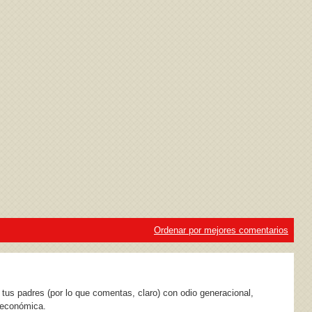
ivacidad
y la
Política de cookies
Ordenar por mejores comentarios
e tus padres (por lo que comentas, claro) con odio generacional,
n económica.