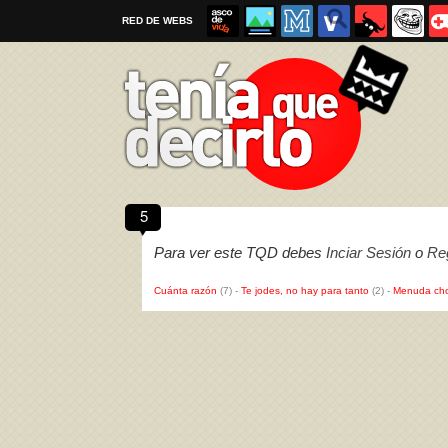
RED DE WEBS
5
Por favor, respeta las
reglas al enviar un TQD
Para ver este TQD debes
Inciar Sesión
o
Reg
Cuánta razón
(7)
-
Te jodes, no hay para tanto
(2)
-
Menuda cho