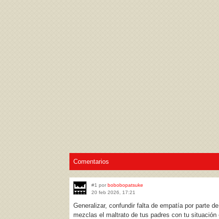
Acepto los
Términos de uso
,
Política de pr
Comentarios
#1 por
bobobopatsuke
20 feb 2026, 17:21
Generalizar, confundir falta de empatía por parte d
mezclas el maltrato de tus padres con tu situació