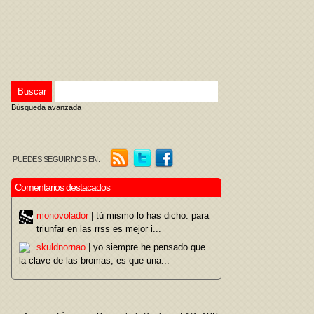
Búsqueda avanzada
PUEDES SEGUIRNOS EN:
Comentarios destacados
monovolador
| tú mismo lo has dicho: para
triunfar en las rrss es mejor i...
skuldnornao
| yo siempre he pensado que
la clave de las bromas, es que una...