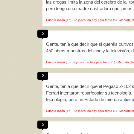
las drogas limita la zona del cerebro de la "
pero tengo una madre castradora que jamás
Cuánta razón
(16)
-
Te jodes, no hay para tanto
(5)
-
Menuda c
2
Gente, tenía que decir que si queréis cultivos
450 obras maestras del cine y la televisión,
Cuánta razón
(8)
-
Te jodes, no hay para tanto
(1)
-
Menuda cho
2
Gente, tenía que decir que el Pegaso Z-102 s
Ferrari intentaron robar/copiar su tecnologí
tecnología, pero un Estado de mierda antie
Cuánta razón
(16)
-
Te jodes, no hay para tanto
(1)
-
Menuda c
2