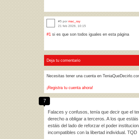
#5 por
mac_ray
21 feb 2026, 10:15
#1
si es que son todos iguales en esta página
Deja tu comentario
Necesitas tener una cuenta en TeniaQueDecirlo.co
¡Registra tu cuenta ahora!
7
Falaces y confusos, tenía que decir que el te
derecho a obligar a terceros. A los que estái
estáis del lado de reforzar el poder institucio
incompatibles con la libertad individual. TQD