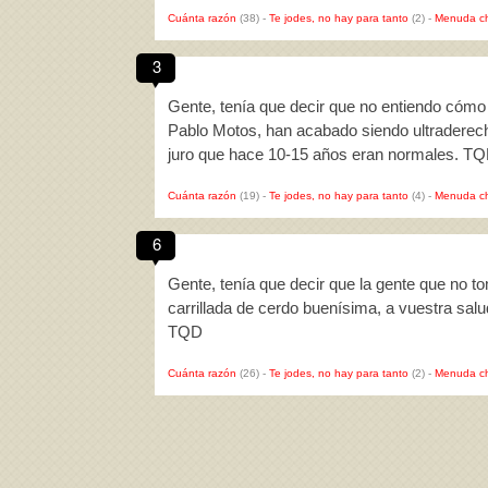
Cuánta razón
(38)
-
Te jodes, no hay para tanto
(2)
-
Menuda c
3
Gente, tenía que decir que no entiendo cóm
Pablo Motos, han acabado siendo ultraderec
juro que hace 10-15 años eran normales. T
Cuánta razón
(19)
-
Te jodes, no hay para tanto
(4)
-
Menuda c
6
Gente, tenía que decir que la gente que no
carrillada de cerdo buenísima, a vuestra salud
TQD
Cuánta razón
(26)
-
Te jodes, no hay para tanto
(2)
-
Menuda c