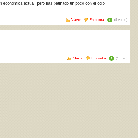
ón económica actual, pero has patinado un poco con el odio
A favor
En contra
(5 votos)
1
A favor
En contra
(1 voto)
1