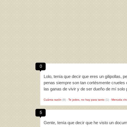
0
Lolo, tenía que decir que eres un gilipollas,
penas siempre son tan cortésmente crueles q
las ganas de vivir y de ser dueño de mí solo 
Cuánta razón
(9)
-
Te jodes, no hay para tanto
(1)
-
Menuda cho
5
Gente, tenía que decir que he visto un docum