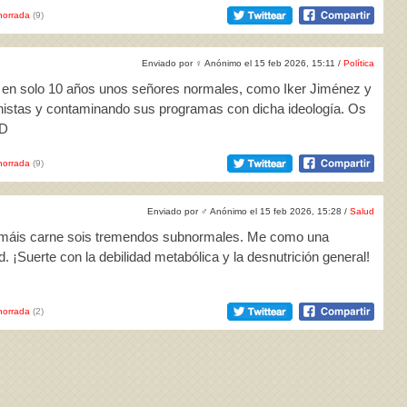
horrada
(9)
Enviado por
♀
Anónimo el 15 feb 2026, 15:11 /
Política
o en solo 10 años unos señores normales, como Iker Jiménez y
histas y contaminando sus programas con dicha ideología. Os
QD
horrada
(9)
Enviado por
♂
Anónimo el 15 feb 2026, 15:28 /
Salud
 tomáis carne sois tremendos subnormales. Me como una
. ¡Suerte con la debilidad metabólica y la desnutrición general!
horrada
(2)