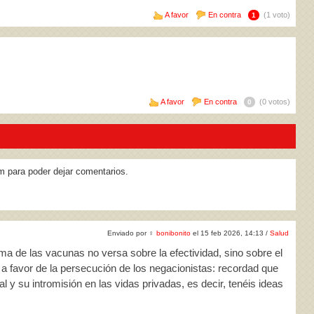
A favor
En contra
(1 voto)
1
A favor
En contra
(0 votos)
0
m para poder dejar comentarios.
Enviado por
♀
bonibonito
el 15 feb 2026, 14:13 /
Salud
ma de las vacunas no versa sobre la efectividad, sino sobre el
s a favor de la persecución de los negacionistas: recordad que
nal y su intromisión en las vidas privadas, es decir, tenéis ideas