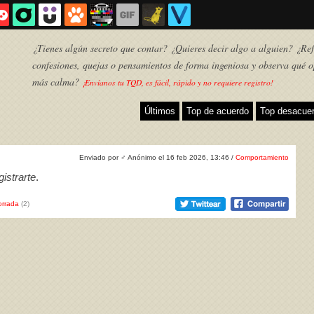
¿Tienes algún secreto que contar? ¿Quieres decir algo a alguien? ¿Refl
confesiones, quejas o pensamientos de forma ingeniosa y observa qué o
más calma?
¡Envíanos tu TQD, es fácil, rápido y no requiere registro!
Últimos
Top de acuerdo
Top desacue
Enviado por
♂
Anónimo el 16 feb 2026, 13:46 /
Comportamiento
istrarte
.
rrada
(2)
TQD