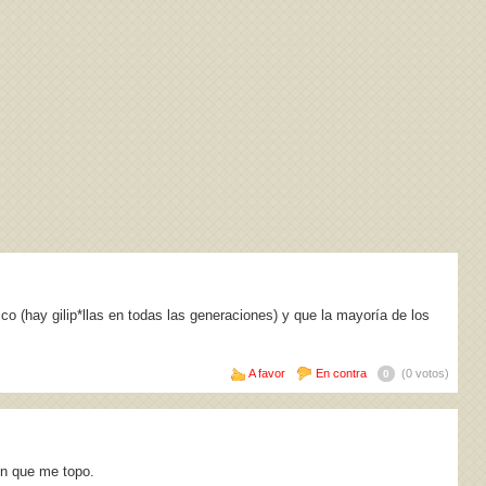
o (hay gilip*llas en todas las generaciones) y que la mayoría de los
A favor
En contra
(0 votos)
0
on que me topo.