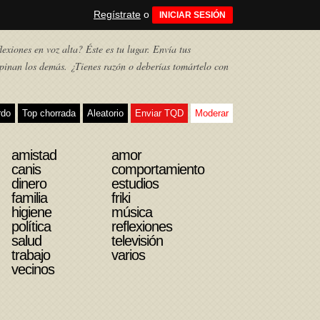
Regístrate
o
INICIAR SESIÓN
exiones en voz alta? Éste es tu lugar. Envía tus
pinan los demás. ¿Tienes razón o deberías tomártelo con
rdo
Top chorrada
Aleatorio
Enviar TQD
Moderar
amistad
amor
canis
comportamiento
dinero
estudios
familia
friki
higiene
música
política
reflexiones
salud
televisión
trabajo
varios
vecinos