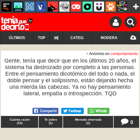
ÚLTIMOS
TOP
CATEG.
MODERA
♂ Anónimo en
comportamiento
Gente, tenía que decir que en los últimos 20 años, el
sistema ha destrozado por completo a las personas.
Entre el pensamiento dicotómico del todo o nada, el
doble pensar y el solipsismo, están dejando hecha
una mierda las cabezas. Ya no hay pensamiento
lateral, empatía o introspección. TQD
Cuánta razón
Te jodes
Menuda chorrada
0
(
10
)
(
1
)
(
1
)