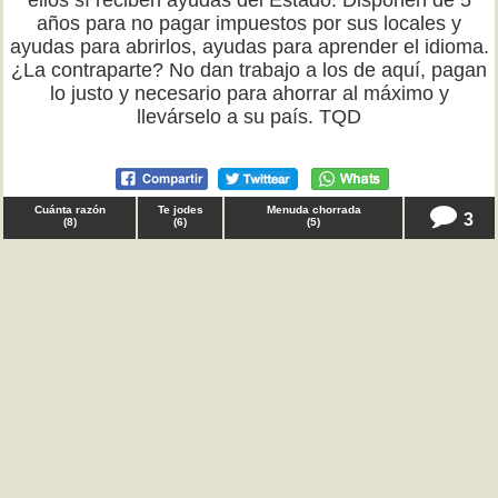
ellos sí reciben ayudas del Estado. Disponen de 5
años para no pagar impuestos por sus locales y
ayudas para abrirlos, ayudas para aprender el idioma.
¿La contraparte? No dan trabajo a los de aquí, pagan
lo justo y necesario para ahorrar al máximo y
llevárselo a su país. TQD
Cuánta razón
Te jodes
Menuda chorrada
3
(
8
)
(
6
)
(
5
)
♂ user2000 en
friki
Amazon, Netflix y compañía, tenía que decir que
dinero no me falta. Pero si antes pagaba X y ahora,
para volver a tener lo mismo, tengo que pagar X + Y y
más que por la inflación, porque os sale de los huevos
y por pura avaricia, ¿qué queréis que os diga? Hubo
una época, hubo unos tiempos, de alfombra roja y
violinistas a los lados, donde en el capitalismo el
cliente era dios. TQD