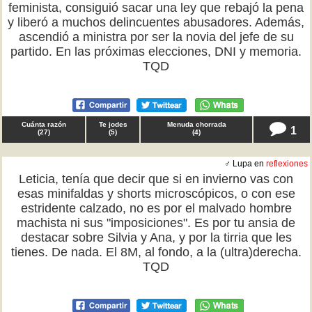
feminista, consiguió sacar una ley que rebajó la pena
y liberó a muchos delincuentes abusadores. Además,
ascendió a ministra por ser la novia del jefe de su
partido. En las próximas elecciones, DNI y memoria.
TQD
Cuánta razón
Te jodes
Menuda chorrada
1
(
27
)
(
5
)
(
4
)
♂ Lupa en
reflexiones
Leticia, tenía que decir que si en invierno vas con
esas minifaldas y shorts microscópicos, o con ese
estridente calzado, no es por el malvado hombre
machista ni sus "imposiciones". Es por tu ansia de
destacar sobre Silvia y Ana, y por la tirria que les
tienes. De nada. El 8M, al fondo, a la (ultra)derecha.
TQD