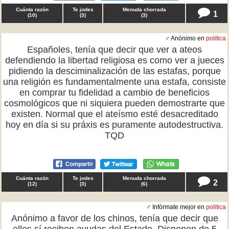
Cuánta razón
Te jodes
Menuda chorrada
1
(
10
)
(
3
)
(
3
)
♂ Anónimo en
politica
Españoles, tenía que decir que ver a ateos
defendiendo la libertad religiosa es como ver a jueces
pidiendo la desciminalización de las estafas, porque
una religión es fundamentalmente una estafa, consiste
en comprar tu fidelidad a cambio de beneficios
cosmológicos que ni siquiera pueden demostrarte que
existen. Normal que el ateísmo esté desacreditado
hoy en día si su práxis es puramente autodestructiva.
TQD
Cuánta razón
Te jodes
Menuda chorrada
2
(
12
)
(
3
)
(
6
)
♂ Infórmate mejor en
politica
Anónimo a favor de los chinos, tenía que decir que