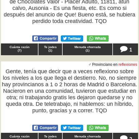
de Chocolates Valor - Placer Adulto, 11811, atún
calvo, Ausonia - Es una fiesta, etc. Es como si
después del anuncio de Que! Bueno está, se hubiera
perdido toda creatividad. TQD
Cuánta razón
Te jodes
Menuda chorrada
1
(
7
)
(
1
)
(
1
)
♂ Provinciano en
reflexiones
Gente, tenía que decir que a veces reflexiono sobre
los niveles a los que llega el destierro. No, no siempre
hay provincianos a 1 o 2 horas de Madrid o Barcelona.
Nacieron en una comunidad, tuvieron que estudiar en
otra; ni trabajando gratis les dejaron quedarse y no
queda otra. De teletrabajo, ni hablemos: un híbrido,
punto, gracias y a correr. TQD
Cuánta razón
Te jodes
Menuda chorrada
2