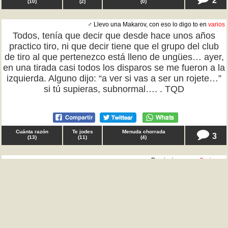
(
10
)
(
2
)
(
0
)
♂ Llevo una Makarov, con eso lo digo to en
varios
Todos, tenía que decir que desde hace unos años
practico tiro, ni que decir tiene que el grupo del club
de tiro al que pertenezco está lleno de ungües… ayer,
en una tirada casi todos los disparos se me fueron a la
izquierda. Alguno dijo: “a ver si vas a ser un rojete…”
si tú supieras, subnormal…. . TQD
Cuánta razón
Te jodes
Menuda chorrada
3
(
13
)
(
11
)
(
4
)
♂ Provinciano en
reflexiones
Nacidos en Madrid, tenía que decir que os cambiaría
todo mi patrimonio del pueblo por ser vosotros. No
sois conscientes de lo que tenéis. No, nos van a echar
de vuestra tierra. Podréis conservar a vuestros amigos
de toda la vida. Encontraréis trabajo más fácil,
sufriréis menos y tendréis más proyección sin dejar