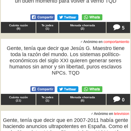
un buen momento para volver a verno TQD
Cuánta razón
Te jodes
Menuda chorrada
5
(
9
)
(
1
)
(
2
)
♂ Anónimo en
comportamiento
Gente, tenía que decir que Jesús G. Maestro tiene
toda la razón del mundo. Los sistemas político-
económicos del siglo XXI quieren generar seres
humanos sin amor y sin libertad, puros esclavos
NPCs. TQD
Cuánta razón
Te jodes
Menuda chorrada
0
(
11
)
(
1
)
(
0
)
♂ Anónimo en
television
Gente, tenía que decir que en 2007-2011 había gente
haciendo anuncios ultrapotentes en España. Como el