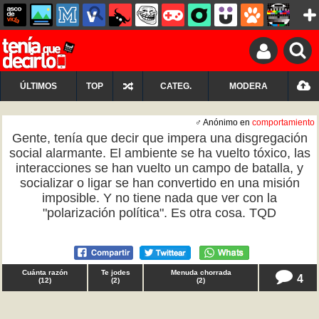
ÚLTIMOS
TOP
CATEG.
MODERA
♂ Anónimo en
comportamiento
Gente, tenía que decir que impera una disgregación
social alarmante. El ambiente se ha vuelto tóxico, las
interacciones se han vuelto un campo de batalla, y
socializar o ligar se han convertido en una misión
imposible. Y no tiene nada que ver con la
"polarización política". Es otra cosa. TQD
Cuánta razón
Te jodes
Menuda chorrada
4
(
12
)
(
2
)
(
2
)