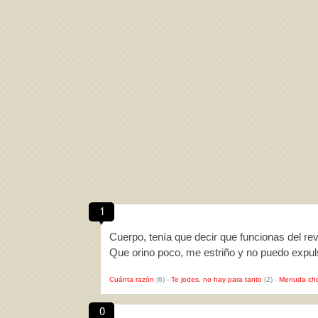
1
Cuerpo, tenía que decir que funcionas del re
Que orino poco, me estriño y no puedo expu
Cuánta razón
(6)
-
Te jodes, no hay para tanto
(2)
-
Menuda cho
0