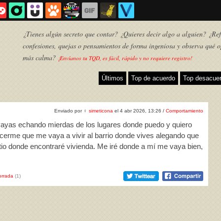
¿Tienes algún secreto que contar? ¿Quieres decir algo a alguien? ¿Refl
confesiones, quejas o pensamientos de forma ingeniosa y observa qué o
más calma?
¡Envíanos tu TQD, es fácil, rápido y no requiere registro!
Últimos
Top de acuerdo
Top desacue
Enviado por
♀
simeticona
el 4 abr 2026, 13:26 /
Comportamiento
 vayas echando mierdas de los lugares donde puedo y quiero
erme que me vaya a vivir al barrio donde vives alegando que
itio donde encontraré vivienda. Me iré donde a mí me vaya bien,
TQD
rrada
(1)