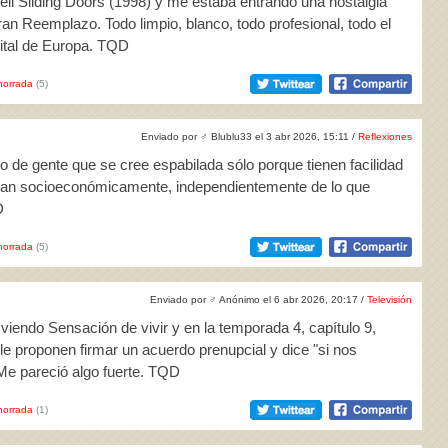
peli Sliding Doors (1998) y me estaba entrando una nostalgia
an Reemplazo. Todo limpio, blanco, todo profesional, todo el
pital de Europa. TQD
horrada
(5)
Enviado por
♂
Blublu33 el 3 abr 2026, 15:11 /
Reflexiones
o de gente que se cree espabilada sólo porque tienen facilidad
oran socioeconómicamente, independientemente de lo que
D
horrada
(5)
Enviado por
♂
Anónimo el 6 abr 2026, 20:17 /
Televisión
 viendo Sensación de vivir y en la temporada 4, capítulo 9,
e proponen firmar un acuerdo prenupcial y dice "si nos
Me pareció algo fuerte. TQD
horrada
(1)