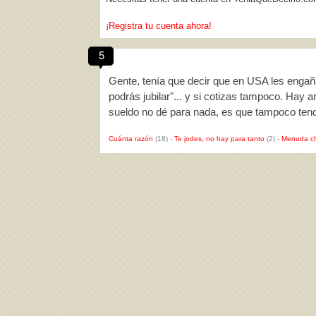
¡Registra tu cuenta ahora!
5
Gente, tenía que decir que en USA les engañar
podrás jubilar"... y si cotizas tampoco. Hay 
sueldo no dé para nada, es que tampoco ten
Cuánta razón
(18)
-
Te jodes, no hay para tanto
(2)
-
Menuda c