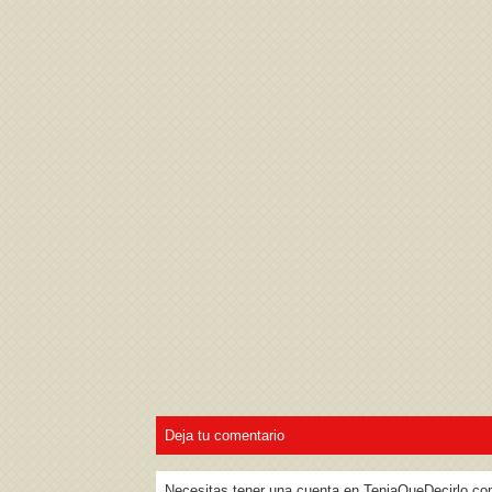
Acepto los
Términos de uso
,
Política de pr
Deja tu comentario
Necesitas tener una cuenta en TeniaQueDecirlo.co