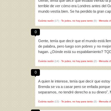
Gente, tenía que decir que estaba viendo la 
terrible de ver cómo era Londres antes del Gr
mundo vestía bien. Se ha perdido la gran ca
Cuánta razón
(17)
-
Te jodes, no hay para tanto
(5)
-
Menuda c
0
Gente, tenía que decir que el mundo está llen
de palabra, pero luego son pobres y no mej
hagan. ¿Dónde está su espabilamiento? TQ
Cuánta razón
(14)
-
Te jodes, no hay para tanto
(2)
-
Menuda c
0
A quien le interese, tenía que decir que estoy
Brenda se va a casar pero se enfada porque l
separamos, no tendré derecho a su dinero". 
Cuánta razón
(13)
-
Te jodes, no hay para tanto
(3)
-
Menuda c