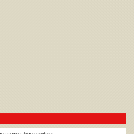
ivacidad
y la
Política de cookies
m para poder dejar comentarios.