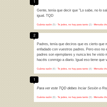
1
Gente, tenía que decir que "Lo sabe, no lo 
igual. TQD
Cuánta razón
(5)
-
Te jodes, no hay para tanto
(2)
-
Menuda cho
2
Padres, tenía que deciros que es cierto qu
enfadado con vuestros padres. Pero eso no e
padres son ejemplares y nunca les he visto m
hacéis conmigo a diario. Igual eso tiene que
Cuánta razón
(6)
-
Te jodes, no hay para tanto
(4)
-
Menuda cho
1
Para ver este TQD debes
Inciar Sesión
o
Reg
Cuánta razón
(9)
-
Te jodes, no hay para tanto
(3)
-
Menuda cho