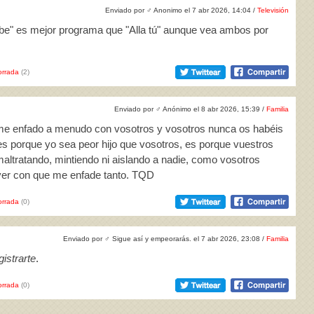
Enviado por
♂
Anonimo el 7 abr 2026, 14:04 /
Televisión
sabe" es mejor programa que "Alla tú" aunque vea ambos por
rrada
(2)
Enviado por
♂
Anónimo el 8 abr 2026, 15:39 /
Familia
e me enfado a menudo con vosotros y vosotros nunca os habéis
s porque yo sea peor hijo que vosotros, es porque vuestros
altratando, mintiendo ni aislando a nadie, como vosotros
 ver con que me enfade tanto. TQD
rrada
(0)
Enviado por
♂
Sigue así y empeorarás. el 7 abr 2026, 23:08 /
Familia
istrarte
.
rrada
(0)