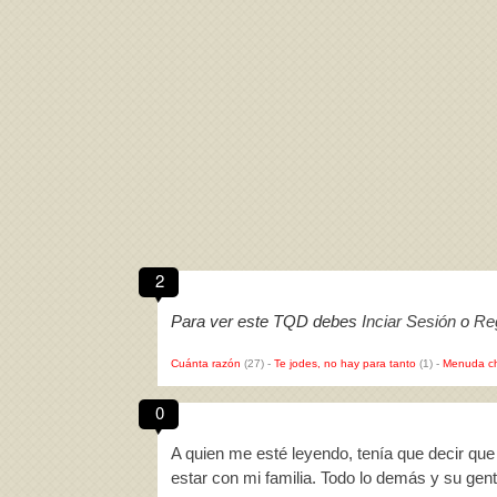
2
Para ver este TQD debes
Inciar Sesión
o
Reg
Cuánta razón
(27)
-
Te jodes, no hay para tanto
(1)
-
Menuda c
0
A quien me esté leyendo, tenía que decir que
estar con mi familia. Todo lo demás y su ge