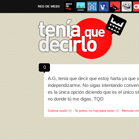
RED DE WEBS
0
Por favor, respeta las
reglas al enviar un TQD
A.G, tenía que decir que estoy harta ya que
independizarme. No sigas intentando convenc
es la única opción diciendo que es el único s
no donde tú me digas. TQD
Cuánta razón
(9)
-
Te jodes, no hay para tanto
(3)
-
Menuda cho