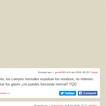
Enviado por
♀
gemi1995
el 8 abr 2026, 08:25 /
Salud
vés, los cuerpos normales expulsan los residuos, no retienen.
lsar los gases ¿no puedes funcionar normal? TQD
rrada
(1)
Enviado por
♂
empotrator_
el 8 abr 2026, 22:11 /
Política