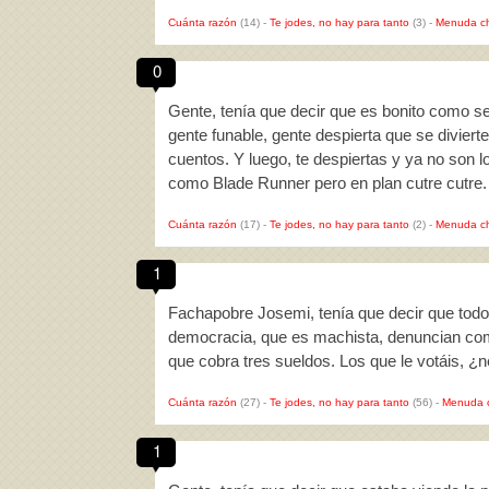
Cuánta razón
(14)
-
Te jodes, no hay para tanto
(3)
-
Menuda c
0
Gente, tenía que decir que es bonito como s
gente funable, gente despierta que se diviert
cuentos. Y luego, te despiertas y ya no son l
como Blade Runner pero en plan cutre cutre.
Cuánta razón
(17)
-
Te jodes, no hay para tanto
(2)
-
Menuda c
1
Fachapobre Josemi, tenía que decir que todo
democracia, que es machista, denuncian com
que cobra tres sueldos. Los que le votáis, ¿n
Cuánta razón
(27)
-
Te jodes, no hay para tanto
(56)
-
Menuda 
1