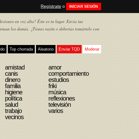
Regístrate
o
INICIAR SESIÓN
exiones en voz alta? Éste es tu lugar. Envía tus
pinan los demás. ¿Tienes razón o deberías tomártelo con
rdo
Top chorrada
Aleatorio
Enviar TQD
Moderar
amistad
amor
canis
comportamiento
dinero
estudios
familia
friki
higiene
música
política
reflexiones
salud
televisión
trabajo
varios
vecinos