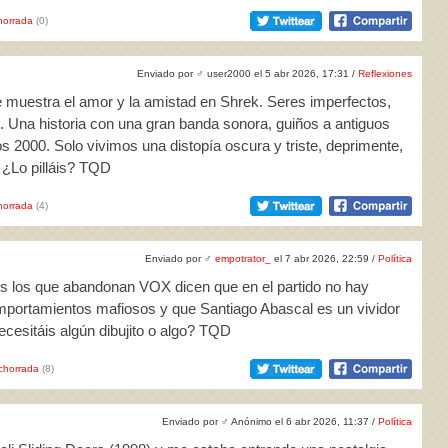
horrada
(0)
Enviado por
♂
user2000 el 5 abr 2026, 17:31 /
Reflexiones
e muestra el amor y la amistad en Shrek. Seres imperfectos,
e. Una historia con una gran banda sonora, guiños a antiguos
os 2000. Solo vivimos una distopía oscura y triste, deprimente,
 ¿Lo pilláis? TQD
horrada
(4)
Enviado por
♂
empotrator_
el 7 abr 2026, 22:59 /
Política
s los que abandonan VOX dicen que en el partido no hay
portamientos mafiosos y que Santiago Abascal es un vividor
ecesitáis algún dibujito o algo? TQD
chorrada
(8)
Enviado por
♂
Anónimo el 6 abr 2026, 11:37 /
Política