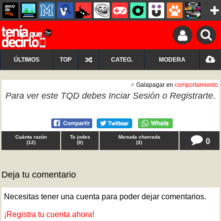
ÚLTIMOS
TOP
CATEG.
MODERA
♂ Galapagar en
comportamiento
Para ver este TQD debes
Inciar Sesión
o
Registrarte
.
Cuánta razón
Te jodes
Menuda chorrada
0
(
12
)
(
0
)
(
3
)
Deja tu comentario
Necesitas tener una cuenta para poder dejar comentarios.
¡Registra tu cuenta ahora!