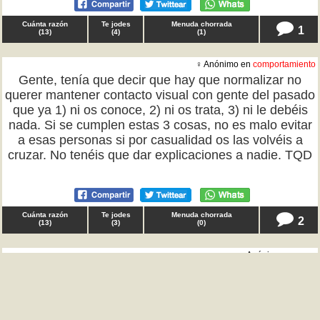
Cuánta razón
Te jodes
Menuda chorrada
1
(
13
)
(
4
)
(
1
)
♀ Anónimo en
comportamiento
Gente, tenía que decir que hay que normalizar no
querer mantener contacto visual con gente del pasado
que ya 1) ni os conoce, 2) ni os trata, 3) ni le debéis
nada. Si se cumplen estas 3 cosas, no es malo evitar
a esas personas si por casualidad os las volvéis a
cruzar. No tenéis que dar explicaciones a nadie. TQD
Cuánta razón
Te jodes
Menuda chorrada
2
(
13
)
(
3
)
(
0
)
♂ Anónimo en
amor
Para ver este TQD debes
Inciar Sesión
o
Registrarte
.