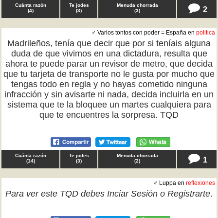
Cuánta razón
Te jodes
Menuda chorrada
2
(
4
)
(
3
)
(
3
)
♂ Varios tontos con poder = España en
politica
Madrileños, tenía que decir que por si teníais alguna
duda de que vivimos en una dictadura, resulta que
ahora te puede parar un revisor de metro, que decida
que tu tarjeta de transporte no le gusta por mucho que
tengas todo en regla y no hayas cometido ninguna
infracción y sin avisarte ni nada, decida incluirla en un
sistema que te la bloquee un martes cualquiera para
que te encuentres la sorpresa. TQD
Cuánta razón
Te jodes
Menuda chorrada
1
(
14
)
(
3
)
(
2
)
♂ Luppa en
reflexiones
Para ver este TQD debes
Inciar Sesión
o
Registrarte
.