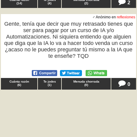
2
(
14
)
(
4
)
(
2
)
♂ Anónimo en
reflexiones
Gente, tenía que decir que muy retrasado tienes que
ser para pagar por un curso de IA y/o
Automatizaciones. Ni siquiera entiendo que alguien
que diga que la IA lo va a hacer todo venda un curso
¿acaso no le puedes preguntar tú mismo a la IA que
te enseñe? TQD
Cuánta razón
Te jodes
Menuda chorrada
0
(
6
)
(
1
)
(
0
)