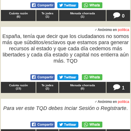
Cuánta razón
Te jodes
Menuda chorrada
0
(
6
)
(
1
)
(
1
)
♂ Anónimo en
politica
España, tenía que decir que los ciudadanos no somos
más que súbditos/esclavos que estamos para generar
recursos al estado y que cada día cedemos más
libertades y cada día estado y capital nos entierra aún
más. TQD
Cuánta razón
Te jodes
Menuda chorrada
1
(
15
)
(
2
)
(
0
)
♂ Anónimo en
politica
Para ver este TQD debes
Inciar Sesión
o
Registrarte
.