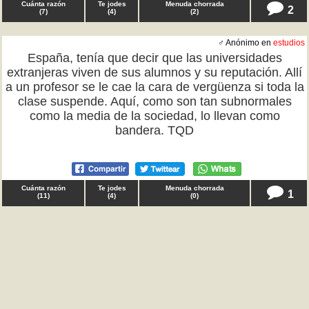
Cuánta razón
Te jodes
Menuda chorrada
2
(
7
)
(
4
)
(
2
)
♂ Anónimo en
estudios
España, tenía que decir que las universidades
extranjeras viven de sus alumnos y su reputación. Allí
a un profesor se le cae la cara de vergüenza si toda la
clase suspende. Aquí, como son tan subnormales
como la media de la sociedad, lo llevan como
bandera. TQD
Cuánta razón
Te jodes
Menuda chorrada
1
(
11
)
(
4
)
(
0
)