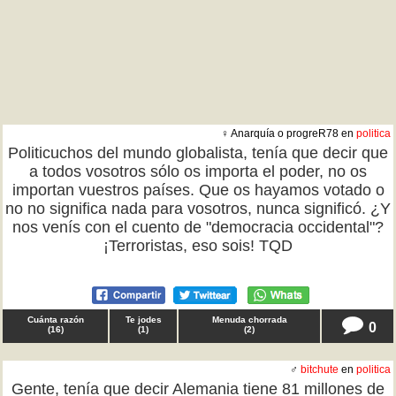
♀ Anarquía o progreR78 en
politica
Politicuchos del mundo globalista, tenía que decir que
a todos vosotros sólo os importa el poder, no os
importan vuestros países. Que os hayamos votado o
no no significa nada para vosotros, nunca significó. ¿Y
nos venís con el cuento de "democracia occidental"?
¡Terroristas, eso sois! TQD
Cuánta razón
Te jodes
Menuda chorrada
0
(
16
)
(
1
)
(
2
)
♂
bitchute
en
politica
Gente, tenía que decir Alemania tiene 81 millones de