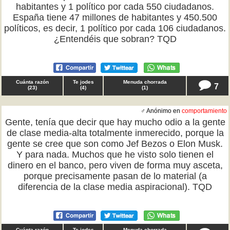
habitantes y 1 político por cada 550 ciudadanos.
España tiene 47 millones de habitantes y 450.500
políticos, es decir, 1 político por cada 106 ciudadanos.
¿Entendéis que sobran? TQD
Cuánta razón
Te jodes
Menuda chorrada
7
(
23
)
(
4
)
(
1
)
♂ Anónimo en
comportamiento
Gente, tenía que decir que hay mucho odio a la gente
de clase media-alta totalmente inmerecido, porque la
gente se cree que son como Jef Bezos o Elon Musk.
Y para nada. Muchos que he visto solo tienen el
dinero en el banco, pero viven de forma muy asceta,
porque precisamente pasan de lo material (a
diferencia de la clase media aspiracional). TQD
Cuánta razón
Te jodes
Menuda chorrada