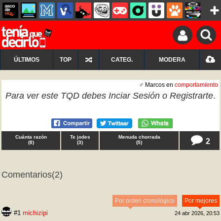
ÚLTIMOS
TOP
CATEG.
MODERA
♂ Marcos en
comportamiento
Para ver este TQD debes
Inciar Sesión
o
Registrarte
.
Cuánta razón
Te jodes
Menuda chorrada
2
(
8
)
(
3
)
(
5
)
Comentarios
(2)
Por orden cronológico
Por mejores
#1
michizipi
24 abr 2026, 20:53