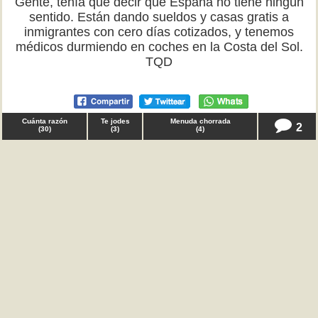
Gente, tenía que decir que España no tiene ningún
sentido. Están dando sueldos y casas gratis a
inmigrantes con cero días cotizados, y tenemos
médicos durmiendo en coches en la Costa del Sol.
TQD
Cuánta razón
Te jodes
Menuda chorrada
2
(
30
)
(
3
)
(
4
)