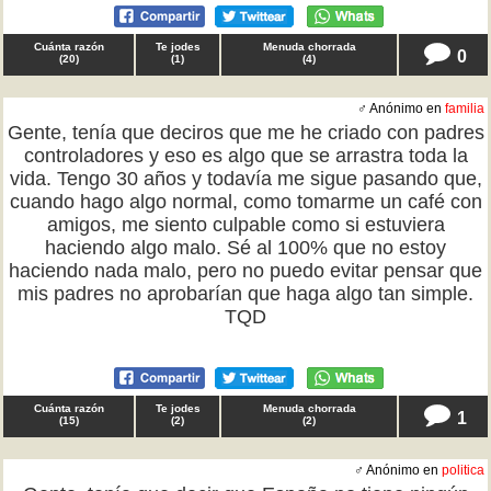
Cuánta razón
Te jodes
Menuda chorrada
0
(
20
)
(
1
)
(
4
)
♂ Anónimo en
familia
Gente, tenía que deciros que me he criado con padres
controladores y eso es algo que se arrastra toda la
vida. Tengo 30 años y todavía me sigue pasando que,
cuando hago algo normal, como tomarme un café con
amigos, me siento culpable como si estuviera
haciendo algo malo. Sé al 100% que no estoy
haciendo nada malo, pero no puedo evitar pensar que
mis padres no aprobarían que haga algo tan simple.
TQD
Cuánta razón
Te jodes
Menuda chorrada
1
(
15
)
(
2
)
(
2
)
♂ Anónimo en
politica