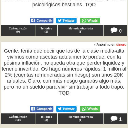
psicológicos bestiales. TQD
Cuánta razón
Te jodes
Menuda chorrada
0
(
9
)
(
1
)
(
3
)
♂ Anónimo en
dinero
Gente, tenía que decir que los de la clase media-alta
vivimos como ascetas actualmente porque, con la
pésima inflación, no queda otra que perder liquidez y
tenerlo invertido. Os hago números rápidos: 1 millón al
2% (cuentas remuneradas sin riesgo) son unos 20K
anuales. Claro, con más riesgo ganarás algo más,
pero no un sueldo para vivir sin trabajar a todo trapo.
TQD
Cuánta razón
Te jodes
Menuda chorrada
1
(
10
)
(
3
)
(
1
)