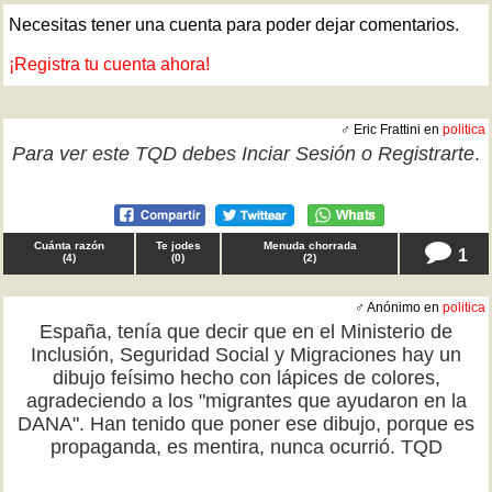
Necesitas tener una cuenta para poder dejar comentarios.
¡Registra tu cuenta ahora!
♂ Eric Frattini en
politica
Para ver este TQD debes
Inciar Sesión
o
Registrarte
.
Cuánta razón
Te jodes
Menuda chorrada
1
(
4
)
(
0
)
(
2
)
♂ Anónimo en
politica
España, tenía que decir que en el Ministerio de
Inclusión, Seguridad Social y Migraciones hay un
dibujo feísimo hecho con lápices de colores,
agradeciendo a los "migrantes que ayudaron en la
DANA". Han tenido que poner ese dibujo, porque es
propaganda, es mentira, nunca ocurrió. TQD