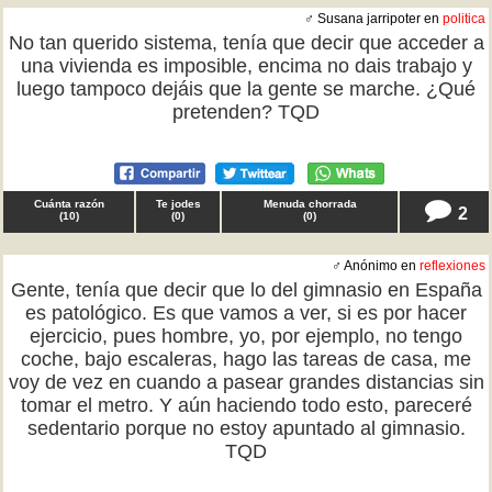
♂ Susana jarripoter en
politica
No tan querido sistema, tenía que decir que acceder a
una vivienda es imposible, encima no dais trabajo y
luego tampoco dejáis que la gente se marche. ¿Qué
pretenden? TQD
Cuánta razón
Te jodes
Menuda chorrada
2
(
10
)
(
0
)
(
0
)
♂ Anónimo en
reflexiones
Gente, tenía que decir que lo del gimnasio en España
es patológico. Es que vamos a ver, si es por hacer
ejercicio, pues hombre, yo, por ejemplo, no tengo
coche, bajo escaleras, hago las tareas de casa, me
voy de vez en cuando a pasear grandes distancias sin
tomar el metro. Y aún haciendo todo esto, pareceré
sedentario porque no estoy apuntado al gimnasio.
TQD