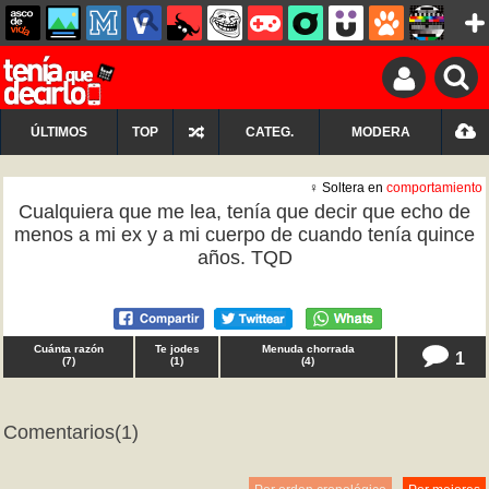
ÚLTIMOS
TOP
CATEG.
MODERA
♀ Soltera en
comportamiento
Cualquiera que me lea, tenía que decir que echo de
menos a mi ex y a mi cuerpo de cuando tenía quince
años. TQD
Cuánta razón
Te jodes
Menuda chorrada
1
(
7
)
(
1
)
(
4
)
Comentarios
(1)