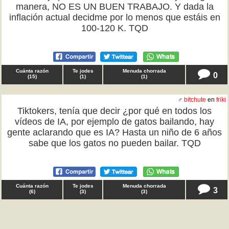
manera, NO ES UN BUEN TRABAJO. Y dada la
inflación actual decidme por lo menos que estáis en
100-120 K. TQD
Cuánta razón
Te jodes
Menuda chorrada
0
(
15
)
(
1
)
(
1
)
♂
bitchute
en
friki
Tiktokers, tenía que decir ¿por qué en todos los
vídeos de IA, por ejemplo de gatos bailando, hay
gente aclarando que es IA? Hasta un niño de 6 años
sabe que los gatos no pueden bailar. TQD
Cuánta razón
Te jodes
Menuda chorrada
3
(
6
)
(
3
)
(
3
)