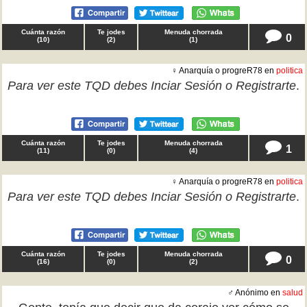
Cuánta razón
Te jodes
Menuda chorrada
0
(
10
)
(
2
)
(
1
)
♀ Anarquía o progreR78 en
politica
Para ver este TQD debes
Inciar Sesión
o
Registrarte
.
Cuánta razón
Te jodes
Menuda chorrada
1
(
11
)
(
0
)
(
4
)
♀ Anarquía o progreR78 en
politica
Para ver este TQD debes
Inciar Sesión
o
Registrarte
.
Cuánta razón
Te jodes
Menuda chorrada
0
(
16
)
(
0
)
(
2
)
♂ Anónimo en
salud