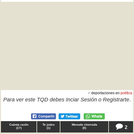
♂ deportaciones en
politica
Para ver este TQD debes
Inciar Sesión
o
Registrarte
.
Cuánta razón
Te jodes
Menuda chorrada
2
(
17
)
(
1
)
(
0
)