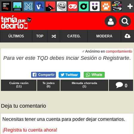
ÚLTIMOS
TOP
CATEG.
MODERA
♂ Anónimo en
comportamiento
Para ver este TQD debes
Inciar Sesión
o
Registrarte
.
Cuánta razón
Te jodes
Menuda chorrada
0
(
11
)
(
0
)
(
1
)
Deja tu comentario
Necesitas tener una cuenta para poder dejar comentarios.
¡Registra tu cuenta ahora!