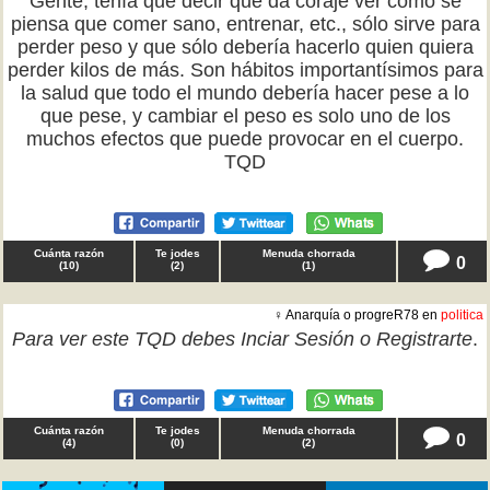
Gente, tenía que decir que da coraje ver cómo se
piensa que comer sano, entrenar, etc., sólo sirve para
perder peso y que sólo debería hacerlo quien quiera
perder kilos de más. Son hábitos importantísimos para
la salud que todo el mundo debería hacer pese a lo
que pese, y cambiar el peso es solo uno de los
muchos efectos que puede provocar en el cuerpo.
TQD
Cuánta razón
Te jodes
Menuda chorrada
0
(
10
)
(
2
)
(
1
)
♀ Anarquía o progreR78 en
politica
Para ver este TQD debes
Inciar Sesión
o
Registrarte
.
Cuánta razón
Te jodes
Menuda chorrada
0
(
4
)
(
0
)
(
2
)