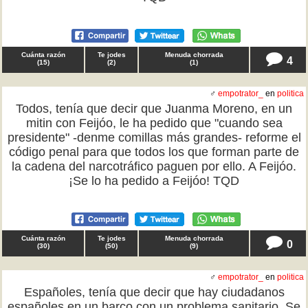
Cuánta razón
Te jodes
Menuda chorrada
4
(
15
)
(
2
)
(
1
)
♂
empotrator_
en
politica
Todos, tenía que decir que Juanma Moreno, en un
mitin con Feijóo, le ha pedido que "cuando sea
presidente" -denme comillas más grandes- reforme el
código penal para que todos los que forman parte de
la cadena del narcotráfico paguen por ello. A Feijóo.
¡Se lo ha pedido a Feijóo! TQD
Cuánta razón
Te jodes
Menuda chorrada
0
(
30
)
(
50
)
(
9
)
♂
empotrator_
en
politica
Españoles, tenía que decir que hay ciudadanos
españoles en un barco con un problema sanitario. Se