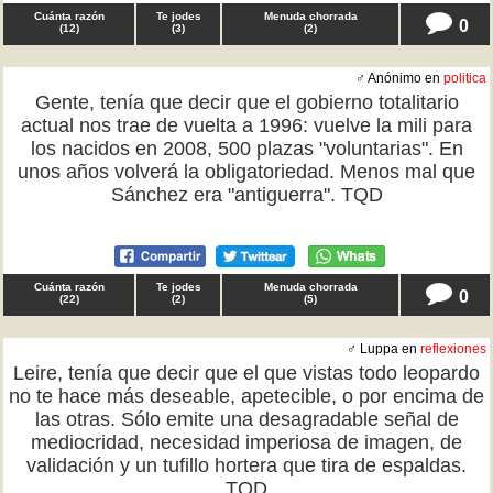
Cuánta razón
Te jodes
Menuda chorrada
0
(
12
)
(
3
)
(
2
)
♂ Anónimo en
politica
Gente, tenía que decir que el gobierno totalitario
actual nos trae de vuelta a 1996: vuelve la mili para
los nacidos en 2008, 500 plazas "voluntarias". En
unos años volverá la obligatoriedad. Menos mal que
Sánchez era "antiguerra". TQD
Cuánta razón
Te jodes
Menuda chorrada
0
(
22
)
(
2
)
(
5
)
♂ Luppa en
reflexiones
Leire, tenía que decir que el que vistas todo leopardo
no te hace más deseable, apetecible, o por encima de
las otras. Sólo emite una desagradable señal de
mediocridad, necesidad imperiosa de imagen, de
validación y un tufillo hortera que tira de espaldas.
TQD