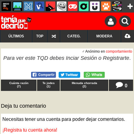
ÚLTIMOS
TOP
CATEG.
MODERA
♂ Anónimo en
comportamiento
Para ver este TQD debes
Inciar Sesión
o
Registrarte
.
Cuánta razón
Te jodes
Menuda chorrada
0
(
7
)
(
1
)
(
2
)
Deja tu comentario
Necesitas tener una cuenta para poder dejar comentarios.
¡Registra tu cuenta ahora!