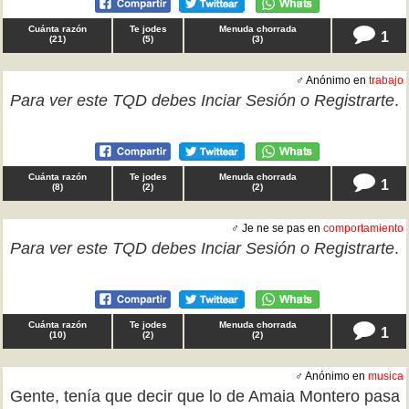
Cuánta razón
Te jodes
Menuda chorrada
1
(
21
)
(
5
)
(
3
)
♂ Anónimo en
trabajo
Para ver este TQD debes
Inciar Sesión
o
Registrarte
.
Cuánta razón
Te jodes
Menuda chorrada
1
(
8
)
(
2
)
(
2
)
♂ Je ne se pas en
comportamiento
Para ver este TQD debes
Inciar Sesión
o
Registrarte
.
Cuánta razón
Te jodes
Menuda chorrada
1
(
10
)
(
2
)
(
2
)
♂ Anónimo en
musica
Gente, tenía que decir que lo de Amaia Montero pasa