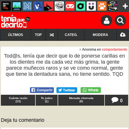
ÚLTIMOS
TOP
CATEG.
MODERA
♀ Anonima en
comportamiento
Tod@s, tenía que decir que lo de ponerse carillas en
los dientes me da cada vez más grima, la gente
parece muñecos raros y se ve como normal, gente
que tiene la dentadura sana, no tiene sentido. TQD
Cuánta razón
Te jodes
Menuda chorrada
0
(
13
)
(
1
)
(
0
)
Deja tu comentario