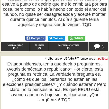
estuve a punto de decirle que me lo cambiara por otra
cosa, pero como lo había hecho con todo el amor del
mundo, no quise ser desagradecida y acepté montar
durante quince minutos. Al día siguiente tenía
agujetas y seguía siendo virgen. TQD
Cuánta razón
Te jodes
Menuda chorrada
3
(
11
)
(
3
)
(
5
)
♀ Libertary or USA Go F Themselves en
politica
Estadounidenses, tenía que decir o preguntaros,
¿votáis demócrata o republicano? Por cierto, esta
pregunta es retórica. La verdadera pregunta es,
¿cómo es que los libertarios no están en las
elecciones presidenciales? ¿Y cuándo estarán? Pero
claro, no lo pensáis nunca. Es que EEUU está
cayendo aún más bajo sin los libertarios. ¡Qué
vergüenza! TQD