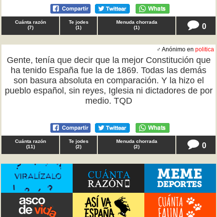
Cuánta razón
Te jodes
Menuda chorrada
0
(
7
)
(
1
)
(
1
)
♂ Anónimo en
politica
Gente, tenía que decir que la mejor Constitución que
ha tenido España fue la de 1869. Todas las demás
son basura absoluta en comparación. Y la hizo el
pueblo español, sin reyes, Iglesia ni dictadores de por
medio. TQD
Cuánta razón
Te jodes
Menuda chorrada
0
(
11
)
(
2
)
(
2
)