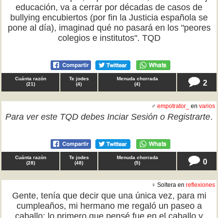
educación, va a cerrar por décadas de casos de
bullying encubiertos (por fin la Justicia española se
pone al día), imaginad qué no pasará en los "peores
colegios e institutos". TQD
Cuánta razón
Te jodes
Menuda chorrada
2
(
21
)
(
4
)
(
4
)
♂
empotrator_
en
varios
Para ver este TQD debes
Inciar Sesión
o
Registrarte
.
Cuánta razón
Te jodes
Menuda chorrada
0
(
28
)
(
48
)
(
5
)
♀ Soltera en
reflexiones
Gente, tenía que decir que una única vez, para mi
cumpleaños, mi hermano me regaló un paseo a
caballo; lo primero que pensé fue en el caballo y