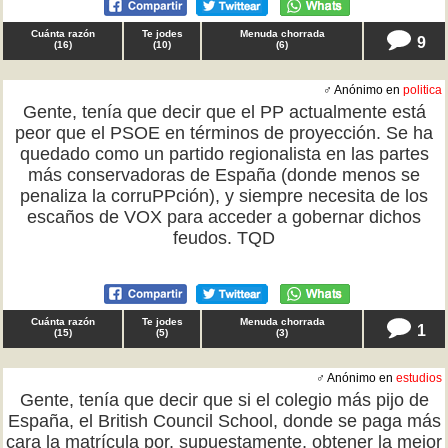
Cuánta razón
Te jodes
Menuda chorrada
9
(
16
)
(
10
)
(
6
)
♂ Anónimo en
politica
Gente, tenía que decir que el PP actualmente está
peor que el PSOE en términos de proyección. Se ha
quedado como un partido regionalista en las partes
más conservadoras de España (donde menos se
penaliza la corruPPción), y siempre necesita de los
escaños de VOX para acceder a gobernar dichos
feudos. TQD
Cuánta razón
Te jodes
Menuda chorrada
1
(
15
)
(
5
)
(
3
)
♂ Anónimo en
estudios
Gente, tenía que decir que si el colegio más pijo de
España, el British Council School, donde se paga más
cara la matrícula por, supuestamente, obtener la mejor