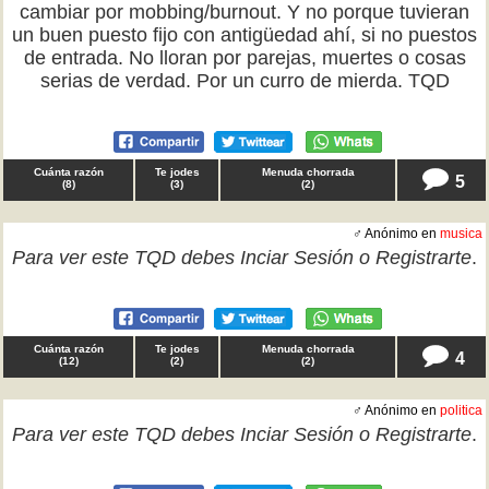
cambiar por mobbing/burnout. Y no porque tuvieran
un buen puesto fijo con antigüedad ahí, si no puestos
de entrada. No lloran por parejas, muertes o cosas
serias de verdad. Por un curro de mierda. TQD
Cuánta razón
Te jodes
Menuda chorrada
5
(
8
)
(
3
)
(
2
)
♂ Anónimo en
musica
Para ver este TQD debes
Inciar Sesión
o
Registrarte
.
Cuánta razón
Te jodes
Menuda chorrada
4
(
12
)
(
2
)
(
2
)
♂ Anónimo en
politica
Para ver este TQD debes
Inciar Sesión
o
Registrarte
.