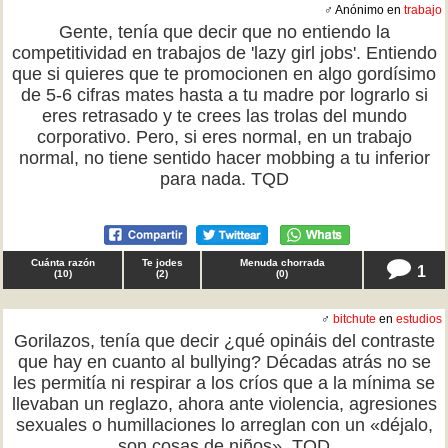
♂ Anónimo en
trabajo
Gente, tenía que decir que no entiendo la
competitividad en trabajos de 'lazy girl jobs'. Entiendo
que si quieres que te promocionen en algo gordísimo
de 5-6 cifras mates hasta a tu madre por lograrlo si
eres retrasado y te crees las trolas del mundo
corporativo. Pero, si eres normal, en un trabajo
normal, no tiene sentido hacer mobbing a tu inferior
para nada. TQD
Cuánta razón
Te jodes
Menuda chorrada
1
(
10
)
(
2
)
(
0
)
♂
bitchute
en
estudios
Gorilazos, tenía que decir ¿qué opináis del contraste
que hay en cuanto al bullying? Décadas atrás no se
les permitía ni respirar a los críos que a la mínima se
llevaban un reglazo, ahora ante violencia, agresiones
sexuales o humillaciones lo arreglan con un «déjalo,
son cosas de niños». TQD