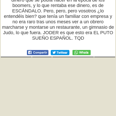
dinero que se podía hacer en la época de los
boomers, y lo que rentaba ese dinero, es de
ESCÁNDALO. Pero, pero, pero vosotros ¿lo
entendéis bien? que tenía un familiar con empresa y
no era raro tras unos meses ver a un obrero
marcharse y montarse un restaurante, un gimnasio de
Judo, lo que fuera. JODER es que esto era EL PUTO
SUEÑO ESPAÑOL. TQD
Cuánta razón
Te jodes
Menuda chorrada
1
(
23
)
(
1
)
(
5
)
♂ Anónimo en
varios
Al del gym, tenía que decirte que si no conoces a
nadie que haya hecho amigos en el gimnasio y todo el
mundo va a su bola y con cascos, es porque ese no
es el tipo de gimnasio en el que se hacen amigos. No
es lo mismo un gimnasio de máquinas donde la gente
pasa de una a otra, que un gimnasio de
entrenamientos y juegos grupales. TQD