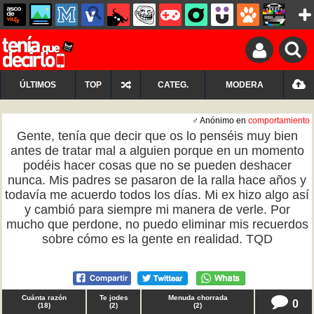
ÚLTIMOS
TOP
CATEG.
MODERA
♂ Anónimo en
comportamiento
Gente, tenía que decir que os lo penséis muy bien
antes de tratar mal a alguien porque en un momento
podéis hacer cosas que no se pueden deshacer
nunca. Mis padres se pasaron de la ralla hace años y
todavía me acuerdo todos los días. Mi ex hizo algo así
y cambió para siempre mi manera de verle. Por
mucho que perdone, no puedo eliminar mis recuerdos
sobre cómo es la gente en realidad. TQD
Cuánta razón
Te jodes
Menuda chorrada
0
(
18
)
(
2
)
(
2
)