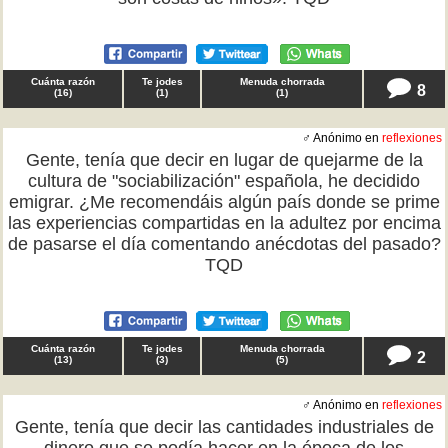
Cuánta razón
Te jodes
Menuda chorrada
8
(
16
)
(
1
)
(
1
)
♂ Anónimo en
reflexiones
Gente, tenía que decir en lugar de quejarme de la
cultura de "sociabilización" española, he decidido
emigrar. ¿Me recomendáis algún país donde se prime
las experiencias compartidas en la adultez por encima
de pasarse el día comentando anécdotas del pasado?
TQD
Cuánta razón
Te jodes
Menuda chorrada
2
(
13
)
(
3
)
(
5
)
♂ Anónimo en
reflexiones
Gente, tenía que decir las cantidades industriales de