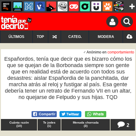
ÚLTIMOS
TOP
CATEG.
MODERA
♂ Anónimo en
comportamiento
Españordos, tenía que decir que es bizarro cómo los
que se quejan de la Borbonada siempre son gente
que en realidad está de acuerdo con todos sus
desastres: aislar Españordia de la panchitada, dar
marcha atrás al reloj y fustigar al país. Esa gente
debería tener un retrato de Fernando VII en un altar,
no quejarse de Felpudo y sus hijas. TQD
Cuánta razón
Te jodes
Menuda chorrada
2
(
10
)
(
1
)
(
3
)