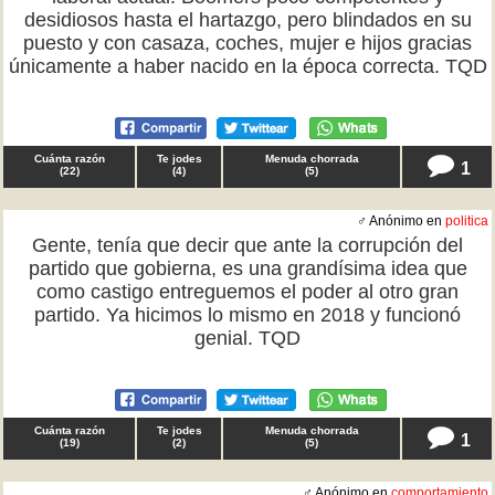
desidiosos hasta el hartazgo, pero blindados en su
puesto y con casaza, coches, mujer e hijos gracias
únicamente a haber nacido en la época correcta. TQD
Cuánta razón
Te jodes
Menuda chorrada
1
(
22
)
(
4
)
(
5
)
♂ Anónimo en
politica
Gente, tenía que decir que ante la corrupción del
partido que gobierna, es una grandísima idea que
como castigo entreguemos el poder al otro gran
partido. Ya hicimos lo mismo en 2018 y funcionó
genial. TQD
Cuánta razón
Te jodes
Menuda chorrada
1
(
19
)
(
2
)
(
5
)
♂ Anónimo en
comportamiento