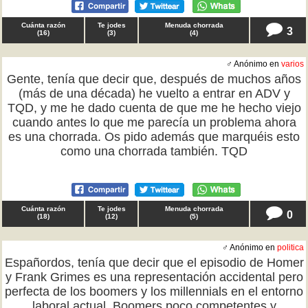
Cuánta razón
Te jodes
Menuda chorrada
3
(
16
)
(
3
)
(
4
)
♂ Anónimo en
varios
Gente, tenía que decir que, después de muchos años
(más de una década) he vuelto a entrar en ADV y
TQD, y me he dado cuenta de que me he hecho viejo
cuando antes lo que me parecía un problema ahora
es una chorrada. Os pido además que marquéis esto
como una chorrada también. TQD
Cuánta razón
Te jodes
Menuda chorrada
0
(
18
)
(
12
)
(
5
)
♂ Anónimo en
politica
Españordos, tenía que decir que el episodio de Homer
y Frank Grimes es una representación accidental pero
perfecta de los boomers y los millennials en el entorno
laboral actual. Boomers poco competentes y