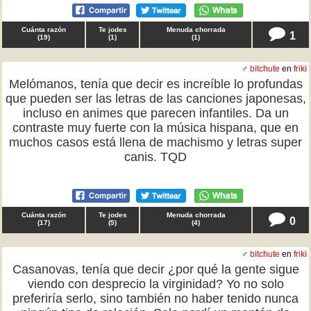
Cuánta razón
Te jodes
Menuda chorrada
1
(
19
)
(
1
)
(
1
)
♂
bitchute
en
friki
Melómanos, tenía que decir es increíble lo profundas
que pueden ser las letras de las canciones japonesas,
incluso en animes que parecen infantiles. Da un
contraste muy fuerte con la música hispana, que en
muchos casos está llena de machismo y letras super
canis. TQD
Cuánta razón
Te jodes
Menuda chorrada
0
(
17
)
(
5
)
(
4
)
♂
bitchute
en
friki
Casanovas, tenía que decir ¿por qué la gente sigue
viendo con desprecio la virginidad? Yo no solo
preferiría serlo, sino también no haber tenido nunca