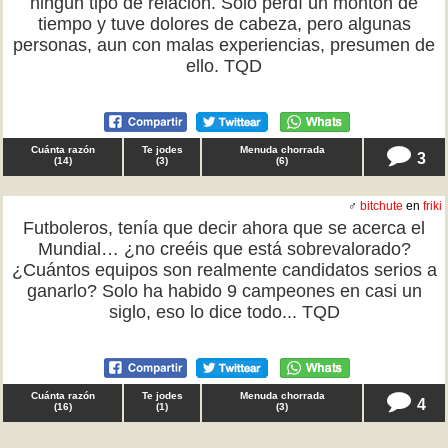
ningún tipo de relación. Solo perdí un montón de
tiempo y tuve dolores de cabeza, pero algunas
personas, aun con malas experiencias, presumen de
ello. TQD
Cuánta razón
Te jodes
Menuda chorrada
3
(
14
)
(
3
)
(
6
)
♂
bitchute
en
friki
Futboleros, tenía que decir ahora que se acerca el
Mundial… ¿no creéis que está sobrevalorado?
¿Cuántos equipos son realmente candidatos serios a
ganarlo? Solo ha habido 9 campeones en casi un
siglo, eso lo dice todo... TQD
Cuánta razón
Te jodes
Menuda chorrada
4
(
16
)
(
1
)
(
3
)