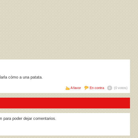
larla cómo a una patata.
A favor
En contra
(0 votos)
0
m para poder dejar comentarios.