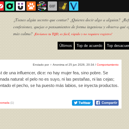
¿Tienes algún secreto que contar? ¿Quieres decir algo a alguien? ¿Refl
confesiones, quejas o pensamientos de forma ingeniosa y observa qué o
más calma?
¡Envíanos tu TQD, es fácil, rápido y no requiere registro!
Últimos
Top de acuerdo
Top desacue
Enviado por
♀
Anonima el 25 jun 2026, 20:34 /
Comportamiento
 de una influencer, dice: no hay mujer fea, sino pobre. Se
da natural: el pelo no es suyo, ni las pestañas, ni las cejas;
mentado el pecho, se ha puesto más labios, se inyecta productos.
TQD
horrada
(1)