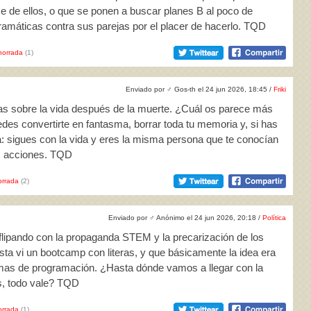
e de ellos, o que se ponen a buscar planes B al poco de
ramáticas contra sus parejas por el placer de hacerlo. TQD
horrada
(1)
Enviado por
♂
Gos-th el 24 jun 2026, 18:45 /
Friki
ías sobre la vida después de la muerte. ¿Cuál os parece más
es convertirte en fantasma, borrar toda tu memoria y, si has
 sigues con la vida y eres la misma persona que te conocían
s acciones. TQD
rrada
(2)
Enviado por
♂
Anónimo el 24 jun 2026, 20:18 /
Política
flipando con la propaganda STEM y la precarización de los
sta vi un bootcamp con literas, y que básicamente la idea era
lemas de programación. ¿Hasta dónde vamos a llegar con la
s, todo vale? TQD
rrada
(1)