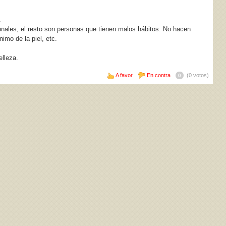
.
nales, el resto son personas que tienen malos hábitos: No hacen
imo de la piel, etc.
elleza.
A favor
En contra
(0 votos)
0