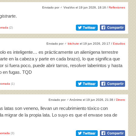
Enviado por
♂
VivaVox el 19 jun 2026, 18:16 /
Reflexiones
istrarte
.
rrada
(2)
Enviado por
♂
bitchute
el 19 jun 2026, 20:17 /
Estudios
solo es inteligente… es prácticamente un alienígena terrestre
parte en la cabeza y parte en cada brazo), lo que significa que
or si fuera poco, puede abrir tarros, resolver laberintos y hasta
to en fugas. TQD
horrada
(1)
Enviado por
♂
Anónimo el 19 jun 2026, 21:38 /
Dinero
as latas son veneno, llevan un recubrimiento tóxico con
da migrar de la propia lata. Lo suyo es que el envase sea de
orrada
(3)