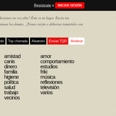
Regístrate
o
INICIAR SESIÓN
exiones en voz alta? Éste es tu lugar. Envía tus
pinan los demás. ¿Tienes razón o deberías tomártelo con
rdo
Top chorrada
Aleatorio
Enviar TQD
Moderar
amistad
amor
canis
comportamiento
dinero
estudios
familia
friki
higiene
música
política
reflexiones
salud
televisión
trabajo
varios
vecinos