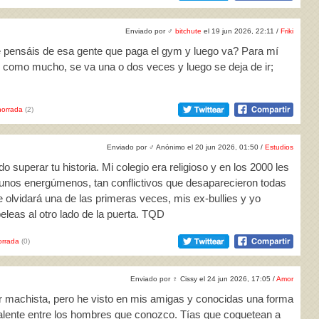
Enviado por
♂
bitchute
el 19 jun 2026, 22:11 /
Friki
é pensáis de esa gente que paga el gym y luego va? Para mí
y como mucho, se va una o dos veces y luego se deja de ir;
orrada
(2)
Enviado por
♂
Anónimo el 20 jun 2026, 01:50 /
Estudios
do superar tu historia. Mi colegio era religioso y en los 2000 les
 unos energúmenos, tan conflictivos que desaparecieron todas
e olvidará una de las primeras veces, mis ex-bullies y yo
eleas al otro lado de la puerta. TQD
rrada
(0)
Enviado por
♀
Cissy el 24 jun 2026, 17:05 /
Amor
r machista, pero he visto en mis amigas y conocidas una forma
valente entre los hombres que conozco. Tías que coquetean a