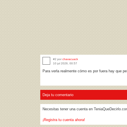
#2 por
chavacuack
10 jul 2026, 00:57
Para verla realmente cómo es por fuera hay que pe
Deja tu comentario
Necesitas tener una cuenta en TeniaQueDecirlo.co
¡Registra tu cuenta ahora!