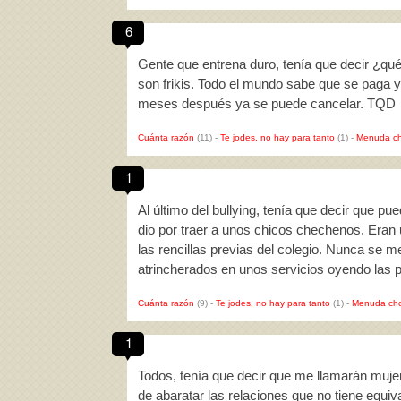
6
Gente que entrena duro, tenía que decir ¿qu
son frikis. Todo el mundo sabe que se paga 
meses después ya se puede cancelar. TQD
Cuánta razón
(11)
-
Te jodes, no hay para tanto
(1)
-
Menuda ch
1
Al último del bullying, tenía que decir que pue
dio por traer a unos chicos chechenos. Eran
las rencillas previas del colegio. Nunca se m
atrincherados en unos servicios oyendo las p
Cuánta razón
(9)
-
Te jodes, no hay para tanto
(1)
-
Menuda cho
1
Todos, tenía que decir que me llamarán muje
de abaratar las relaciones que no tiene equi