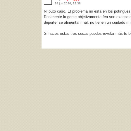
29 jun 2026, 13:38
Ni puto caso. El problema no está en los potingues
Realmente la gente objetivamente fea son excepcio
deporte, se alimentan mal, no tienen un cuidado mín
Si haces estas tres cosas puedes revelar más tu b