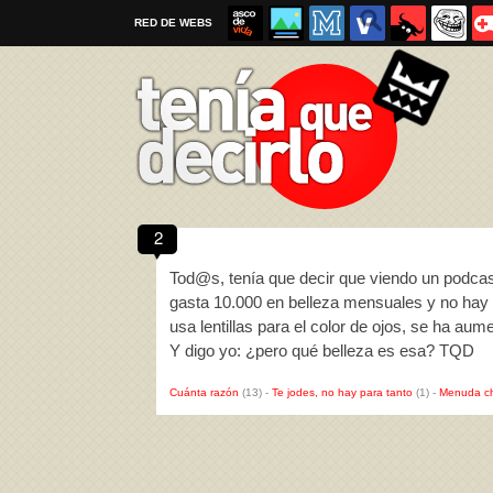
RED DE WEBS
2
Por favor, respeta las
reglas al enviar un TQD
Tod@s, tenía que decir que viendo un podcast
gasta 10.000 en belleza mensuales y no hay na
usa lentillas para el color de ojos, se ha au
Y digo yo: ¿pero qué belleza es esa? TQD
Cuánta razón
(13)
-
Te jodes, no hay para tanto
(1)
-
Menuda c