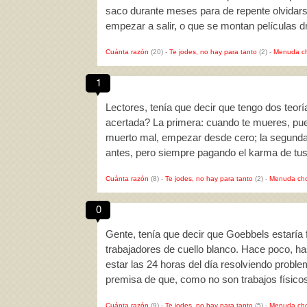
saco durante meses para de repente olvidars
empezar a salir, o que se montan películas d
Cuánta razón
(20)
-
Te jodes, no hay para tanto
(2)
-
Menuda c
1
Lectores, tenía que decir que tengo dos teor
acertada? La primera: cuando te mueres, pued
muerto mal, empezar desde cero; la segunda:
antes, pero siempre pagando el karma de tu
Cuánta razón
(8)
-
Te jodes, no hay para tanto
(2)
-
Menuda cho
0
Gente, tenía que decir que Goebbels estaría 
trabajadores de cuello blanco. Hace poco, ha
estar las 24 horas del día resolviendo prob
premisa de que, como no son trabajos físico
Cuánta razón
(9)
-
Te jodes, no hay para tanto
(5)
-
Menuda cho