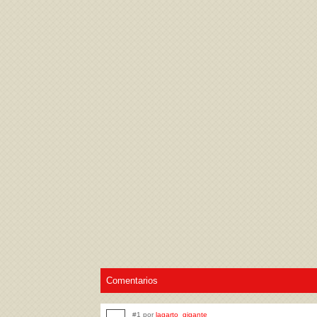
Acepto los
Términos de uso
,
Política de pr
Comentarios
#1 por
lagarto_gigante