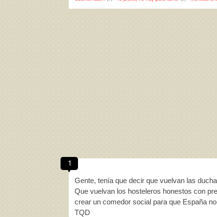
1
Gente, tenía que decir que vuelvan las duchas
Que vuelvan los hosteleros honestos con pre
crear un comedor social para que España no
TQD