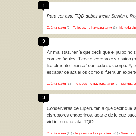
1
Para ver este TQD debes
Inciar Sesión
o
Reg
Cuánta razón
(6)
-
Te jodes, no hay para tanto
(2)
-
Menuda cho
3
Animalistas, tenía que decir que el pulpo no 
con tentáculos. Tiene el cerebro distribuido (
literalmente “piensa” con todo su cuerpo. Y, p
escapar de acuarios como si fuera un exper
Cuánta razón
(12)
-
Te jodes, no hay para tanto
(0)
-
Menuda c
3
Conserveras de Ejpein, tenía que decir que l
disruptores endocrinos, aparte de lo que pue
vidrio, no una lata. TQD
Cuánta razón
(11)
-
Te jodes, no hay para tanto
(5)
-
Menuda ch