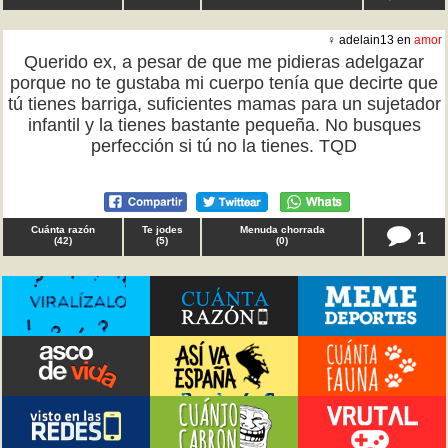
♀ adelain13 en
amor
Querido ex, a pesar de que me pidieras adelgazar
porque no te gustaba mi cuerpo tenía que decirte que
tú tienes barriga, suficientes mamas para un sujetador
infantil y la tienes bastante pequeña. No busques
perfección si tú no la tienes. TQD
Cuánta razón
Te jodes
Menuda chorrada
1
(
42
)
(
5
)
(
0
)