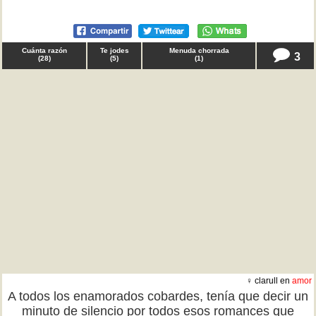
Cuánta razón
Te jodes
Menuda chorrada
3
(
28
)
(
5
)
(
1
)
♀ clarull en
amor
A todos los enamorados cobardes, tenía que decir un
minuto de silencio por todos esos romances que