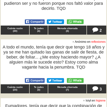
pudieron ser y no fueron porque nos faltó valor para
decirlo. TQD
Cuánta razón
Te jodes
Menuda chorrada
2
(
30
)
(
4
)
(
3
)
♀ Anónimo en
reflexiones
A todo el mundo, tenía que decir que tengo 18 años y
ya se me han quitado las ganas de salir de fiesta, de
beber, de folIar... ¿Me estoy haciendo mayor? ¿A
alguien más le sucede esto? Estoy como alma
vagante hacia la penumbra. TQD
Cuánta razón
Te jodes
Menuda chorrada
3
(
24
)
(
3
)
(
7
)
♀ loiyt en
higiene
Fumadores, tenía que decir que la combinación de