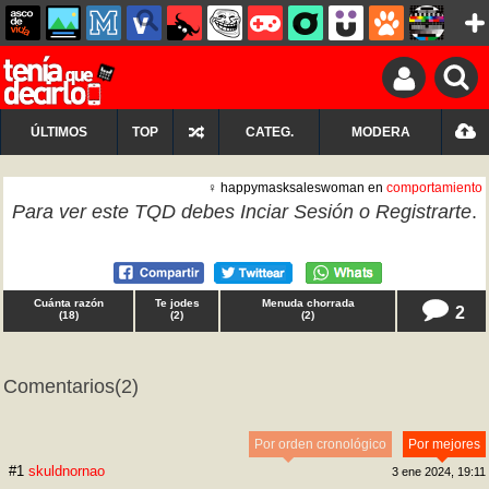
ÚLTIMOS
TOP
CATEG.
MODERA
♀ happymasksaleswoman en
comportamiento
Para ver este TQD debes
Inciar Sesión
o
Registrarte
.
Cuánta razón
Te jodes
Menuda chorrada
2
(
18
)
(
2
)
(
2
)
Comentarios
(2)
Por orden cronológico
Por mejores
#1
skuldnornao
3 ene 2024, 19:11