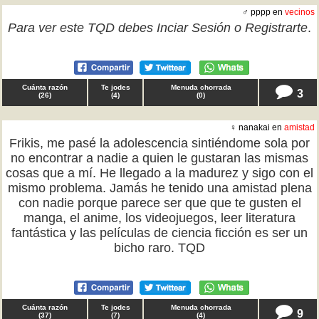
♂ pppp en
vecinos
Para ver este TQD debes
Inciar Sesión
o
Registrarte
.
Cuánta razón
Te jodes
Menuda chorrada
3
(
26
)
(
4
)
(
0
)
♀ nanakai en
amistad
Frikis, me pasé la adolescencia sintiéndome sola por
no encontrar a nadie a quien le gustaran las mismas
cosas que a mí. He llegado a la madurez y sigo con el
mismo problema. Jamás he tenido una amistad plena
con nadie porque parece ser que que te gusten el
manga, el anime, los videojuegos, leer literatura
fantástica y las películas de ciencia ficción es ser un
bicho raro. TQD
Cuánta razón
Te jodes
Menuda chorrada
9
(
37
)
(
7
)
(
4
)