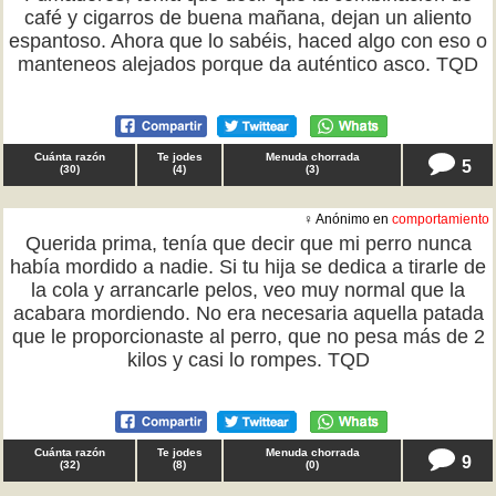
café y cigarros de buena mañana, dejan un aliento
espantoso. Ahora que lo sabéis, haced algo con eso o
manteneos alejados porque da auténtico asco. TQD
Cuánta razón
Te jodes
Menuda chorrada
5
(
30
)
(
4
)
(
3
)
♀ Anónimo en
comportamiento
Querida prima, tenía que decir que mi perro nunca
había mordido a nadie. Si tu hija se dedica a tirarle de
la cola y arrancarle pelos, veo muy normal que la
acabara mordiendo. No era necesaria aquella patada
que le proporcionaste al perro, que no pesa más de 2
kilos y casi lo rompes. TQD
Cuánta razón
Te jodes
Menuda chorrada
9
(
32
)
(
8
)
(
0
)