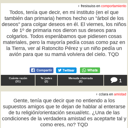
♀ fresisuiss en
comportamiento
Todos, tenía que decir, en mi instituto (en el que
también dan primaria) hemos hecho un "árbol de los
deseos" para colgar deseos en él. El viernes, los niños
de 1º de primaria nos dieron sus deseos para
colgarlos. Todos esperábamos que pidiesen cosas
materiales, pero la mayoría pedía cosas como paz en
la Tierra, ver al Ratoncito Pérez y un niño pedía un
avión para que su mamá volviera del cielo. TQD
Cuánta razón
Te jodes
Menuda chorrada
1
(
31
)
(
2
)
(
2
)
♀ cclara en
amistad
Gente, tenía que decir que no entiendo a los
supuestos amigos que te dejan de hablar al enterarse
de tu religión/orientación sexual/etc. ¿Una de las
condiciones de la verdadera amistad es aceptarte tal y
como eres, no? TQD