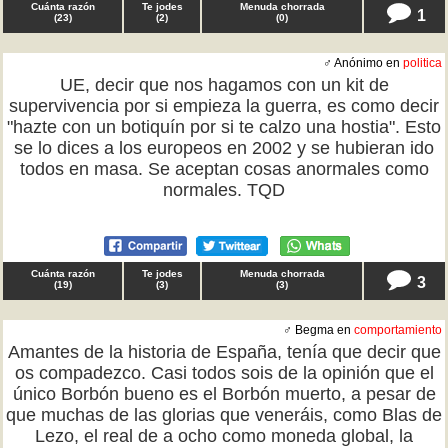
Cuánta razón
Te jodes
Menuda chorrada
1
(
23
)
(
2
)
(
0
)
♂ Anónimo en
politica
UE, decir que nos hagamos con un kit de
supervivencia por si empieza la guerra, es como decir
"hazte con un botiquín por si te calzo una hostia". Esto
se lo dices a los europeos en 2002 y se hubieran ido
todos en masa. Se aceptan cosas anormales como
normales. TQD
Cuánta razón
Te jodes
Menuda chorrada
3
(
19
)
(
3
)
(
3
)
♂ Begma en
comportamiento
Amantes de la historia de España, tenía que decir que
os compadezco. Casi todos sois de la opinión que el
único Borbón bueno es el Borbón muerto, a pesar de
que muchas de las glorias que veneráis, como Blas de
Lezo, el real de a ocho como moneda global, la