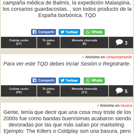
campaña médica de Balmis, la expedición Malaspina,
los corsarios guardacostas... son todos producto de la
España borbónica. TQD
Cuánta razón
Te jodes
Menuda chorrada
3
(
27
)
(
5
)
(
8
)
♂ Anónimo en
comportamiento
Para ver este TQD debes
Inciar Sesión
o
Registrarte
.
Cuánta razón
Te jodes
Menuda chorrada
5
(
26
)
(
6
)
(
11
)
♂ Anónimo en
musica
Gente, tenía que decir que una cosa muy triste de los
2000s fue como bandas buenísimas acabaron siendo
devoradas por las que más salían por marketing.
Ejemplo: The Killers o Coldplay son una basura, pero