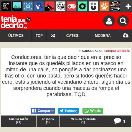
ÚLTIMOS
TOP
CATEG.
MODERA
♂ caosstuka en
comportamiento
Conductores, tenía que decir que en el preciso
instante que os quedéis pillados en un atasco en
mitad de una calle, no pongáis a dar bocinazos uno
tras otro, con uno basta, pero si todos queréis hacer
coro, estáis jodiendo al vecindario entero, algún día os
sorprenderá cuando una maceta os rompa el
parabrisas. TQD
Cuánta razón
Te jodes
Menuda chorrada
1
(
21
)
(
3
)
(
1
)