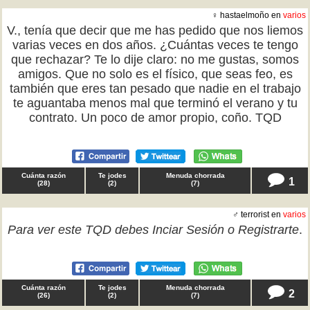
♀ hastaelmoño en
varios
V., tenía que decir que me has pedido que nos liemos
varias veces en dos años. ¿Cuántas veces te tengo
que rechazar? Te lo dije claro: no me gustas, somos
amigos. Que no solo es el físico, que seas feo, es
también que eres tan pesado que nadie en el trabajo
te aguantaba menos mal que terminó el verano y tu
contrato. Un poco de amor propio, coño. TQD
Cuánta razón
Te jodes
Menuda chorrada
1
(
28
)
(
2
)
(
7
)
♂ terrorist en
varios
Para ver este TQD debes
Inciar Sesión
o
Registrarte
.
Cuánta razón
Te jodes
Menuda chorrada
2
(
26
)
(
2
)
(
7
)