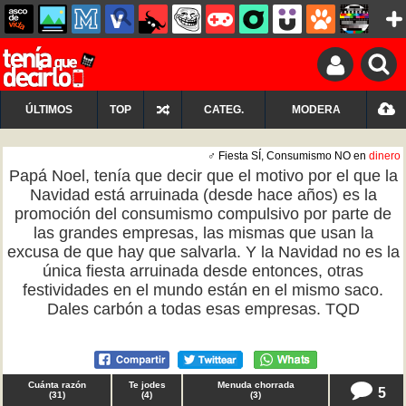
ÚLTIMOS
TOP
CATEG.
MODERA
♂ Fiesta SÍ, Consumismo NO en
dinero
Papá Noel, tenía que decir que el motivo por el que la
Navidad está arruinada (desde hace años) es la
promoción del consumismo compulsivo por parte de
las grandes empresas, las mismas que usan la
excusa de que hay que salvarla. Y la Navidad no es la
única fiesta arruinada desde entonces, otras
festividades en el mundo están en el mismo saco.
Dales carbón a todas esas empresas. TQD
Cuánta razón
Te jodes
Menuda chorrada
5
(
31
)
(
4
)
(
3
)