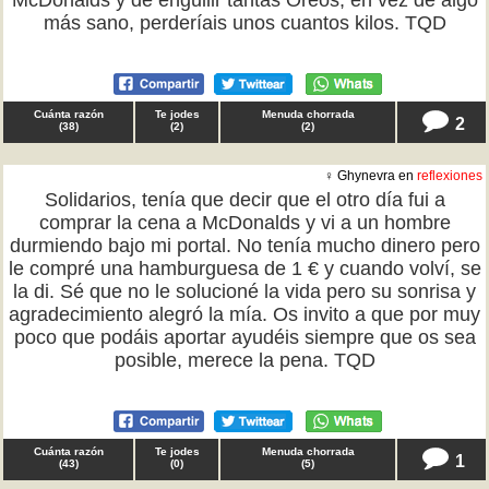
McDonalds y de engullir tantas Oreos, en vez de algo
más sano, perderíais unos cuantos kilos. TQD
Cuánta razón
Te jodes
Menuda chorrada
2
(
38
)
(
2
)
(
2
)
♀ Ghynevra en
reflexiones
Solidarios, tenía que decir que el otro día fui a
comprar la cena a McDonalds y vi a un hombre
durmiendo bajo mi portal. No tenía mucho dinero pero
le compré una hamburguesa de 1 € y cuando volví, se
la di. Sé que no le solucioné la vida pero su sonrisa y
agradecimiento alegró la mía. Os invito a que por muy
poco que podáis aportar ayudéis siempre que os sea
posible, merece la pena. TQD
Cuánta razón
Te jodes
Menuda chorrada
1
(
43
)
(
0
)
(
5
)