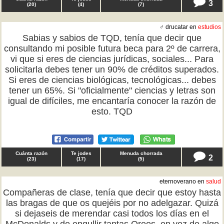
3
(
20
)
(
4
)
(
7
)
♂ drucatar en
estudios
Sabias y sabios de TQD, tenía que decir que
consultando mi posible futura beca para 2º de carrera,
vi que si eres de ciencias jurídicas, sociales... Para
solicitarla debes tener un 90% de créditos superados.
Si eres de ciencias biológicas, tecnológicas... debes
tener un 65%. Si "oficialmente" ciencias y letras son
igual de difíciles, me encantaría conocer la razón de
esto. TQD
Cuánta razón
Te jodes
Menuda chorrada
2
(
23
)
(
17
)
(
5
)
eternoverano en
salud
Compañeras de clase, tenía que decir que estoy hasta
las bragas de que os quejéis por no adelgazar. Quizá
si dejaseis de merendar casi todos los días en el