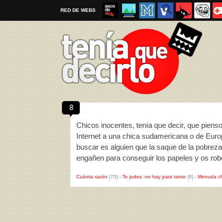
RED DE WEBS
8
Por favor, respeta las
reglas al enviar un TQD
Chicos inocentes, tenía que decir, que piens
Internet a una chica sudamericana o de Europa
buscar es alguien que la saque de la pobreza
engañen para conseguir los papeles y os ro
Cuánta razón
(73)
-
Te jodes, no hay para tanto
(8)
-
Menuda c