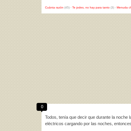
Cuánta razón
(45)
-
Te jodes, no hay para tanto
(3)
-
Menuda c
0
Todos, tenía que decir que durante la noche
eléctricos cargando por las noches, entonce