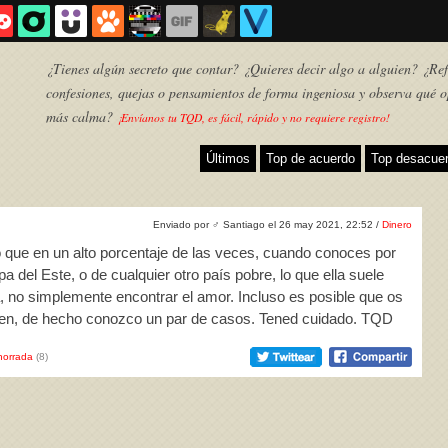
¿Tienes algún secreto que contar? ¿Quieres decir algo a alguien? ¿Refl
confesiones, quejas o pensamientos de forma ingeniosa y observa qué o
más calma?
¡Envíanos tu TQD, es fácil, rápido y no requiere registro!
Últimos
Top de acuerdo
Top desacue
Enviado por
♂
Santiago el 26 may 2021, 22:52 /
Dinero
o que en un alto porcentaje de las veces, cuando conoces por
 del Este, o de cualquier otro país pobre, lo que ella suele
, no simplemente encontrar el amor. Incluso es posible que os
ben, de hecho conozco un par de casos. Tened cuidado. TQD
TQD
horrada
(8)