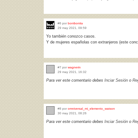
#6 por
bonibonita
29 may 2021, 09:59
Yo también conozco casos.
Y de mujeres españolas con extranjeros (este con
#7 por
wagnerin
29 may 2021, 16:32
Para ver este comentario debes
Inciar Sesión
o
Reg
#8 por
omniversal_mi_elemento_watson
30 may 2021, 08:26
Para ver este comentario debes
Inciar Sesión
o
Reg