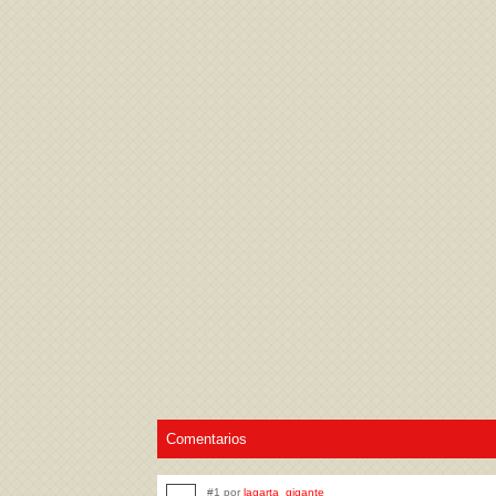
Acepto los
Términos de uso
,
Política de pr
Comentarios
#1 por
lagarta_gigante