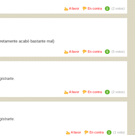
A favor
En contra
(2 votos)
2
cretamente acabó bastante mal)
A favor
En contra
(5 votos)
5
istrarte
.
A favor
En contra
(2 votos)
2
istrarte
.
A favor
En contra
(1 voto)
1