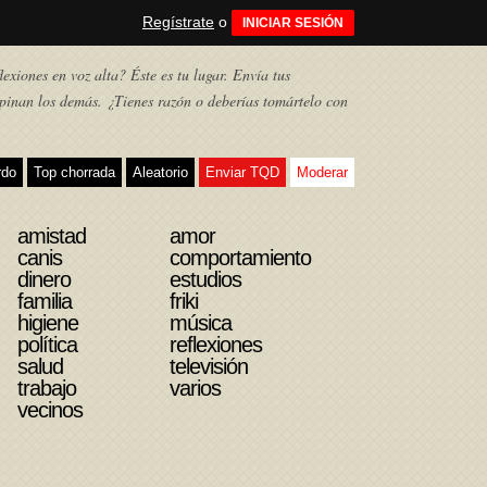
Regístrate
o
INICIAR SESIÓN
exiones en voz alta? Éste es tu lugar. Envía tus
pinan los demás. ¿Tienes razón o deberías tomártelo con
rdo
Top chorrada
Aleatorio
Enviar TQD
Moderar
amistad
amor
canis
comportamiento
dinero
estudios
familia
friki
higiene
música
política
reflexiones
salud
televisión
trabajo
varios
vecinos