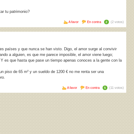
ar tu patrimonio?
A favor
En contra
(2 votos)
2
es países y que nunca se han visto. Digo, el amor surge al convivir
ndo a alguien, es que me parece imposible, el amor viene luego;
Y es que hasta que pase un tiempo apenas conoces a la gente con la
un piso de 65 m² y un sueldo de 1200 € no me renta ser una
ro.
A favor
En contra
(11 votos)
5