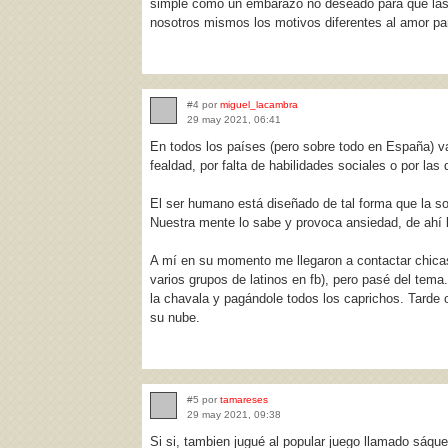
simple como un embarazo no deseado para que las f
nosotros mismos los motivos diferentes al amor par
#4 por
miguel_lacambra
29 may 2021, 06:41
En todos los países (pero sobre todo en España) v
fealdad, por falta de habilidades sociales o por las 
El ser humano está diseñado de tal forma que la sol
Nuestra mente lo sabe y provoca ansiedad, de ahí 
A mí en su momento me llegaron a contactar chicas
varios grupos de latinos en fb), pero pasé del te
la chavala y pagándole todos los caprichos. Tarde o
su nube.
#5 por
tamareses
29 may 2021, 09:38
Si si, tambien jugué al popular juego llamado sáqu