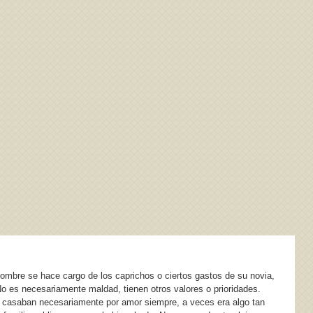
mbre se hace cargo de los caprichos o ciertos gastos de su novia,
 es necesariamente maldad, tienen otros valores o prioridades.
 casaban necesariamente por amor siempre, a veces era algo tan