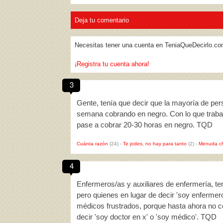
Deja tu comentario
Necesitas tener una cuenta en TeniaQueDecirlo.co
¡Registra tu cuenta ahora!
3
Gente, tenía que decir que la mayoría de per
semana cobrando en negro. Con lo que traba
pase a cobrar 20-30 horas en negro. TQD
Cuánta razón
(24)
-
Te jodes, no hay para tanto
(2)
-
Menuda c
4
Enfermeros/as y auxiliares de enfermería, t
pero quienes en lugar de decir 'soy enfermero
médicos frustrados, porque hasta ahora no co
decir 'soy doctor en x' o 'soy médico'. TQD