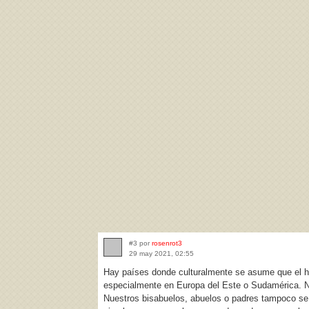
#3 por
rosenrot3
29 may 2021, 02:55
Hay países donde culturalmente se asume que el ho
especialmente en Europa del Este o Sudamérica. No
Nuestros bisabuelos, abuelos o padres tampoco se