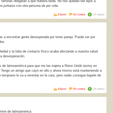
amilias obligaran a que hubiera boda. No nos quedan tan lejos a
a juntarse con otra persona de por vida.
A favor
En contra
(4 votos)
4
as a encontrar gente desesperada por tener pareja. Puede ser por
dos.
edad y la falta de contacto físico acaba afectando a nuestra salud.
la desesperación.
 de latinoamérica para que me las trajera a Reino Unido (estoy en
ma. Tengo un amigo que cayó en ello y ahora mismo está manteniendo a
 temprano le va a reventar en la cara, pero nadie consigue bajarle de
A favor
En contra
(9 votos)
5
enme de latinoamerica