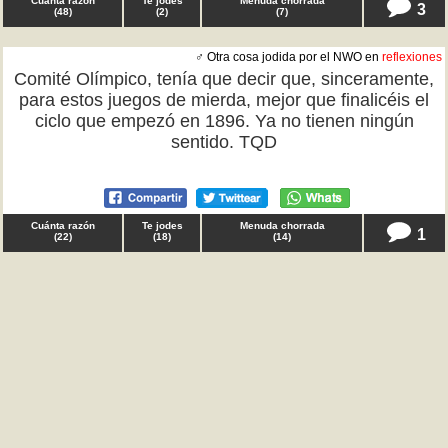
Cuánta razón
Te jodes
Menuda chorrada
3
(
48
)
(
2
)
(
7
)
♂ Otra cosa jodida por el NWO en
reflexiones
Comité Olímpico, tenía que decir que, sinceramente,
para estos juegos de mierda, mejor que finalicéis el
ciclo que empezó en 1896. Ya no tienen ningún
sentido. TQD
Cuánta razón
Te jodes
Menuda chorrada
1
(
22
)
(
18
)
(
14
)