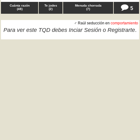
Cuánta razón
Te jodes
Menuda chorrada
5
(
48
)
(
2
)
(
7
)
♂ Raúl seducción en
comportamiento
Para ver este TQD debes
Inciar Sesión
o
Registrarte
.
Cuánta razón
Te jodes
Menuda chorrada
9
(
45
)
(
37
)
(
7
)