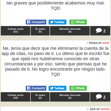
tan graves que posiblemente acabemos muy mal.
TQD
Cuánta razón
Te jodes
Menuda chorrada
2
(
31
)
(
5
)
(
4
)
♀ Ainara en
amor
Ne, tenía que decir que me eliminaron la cuenta de la
app de citas, no paso de ti. Lo último que te escribí fue
que ojalá nos hubiéramos conocido en otras
circunstancias y por eso, siento que piensas que he
pasado de ti. No logro encontrarte por ningún lado.
TQD
Cuánta razón
Te jodes
Menuda chorrada
2
(
19
)
(
4
)
(
2
)
♂ Jack en
familia