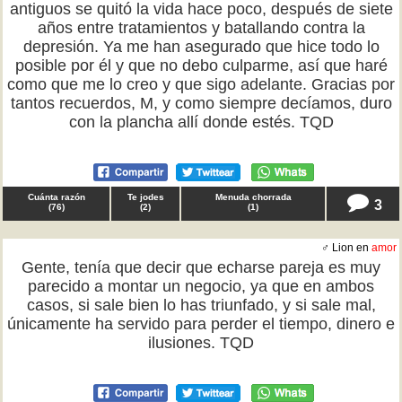
antiguos se quitó la vida hace poco, después de siete
años entre tratamientos y batallando contra la
depresión. Ya me han asegurado que hice todo lo
posible por él y que no debo culparme, así que haré
como que me lo creo y que sigo adelante. Gracias por
tantos recuerdos, M, y como siempre decíamos, duro
con la plancha allí donde estés. TQD
Cuánta razón
Te jodes
Menuda chorrada
3
(
76
)
(
2
)
(
1
)
♂ Lion en
amor
Gente, tenía que decir que echarse pareja es muy
parecido a montar un negocio, ya que en ambos
casos, si sale bien lo has triunfado, y si sale mal,
únicamente ha servido para perder el tiempo, dinero e
ilusiones. TQD