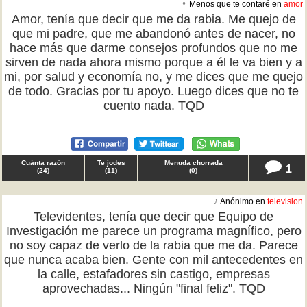
♀ Menos que te contaré en
amor
Amor, tenía que decir que me da rabia. Me quejo de
que mi padre, que me abandonó antes de nacer, no
hace más que darme consejos profundos que no me
sirven de nada ahora mismo porque a él le va bien y a
mi, por salud y economía no, y me dices que me quejo
de todo. Gracias por tu apoyo. Luego dices que no te
cuento nada. TQD
Cuánta razón
Te jodes
Menuda chorrada
1
(
24
)
(
11
)
(
0
)
♂ Anónimo en
television
Televidentes, tenía que decir que Equipo de
Investigación me parece un programa magnífico, pero
no soy capaz de verlo de la rabia que me da. Parece
que nunca acaba bien. Gente con mil antecedentes en
la calle, estafadores sin castigo, empresas
aprovechadas... Ningún "final feliz". TQD