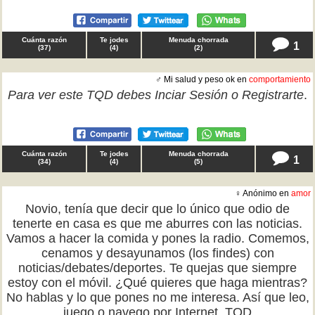
Cuánta razón
Te jodes
Menuda chorrada
1
(
37
)
(
4
)
(
2
)
♂ Mi salud y peso ok en
comportamiento
Para ver este TQD debes
Inciar Sesión
o
Registrarte
.
Cuánta razón
Te jodes
Menuda chorrada
1
(
34
)
(
4
)
(
5
)
♀ Anónimo en
amor
Novio, tenía que decir que lo único que odio de
tenerte en casa es que me aburres con las noticias.
Vamos a hacer la comida y pones la radio. Comemos,
cenamos y desayunamos (los findes) con
noticias/debates/deportes. Te quejas que siempre
estoy con el móvil. ¿Qué quieres que haga mientras?
No hablas y lo que pones no me interesa. Así que leo,
juego o navego por Internet. TQD