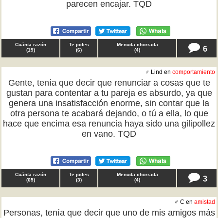
parecen encajar. TQD
Cuánta razón
Te jodes
Menuda chorrada
6
(
19
)
(
6
)
(
4
)
♂ Lind en
comportamiento
Gente, tenía que decir que renunciar a cosas que te
gustan para contentar a tu pareja es absurdo, ya que
genera una insatisfacción enorme, sin contar que la
otra persona te acabará dejando, o tú a ella, lo que
hace que encima esa renuncia haya sido una gilipollez
en vano. TQD
Cuánta razón
Te jodes
Menuda chorrada
3
(
65
)
(
3
)
(
4
)
♂ C en
amistad
Personas, tenía que decir que uno de mis amigos más