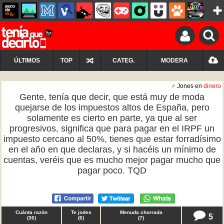
ÚLTIMOS
TOP
CATEG.
MODERA
♂ Jones en
dinero
Gente, tenía que decir, que está muy de moda
quejarse de los impuestos altos de España, pero
solamente es cierto en parte, ya que al ser
progresivos, significa que para pagar en el IRPF un
impuesto cercano al 50%, tienes que estar forradísimo
en el año en que declaras, y si hacéis un mínimo de
cuentas, veréis que es mucho mejor pagar mucho que
pagar poco. TQD
Cuánta razón
Te jodes
Menuda chorrada
5
(
36
)
(
6
)
(
7
)