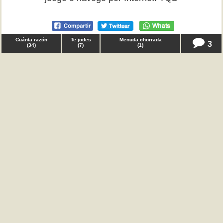
Cuánta razón
Te jodes
Menuda chorrada
3
(
34
)
(
7
)
(
1
)