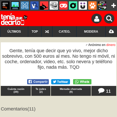
ÚLTIMOS
TOP
CATEG.
MODERA
♂ Anónimo en
dinero
Gente, tenía que decir que yo vivo, mejor dicho
sobrevivo, con 500 euros al mes. No tengo ni móvil, ni
coche, ordenador, video, etc. solo nevera y teléfono
fijo, nada más. TQD
Cuánta razón
Te jodes
Menuda chorrada
11
(
39
)
(
2
)
(
9
)
Comentarios
(11)