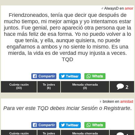
♂ AlwaysD en
amor
Friendzoneados, tenía que decir que después de
mucho tiempo, mi mejor amiga y yo intentamos estar
juntos. Fue genial, pero apareció otra persona que la
hace más feliz de esa forma. Yo no puedo volver a lo
que tenía, y ella, aunque quisiera, no puede
engañarnos a ambos y no siente lo mismo. Es una
mierda, la vida es de verdad muy injusta a veces.
TQD
Cuánta razón
Te jodes
Menuda chorrada
2
(
33
)
(
6
)
(
3
)
♀ broken en
amistad
Para ver este TQD debes
Inciar Sesión
o
Registrarte
.
Cuánta razón
Te jodes
Menuda chorrada