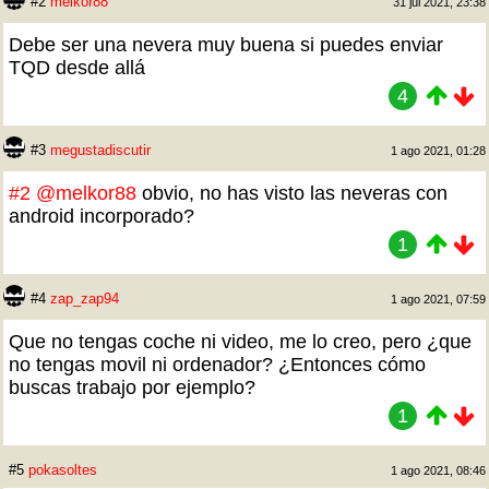
#2
melkor88
31 jul 2021, 23:38
Debe ser una nevera muy buena si puedes enviar
TQD desde allá
4
#3
megustadiscutir
1 ago 2021, 01:28
#2
@melkor88
obvio, no has visto las neveras con
android incorporado?
1
#4
zap_zap94
1 ago 2021, 07:59
Que no tengas coche ni video, me lo creo, pero ¿que
no tengas movil ni ordenador? ¿Entonces cómo
buscas trabajo por ejemplo?
1
#5
pokasoltes
1 ago 2021, 08:46