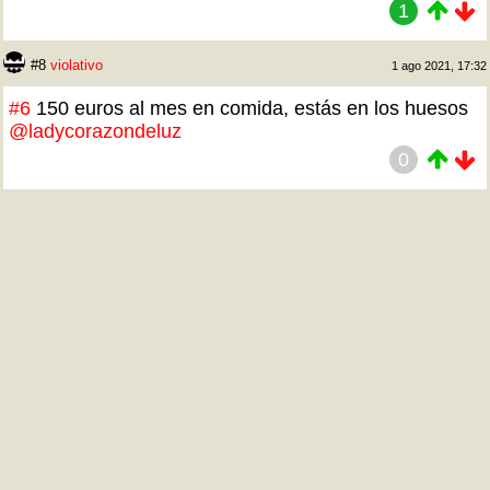
1
#8
violativo
1 ago 2021, 17:32
#6
150 euros al mes en comida, estás en los huesos
@ladycorazondeluz
0