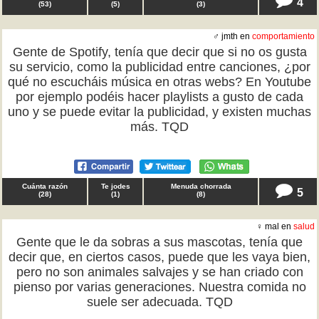
4
(
53
)
(
5
)
(
3
)
♂ jmth en
comportamiento
Gente de Spotify, tenía que decir que si no os gusta
su servicio, como la publicidad entre canciones, ¿por
qué no escucháis música en otras webs? En Youtube
por ejemplo podéis hacer playlists a gusto de cada
uno y se puede evitar la publicidad, y existen muchas
más. TQD
Cuánta razón
Te jodes
Menuda chorrada
5
(
28
)
(
1
)
(
8
)
♀ mal en
salud
Gente que le da sobras a sus mascotas, tenía que
decir que, en ciertos casos, puede que les vaya bien,
pero no son animales salvajes y se han criado con
pienso por varias generaciones. Nuestra comida no
suele ser adecuada. TQD