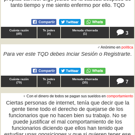
tanto tiempo y me siento enfermo por ello. TQD
Cuánta razón
Te jodes
Menuda chorrada
3
(
49
)
(
4
)
(
1
)
♂ Anónimo en
politica
Para ver este TQD debes
Inciar Sesión
o
Registrarte
.
Cuánta razón
Te jodes
Menuda chorrada
7
(
79
)
(
7
)
(
35
)
♀ Con el dinero de todos se pagan sus sueldos en
comportamiento
Ciertas personas de internet, tenía que decir que la
gente tiene todo el derecho de quejarse de los
funcionarios que no hacen bien su trabajo. No se
puede justificar el mal comportamiento de los
funcionarios diciendo que ellos han tenido que
estudiar unas oposiciones y que si quieren tener ese