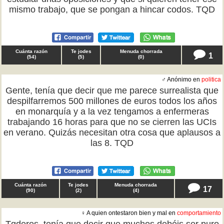
mismo trabajo, que se pongan a hincar codos. TQD
Cuánta razón
Te jodes
Menuda chorrada
1
(
54
)
(
5
)
(
0
)
♂ Anónimo en
politica
Gente, tenía que decir que me parece surrealista que
despilfarremos 500 millones de euros todos los años
en monarquía y a la vez tengamos a enfermeras
trabajando 16 horas para que no se cierren las UCIs
en verano. Quizás necesitan otra cosa que aplausos a
las 8. TQD
Cuánta razón
Te jodes
Menuda chorrada
17
(
90
)
(
2
)
(
4
)
♀ A quien ontestaron bien y mal en
comportamiento