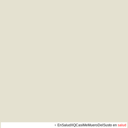
♀ EnSaludXQCasiMeMueroDelSusto en
salud