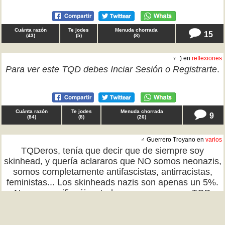
Cuánta razón
Te jodes
Menuda chorrada
15
(
43
)
(
5
)
(
8
)
♀ :) en
reflexiones
Para ver este TQD debes
Inciar Sesión
o
Registrarte
.
Cuánta razón
Te jodes
Menuda chorrada
9
(
84
)
(
8
)
(
26
)
♂ Guerrero Troyano en
varios
TQDeros, tenía que decir que de siempre soy
skinhead, y quería aclararos que NO somos neonazis,
somos completamente antifascistas, antirracistas,
feministas... Los skinheads nazis son apenas un 5%.
No nos crucifiquéis a todos por unos pocos. TQD