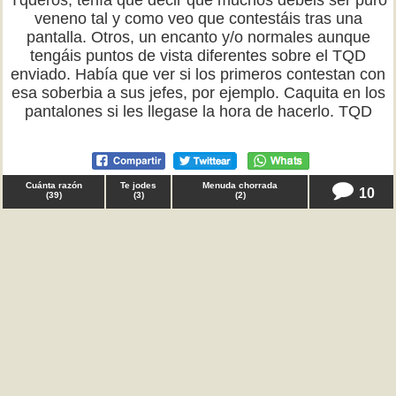
Tqderos, tenía que decir que muchos debéis ser puro
veneno tal y como veo que contestáis tras una
pantalla. Otros, un encanto y/o normales aunque
tengáis puntos de vista diferentes sobre el TQD
enviado. Había que ver si los primeros contestan con
esa soberbia a sus jefes, por ejemplo. Caquita en los
pantalones si les llegase la hora de hacerlo. TQD
Cuánta razón
Te jodes
Menuda chorrada
10
(
39
)
(
3
)
(
2
)