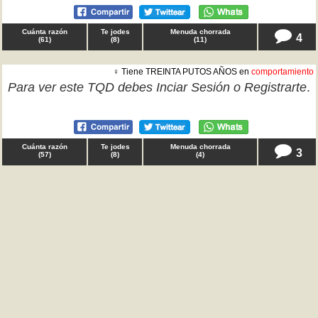
Cuánta razón
Te jodes
Menuda chorrada
4
(
61
)
(
8
)
(
11
)
♀ Tiene TREINTA PUTOS AÑOS en
comportamiento
Para ver este TQD debes
Inciar Sesión
o
Registrarte
.
Cuánta razón
Te jodes
Menuda chorrada
3
(
57
)
(
8
)
(
4
)