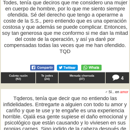
Todes, tenía que deciros que me considero una mujer
en cuerpo de hombre, por lo que me siento siempre
ofendida. Sé del derecho que tengo a operarme a
coste de la S.S., pero entiendo que es una operación
costosa y que además se puede complicar. Entonces,
soy tan generosa que me conformo si me dan la mitad
del coste de la operación, y así ya daré por
compensadas todas las veces que me han ofendido.
TQD
Cuánta razón
Te jodes
Menuda chorrada
4
(
92
)
(
24
)
(
37
)
♂ Sí... en
amor
Tqderos, tenía que decir que no entiendo las
infidelidades. Entregarte a alguien con todo tu amor y
cariño y que te use y te engañe es una experiencia
horrible. Ojalá esa gente supiese el daño emocional y
psicológico que están causando y lo viviesen en sus
propias carnes. Sigo jodido de la cabeza después de