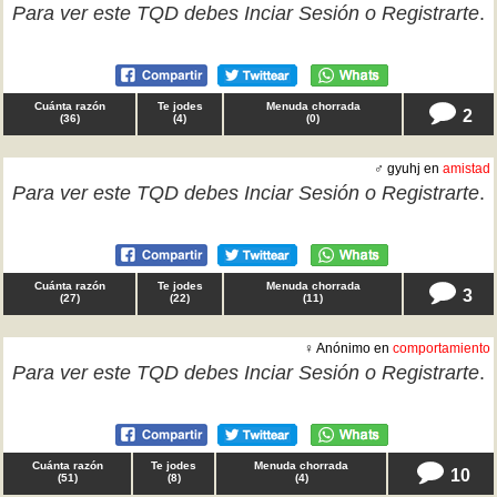
Para ver este TQD debes
Inciar Sesión
o
Registrarte
.
Cuánta razón
Te jodes
Menuda chorrada
2
(
36
)
(
4
)
(
0
)
♂ gyuhj en
amistad
Para ver este TQD debes
Inciar Sesión
o
Registrarte
.
Cuánta razón
Te jodes
Menuda chorrada
3
(
27
)
(
22
)
(
11
)
♀ Anónimo en
comportamiento
Para ver este TQD debes
Inciar Sesión
o
Registrarte
.
Cuánta razón
Te jodes
Menuda chorrada
10
(
51
)
(
8
)
(
4
)