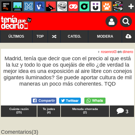
ÚLTIMOS
TOP
CATEG.
MODERA
♀
rosenrot3
en
dinero
Madrid, tenía que decir que con el precio al que está
la luz y todo lo que os quejáis de ello ¿de verdad la
mejor idea es una exposición al aire libre con conejos
gigantes iluminados? Se puede aportar cultura de mil
maneras un poco más coherentes. TQD
Cuánta razón
Te jodes
Menuda chorrada
3
(
25
)
(
4
)
(
2
)
Comentarios
(3)