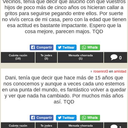
Vecinos, tenía que decir que alucino con que vuestros
hijos de poco más de cinco años os hicieran callar a
gritos para seguirse pegando entre ellos. Por suerte
no vivís cerca de mi casa, pero con la edad que tienen
esa actitud es bastante impactante. Espero que la
cosa mejore, parecen majos. TQD
Cuánta razón
Te jodes
Menuda chorrada
0
(
18
)
(
3
)
(
1
)
♀
rosenrot3
en
amistad
Dani, tenía que decir que hace más de 15 años que
nos conocemos y aunque a veces cada uno estemos
en una punta del mundo, es fantástico volver a quedar
y ver que nada ha cambiado. Por muchos más años
así. TQD
Cuánta razón
Te jodes
Menuda chorrada
1