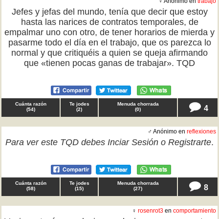
♀ Anónimo en
trabajo
Jefes y jefas del mundo, tenía que decir que estoy
hasta las narices de contratos temporales, de
empalmar uno con otro, de tener horarios de mierda y
pasarme todo el día en el trabajo, que os parezca lo
normal y que critiquéis a quien se queja afirmando
que «tienen pocas ganas de trabajar». TQD
Cuánta razón
Te jodes
Menuda chorrada
4
(
54
)
(
2
)
(
0
)
♂ Anónimo en
reflexiones
Para ver este TQD debes
Inciar Sesión
o
Registrarte
.
Cuánta razón
Te jodes
Menuda chorrada
8
(
58
)
(
15
)
(
27
)
♀
rosenrot3
en
comportamiento