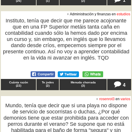
(
26
)
(
1
)
(
2
)
♀ Administración y finanzas en
estudios
Instituto, tenía que decir que me parece acojonante
que en una FP Superior metáis tanta caña en
contabilidad cuando sólo la hemos dado por encima
un curso y, sin embargo, en inglés que lo llevamos
dando desde críos, empecemos siempre por el
presente continuo. Así no voy a aprender contabilidad
en la vida ni avanzar en inglés. TQD
Cuánta razón
Te jodes
Menuda chorrada
4
(
22
)
(
2
)
(
3
)
♀
rosenrot3
en
varios
Mundo, tenía que decir que si una playa no dispone
de servicio de socorristas o duchas, ¿Por qué
demonios tiene que estar prohibida para acceder con
perros durante el verano? Se supone que no está
habilitada para el baño de forma "segura" y sin