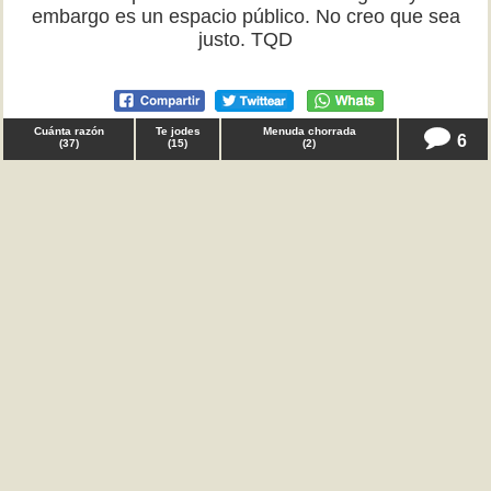
embargo es un espacio público. No creo que sea
justo. TQD
Cuánta razón
Te jodes
Menuda chorrada
6
(
37
)
(
15
)
(
2
)