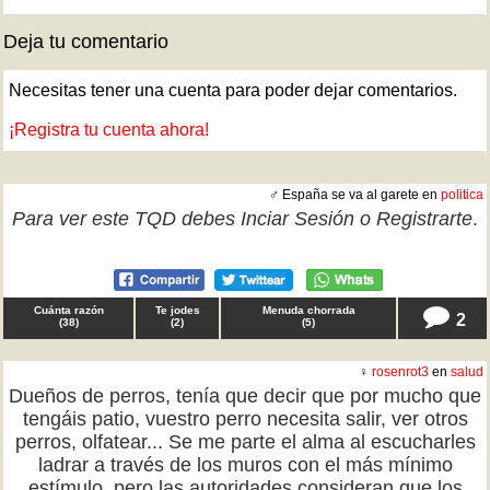
Deja tu comentario
Necesitas tener una cuenta para poder dejar comentarios.
¡Registra tu cuenta ahora!
♂ España se va al garete en
politica
Para ver este TQD debes
Inciar Sesión
o
Registrarte
.
Cuánta razón
Te jodes
Menuda chorrada
2
(
38
)
(
2
)
(
5
)
♀
rosenrot3
en
salud
Dueños de perros, tenía que decir que por mucho que
tengáis patio, vuestro perro necesita salir, ver otros
perros, olfatear... Se me parte el alma al escucharles
ladrar a través de los muros con el más mínimo
estímulo, pero las autoridades consideran que los