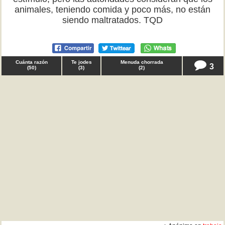
animales, teniendo comida y poco más, no están
siendo maltratados. TQD
Cuánta razón
Te jodes
Menuda chorrada
3
(
50
)
(
3
)
(
2
)