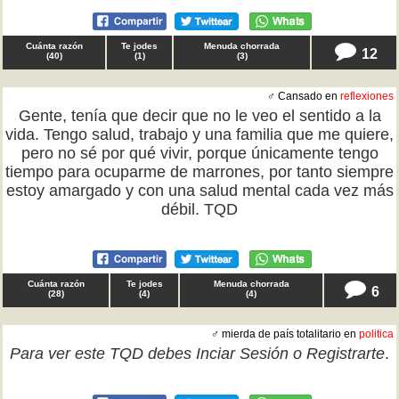
Cuánta razón
Te jodes
Menuda chorrada
12
(
40
)
(
1
)
(
3
)
♂ Cansado en
reflexiones
Gente, tenía que decir que no le veo el sentido a la
vida. Tengo salud, trabajo y una familia que me quiere,
pero no sé por qué vivir, porque únicamente tengo
tiempo para ocuparme de marrones, por tanto siempre
estoy amargado y con una salud mental cada vez más
débil. TQD
Cuánta razón
Te jodes
Menuda chorrada
6
(
28
)
(
4
)
(
4
)
♂ mierda de país totalitario en
politica
Para ver este TQD debes
Inciar Sesión
o
Registrarte
.