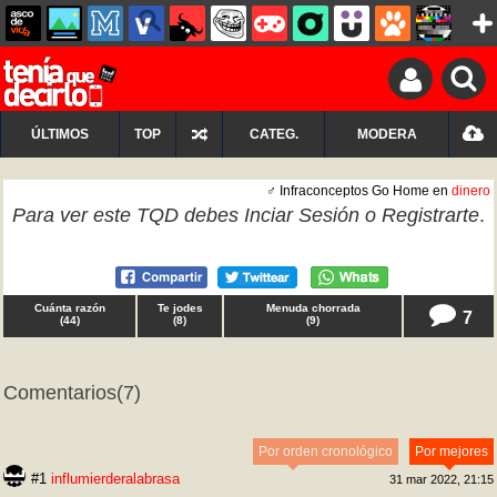
ÚLTIMOS
TOP
CATEG.
MODERA
♂ Infraconceptos Go Home en
dinero
Para ver este TQD debes
Inciar Sesión
o
Registrarte
.
Cuánta razón
Te jodes
Menuda chorrada
7
(
44
)
(
8
)
(
9
)
Comentarios
(7)
Por orden cronológico
Por mejores
#1
influmierderalabrasa
31 mar 2022, 21:15