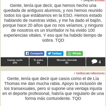
♂ Ding en
amistad
Gente, tenía que decir, que hemos hecho una
quedada de antiguos alumnos, y nos hemos reunido
todos los que estábamos en la ESO. Hemos estado
hablando de nuestras vidas, y me ha dado el bajón,
porque hace 20 años que no nos veíamos, y ninguno
de nosotros es un triunfador ni ha vivido 100
experiencias vitales. Y eso que ha habido tiempo de
sobra. TQD
Cuánta razón
Te jodes
Menuda chorrada
4
(
20
)
(
6
)
(
8
)
♂
helitros
en
reflexiones
Gente, tenía que decir que casos como el de Lía
Thomas me dan mucha rabia. Apoyo la inclusión de
los transexuales, pero si supone una ventaja injusta
en el deporte profesional, habría que regularlo de una
forma más contundente. TQD