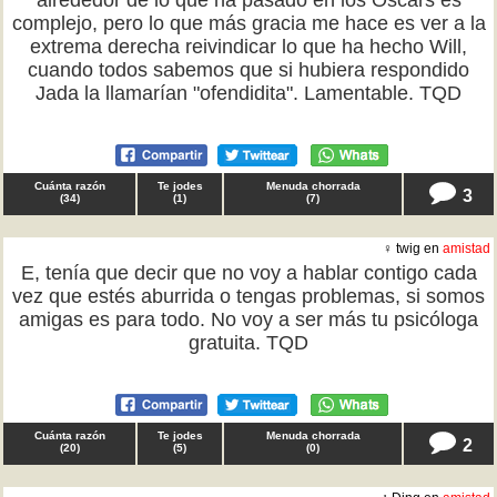
alrededor de lo que ha pasado en los Óscars es
complejo, pero lo que más gracia me hace es ver a la
extrema derecha reivindicar lo que ha hecho Will,
cuando todos sabemos que si hubiera respondido
Jada la llamarían "ofendidita". Lamentable. TQD
Cuánta razón
Te jodes
Menuda chorrada
3
(
34
)
(
1
)
(
7
)
♀ twig en
amistad
E, tenía que decir que no voy a hablar contigo cada
vez que estés aburrida o tengas problemas, si somos
amigas es para todo. No voy a ser más tu psicóloga
gratuita. TQD
Cuánta razón
Te jodes
Menuda chorrada
2
(
20
)
(
5
)
(
0
)