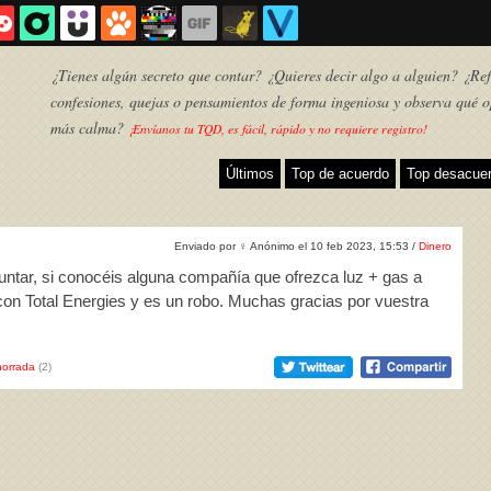
¿Tienes algún secreto que contar? ¿Quieres decir algo a alguien? ¿Refl
confesiones, quejas o pensamientos de forma ingeniosa y observa qué o
más calma?
¡Envíanos tu TQD, es fácil, rápido y no requiere registro!
Últimos
Top de acuerdo
Top desacue
Enviado por
♀
Anónimo el 10 feb 2023, 15:53 /
Dinero
guntar, si conocéis alguna compañía que ofrezca luz + gas a
on Total Energies y es un robo. Muchas gracias por vuestra
orrada
(2)
TQD