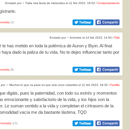
Enviado por
♀
Falta otra lluvia de meteoritos el 11 feb 2023, 16:02 /
Comportamiento
istrarte
.
horrada
(2)
Enviado por
♂
Anónimo el 14 feb 2023, 14:54 /
Friki
te has metido en toda la polémica de Auron y Biyin. Al final
aya dado la paliza de tu vida. No te dejes influenciar tanto por
horrada
(8)
 por
♂
Muchos lo que os pasa es que sois unos cobardes el 11 feb 2023, 18:35 /
Familia
o que digáis, pues la paternidad, con todo su estrés y momentos
 emocionante y satisfactorio de la vida, y los hijos son la
 Le suman sentido a la vida y completan el círtrasero de la
 comodidad vacía me da bastante lástima. TQD
chorrada
(13)