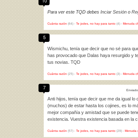
10
Para ver este TQD debes
Inciar Sesión
o
Reg
Cuánta razón
(64)
-
Te jodes, no hay para tanto
(4)
-
Menuda c
5
Wismichu, tenía que decir que no sé para qué 
has provocado que Dalas haya resurgido y te h
tus novias. TQD
Cuánta razón
(25)
-
Te jodes, no hay para tanto
(3)
-
Menuda c
7
Enviado
Anti hijos, tenía que decir que me da igual l
(muchos) de estar hasta los cojines, es lo más
mejor compañía y amistad que se puede tener.
existencia. Vuestra existencia basada en la
Cuánta razón
(57)
-
Te jodes, no hay para tanto
(29)
-
Menuda 