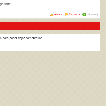
istrarte
.
A favor
En contra
(4 votos)
4
m para poder dejar comentarios.