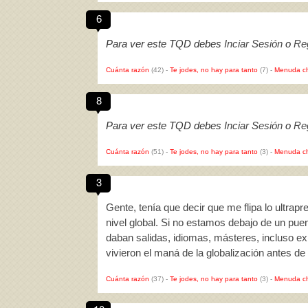
6
Para ver este TQD debes
Inciar Sesión
o
Reg
Cuánta razón
(42)
-
Te jodes, no hay para tanto
(7)
-
Menuda c
8
Para ver este TQD debes
Inciar Sesión
o
Reg
Cuánta razón
(51)
-
Te jodes, no hay para tanto
(3)
-
Menuda c
3
Gente, tenía que decir que me flipa lo ultrap
nivel global. Si no estamos debajo de un pue
daban salidas, idiomas, másteres, incluso ex
vivieron el maná de la globalización antes d
Cuánta razón
(37)
-
Te jodes, no hay para tanto
(3)
-
Menuda c