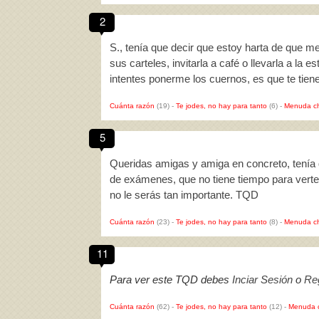
2
S., tenía que decir que estoy harta de que m
sus carteles, invitarla a café o llevarla a la 
intentes ponerme los cuernos, es que te tien
Cuánta razón
(19)
-
Te jodes, no hay para tanto
(6)
-
Menuda c
5
Queridas amigas y amiga en concreto, tenía q
de exámenes, que no tiene tiempo para verte 
no le serás tan importante. TQD
Cuánta razón
(23)
-
Te jodes, no hay para tanto
(8)
-
Menuda c
11
Para ver este TQD debes
Inciar Sesión
o
Reg
Cuánta razón
(62)
-
Te jodes, no hay para tanto
(12)
-
Menuda 