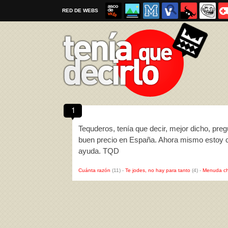
RED DE WEBS
1
Por favor, respeta las
reglas al enviar un TQD
Tequderos, tenía que decir, mejor dicho, pre
buen precio en España. Ahora mismo estoy c
ayuda. TQD
Cuánta razón
(11)
-
Te jodes, no hay para tanto
(4)
-
Menuda ch