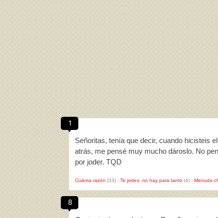
1
Señoritas, tenía que decir, cuando hicisteis 
atrás, me pensé muy mucho dároslo. No pensa
por joder. TQD
Cuánta razón
(33)
-
Te jodes, no hay para tanto
(4)
-
Menuda c
8