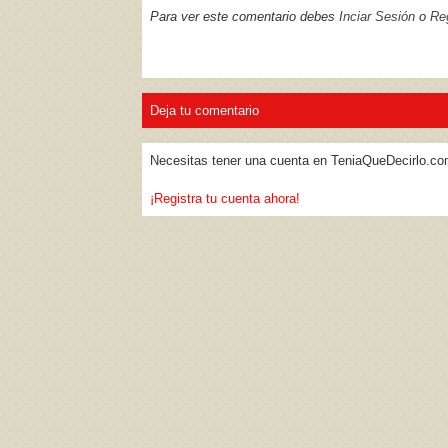
Para ver este comentario debes
Inciar Sesión
o
Reg
Deja tu comentario
Necesitas tener una cuenta en TeniaQueDecirlo.co
¡Registra tu cuenta ahora!