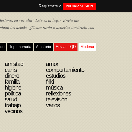
Regístrate
o
INICIAR SESIÓN
exiones en voz alta? Éste es tu lugar. Envía tus
pinan los demás. ¿Tienes razón o deberías tomártelo con
rdo
Top chorrada
Aleatorio
Enviar TQD
Moderar
amistad
amor
canis
comportamiento
dinero
estudios
familia
friki
higiene
música
política
reflexiones
salud
televisión
trabajo
varios
vecinos