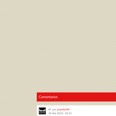
Acepto los
Términos de uso
,
Política de pr
Comentarios
#1 por
yoymiyo86
16 feb 2023, 18:22