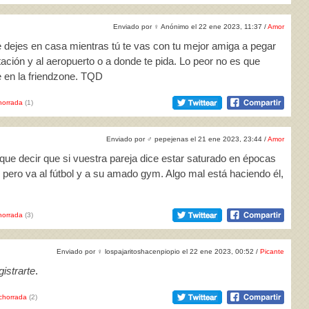
Enviado por
♀
Anónimo el 22 ene 2023, 11:37 /
Amor
e dejes en casa mientras tú te vas con tu mejor amiga a pegar
estación y al aeropuerto o a donde te pida. Lo peor no es que
e en la friendzone. TQD
horrada
(1)
Enviado por
♂
pepejenas el 21 ene 2023, 23:44 /
Amor
ue decir que si vuestra pareja dice estar saturado en épocas
pero va al fútbol y a su amado gym. Algo mal está haciendo él,
horrada
(3)
Enviado por
♀
lospajaritoshacenpiopio el 22 ene 2023, 00:52 /
Picante
istrarte
.
chorrada
(2)