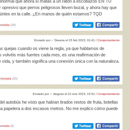
ubnormal que ahora si matas a un ratón a escobazos EN TU
opresivo que perros peligrosos lleven bozal, y ahora hay que
seúntes en la calle. ¿En manos de quién estamos? TQD
horrada
(18)
Enviado por
♂
Dreams el 15 feb 2023, 01:41 /
Comportamiento
tas quejas cuando os viene la regla, ya que hablamos de
s volvéis más fuertes cada mes, es una reafirmación de
e vida, y también significa una conexión única con la naturaleza.
chorrada
(33)
Enviado por
♂
diegoaz el 22 ene 2023, 15:51 /
Comportamiento
el autobús he visto que habían tirados restos de fruta, botellas
 una papelera a dos escasos metros. No me explico cómo puede
horrada
(0)