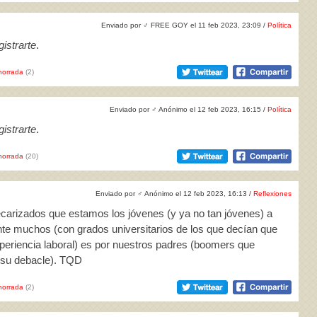
Enviado por
♂
FREE GOY el 11 feb 2023, 23:09 /
Política
istrarte
.
horrada
(2)
Enviado por
♂
Anónimo el 12 feb 2023, 16:15 /
Política
istrarte
.
horrada
(20)
Enviado por
♂
Anónimo el 12 feb 2023, 16:13 /
Reflexiones
recarizados que estamos los jóvenes (y ya no tan jóvenes) a
nte muchos (con grados universitarios de los que decían que
periencia laboral) es por nuestros padres (boomers que
e su debacle). TQD
horrada
(2)