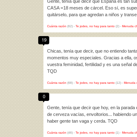
Gente, tenía que decir que España es tan s
CASA =18 meses de cárcel. Eso sí, es super 
quitárselo, para que agredan a niños y tran
Cuánta razón
(62)
-
Te jodes, no hay para tanto
(2)
-
Menuda c
19
Chicas, tenía que decir, que no entiendo tan
momentos muy especiales. Gracias a ella, o
vuestra feminidad, fertilidad y es una señal d
TQD
Cuánta razón
(68)
-
Te jodes, no hay para tanto
(12)
-
Menuda 
0
Gente, tenía que decir que hoy, en la parada d
de cerveza vacías, envoltorios... habiendo
haber gente tan vaga y cerda. TQD
Cuánta razón
(46)
-
Te jodes, no hay para tanto
(1)
-
Menuda c