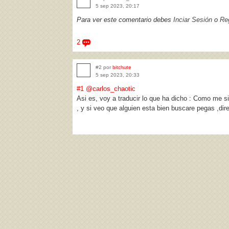
5 sep 2023, 20:17
Para ver este comentario debes
Inciar Sesión
o
Reg
2
#2 por
bitchute
5 sep 2023, 20:33
#1
@carlos_chaotic
Asi es, voy a traducir lo que ha dicho : Como me s
, y si veo que alguien esta bien buscare pegas ,dire