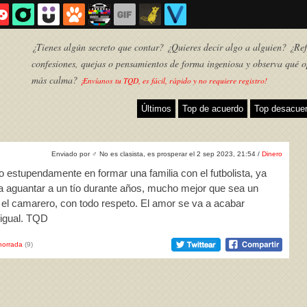
¿Tienes algún secreto que contar? ¿Quieres decir algo a alguien? ¿Refl
confesiones, quejas o pensamientos de forma ingeniosa y observa qué o
más calma?
¡Envíanos tu TQD, es fácil, rápido y no requiere registro!
Últimos
Top de acuerdo
Top desacue
Enviado por
♂
No es clasista, es prosperar el 2 sep 2023, 21:54 /
Dinero
 estupendamente en formar una familia con el futbolista, ya
 a aguantar a un tío durante años, mucho mejor que sea un
o el camarero, con todo respeto. El amor se va a acabar
 igual. TQD
TQD
horrada
(9)