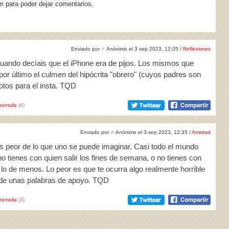
m para poder dejar comentarios.
Enviado por
♂
Anónimo el 3 sep 2023, 12:05 /
Reflexiones
uando decíais que el iPhone era de pijos. Los mismos que
 por último el culmen del hipócrita "obrero" (cuyos padres son
fotos para el insta. TQD
horrada
(6)
Enviado por
♂
Anónimo el 3 sep 2023, 12:35 /
Amistad
es peor de lo que uno se puede imaginar. Casi todo el mundo
 tienes con quien salir los fines de semana, o no tienes con
 lo de menos. Lo peor es que te ocurra algo realmente horrible
inde unas palabras de apoyo. TQD
horrada
(3)