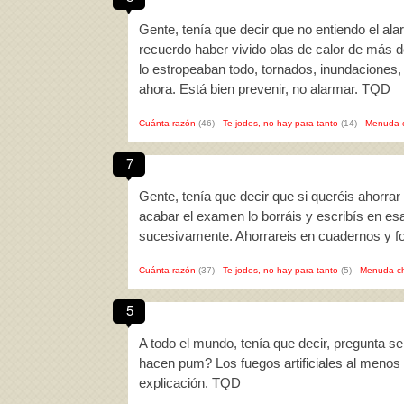
Gente, tenía que decir que no entiendo el a
recuerdo haber vivido olas de calor de más d
lo estropeaban todo, tornados, inundaciones,
ahora. Está bien prevenir, no alarmar. TQD
Cuánta razón
(46)
-
Te jodes, no hay para tanto
(14)
-
Menuda 
7
Gente, tenía que decir que si queréis ahorrar 
acabar el examen lo borráis y escribís en es
sucesivamente. Ahorrareis en cuadernos y f
Cuánta razón
(37)
-
Te jodes, no hay para tanto
(5)
-
Menuda c
5
A todo el mundo, tenía que decir, pregunta se
hacen pum? Los fuegos artificiales al menos 
explicación. TQD