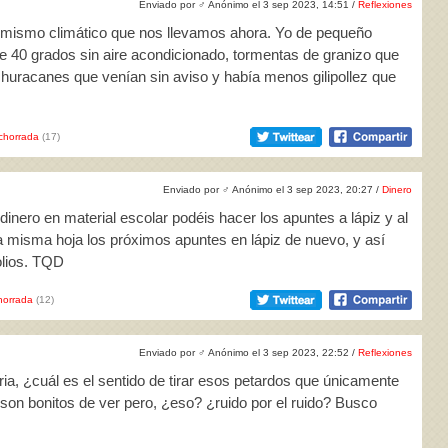
Enviado por
♂
Anónimo el 3 sep 2023, 14:51 /
Reflexiones
larmismo climático que nos llevamos ahora. Yo de pequeño
e 40 grados sin aire acondicionado, tormentas de granizo que
 huracanes que venían sin aviso y había menos gilipollez que
chorrada
(17)
Enviado por
♂
Anónimo el 3 sep 2023, 20:27 /
Dinero
dinero en material escolar podéis hacer los apuntes a lápiz y al
a misma hoja los próximos apuntes en lápiz de nuevo, y así
olios. TQD
horrada
(12)
Enviado por
♂
Anónimo el 3 sep 2023, 22:52 /
Reflexiones
ria, ¿cuál es el sentido de tirar esos petardos que únicamente
son bonitos de ver pero, ¿eso? ¿ruido por el ruido? Busco