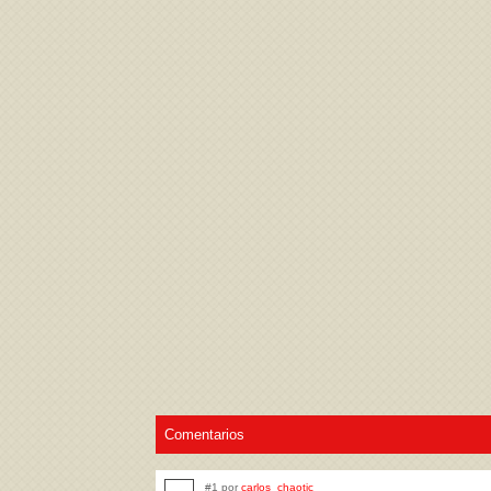
Acepto los
Términos de uso
,
Política de pr
Comentarios
#1 por
carlos_chaotic