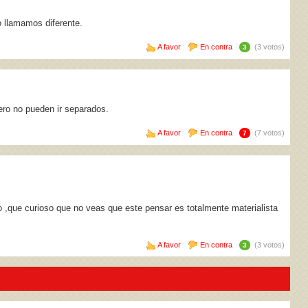
o llamamos diferente.
A favor
En contra
(3 votos)
3
ero no pueden ir separados.
A favor
En contra
(7 votos)
7
mo ,que curioso que no veas que este pensar es totalmente materialista
A favor
En contra
(3 votos)
3