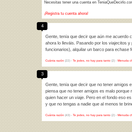
Necesitas tener una cuenta en TeniaQueDecirlo.co
¡Registra tu cuenta ahora!
4
Gente, tenía que decir que aún me acuerdo c
ahora lo lleváis. Pasando por los viajecitos y
funcionarios), alquilar un barco para echase 
Cuánta razón
(22)
-
Te jodes, no hay para tanto
(2)
-
Menuda c
3
Gente, tenía que decir que no tener amigos 
piensa que no tener amigos es malo porque no
quien hacer un viaje. Pero en el fondo eso es
y que no tengas a nadie que al menos te br
Cuánta razón
(43)
-
Te jodes, no hay para tanto
(2)
-
Menuda c