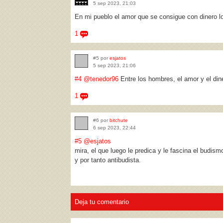
5 sep 2023, 21:03
En mi pueblo el amor que se consigue con dinero l
1
#5 por
esjatos
5 sep 2023, 21:06
#4
@tenedor96
Entre los hombres, el amor y el din
1
#6 por
bitchute
6 sep 2023, 22:44
#5
@esjatos
mira, el que luego le predica y le fascina el budis
y por tanto antibudista.
Deja tu comentario