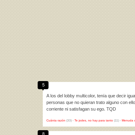
5
A los del lobby multicolor, tenía que decir i
personas que no quieran trato alguno con ello
corriente ni satisfagan su ego. TQD
Cuánta razón
(33)
-
Te jodes, no hay para tanto
(11)
-
Menuda c
8