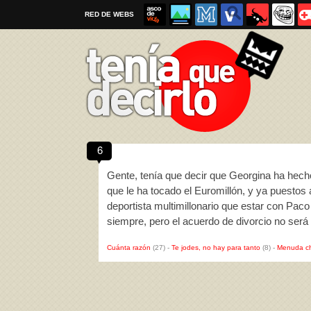
RED DE WEBS
6
Por favor, respeta las
reglas al enviar un TQD
Gente, tenía que decir que Georgina ha hecho
que le ha tocado el Euromillón, y ya puestos
deportista multimillonario que estar con Pac
siempre, pero el acuerdo de divorcio no será
Cuánta razón
(27)
-
Te jodes, no hay para tanto
(8)
-
Menuda c