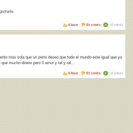
istrarte
.
A favor
En contra
(4 votos)
4
iento mas sola que un perro deseo que todo el mundo este igual que yo
 que mucho dinero pero 0 amor y tal y tal...
A favor
En contra
(4 votos)
2