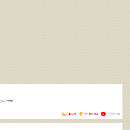
istrarte
.
A favor
En contra
(6 votos)
6