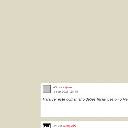
#3 por
esjatos
5 sep 2023, 20:45
Para ver este comentario debes
Inciar Sesión
o
Reg
#4 por
tenedor96