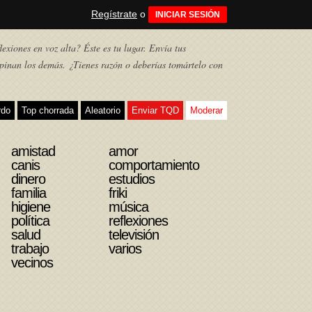
Regístrate
o
INICIAR SESIÓN
exiones en voz alta? Éste es tu lugar. Envía tus
pinan los demás. ¿Tienes razón o deberías tomártelo con
rdo
Top chorrada
Aleatorio
Enviar TQD
Moderar
amistad
amor
canis
comportamiento
dinero
estudios
familia
friki
higiene
música
política
reflexiones
salud
televisión
trabajo
varios
vecinos