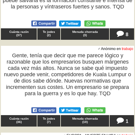
puede salvarla es la formación constante e intensa de
la personas y víntraseros fuertes y sanos. TQD
Cuánta razón
Te jodes
Menuda chorrada
8
(
37
)
(
2
)
(
3
)
♂ Anónimo en
trabajo
Gente, tenía que decir que me parece lógico y
razonable que los empresarios busquen márgenes
cada vez más altos. Nunca se sabe qué impuesto
nuevo puede venir, competidores de Kuala Lumpur o
de dios sabe dónde. Nuevas normativas que
incrementen sus costes. Un empresario se prepara
para la guerra y es lo que hay. TQD
Cuánta razón
Te jodes
Menuda chorrada
1
(
36
)
(
7
)
(
10
)