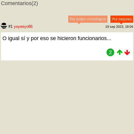
Comentarios
(2)
Por orden cronológico
Por mejores
#1
yoymiyo86
19 sep 2023, 18:04
O igual sí y por eso se hicieron funcionarios...
2