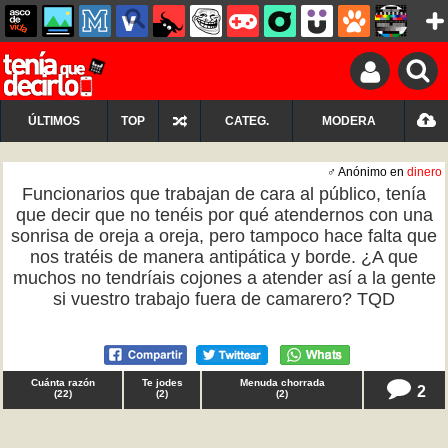
ÚLTIMOS
TOP
CATEG.
MODERA
♂ Anónimo en
dinero
Funcionarios que trabajan de cara al público, tenía
que decir que no tenéis por qué atendernos con una
sonrisa de oreja a oreja, pero tampoco hace falta que
nos tratéis de manera antipática y borde. ¿A que
muchos no tendríais cojones a atender así a la gente
si vuestro trabajo fuera de camarero? TQD
Cuánta razón
Te jodes
Menuda chorrada
2
(
22
)
(
2
)
(
2
)