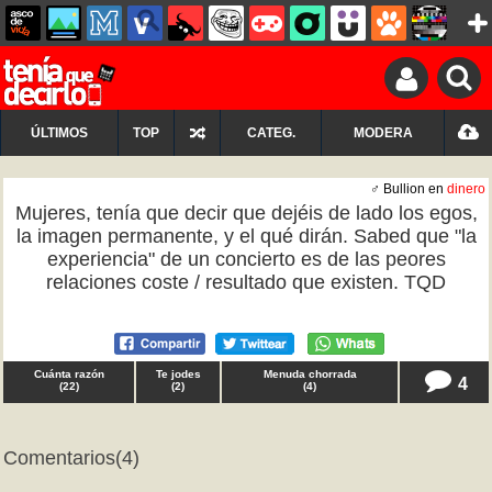
ÚLTIMOS
TOP
CATEG.
MODERA
♂ Bullion en
dinero
Mujeres, tenía que decir que dejéis de lado los egos,
la imagen permanente, y el qué dirán. Sabed que "la
experiencia" de un concierto es de las peores
relaciones coste / resultado que existen. TQD
Cuánta razón
Te jodes
Menuda chorrada
4
(
22
)
(
2
)
(
4
)
Comentarios
(4)