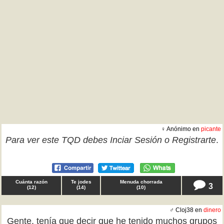
♀ Anónimo en
picante
Para ver este TQD debes
Inciar Sesión
o
Registrarte
.
Cuánta razón
Te jodes
Menuda chorrada
3
(
12
)
(
14
)
(
10
)
♂ Cloj38 en
dinero
Gente, tenía que decir que he tenido muchos grupos