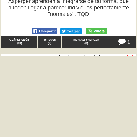
Asperger aprenden a integrarse de tal forma, que
pueden llegar a parecer individuos perfectamente
"normales". TQD
Cuánta razón
Te jodes
Menuda chorrada
1
(
30
)
(
2
)
(
3
)
♂ deverdadquenoloentiéndo en
comportamiento
Ex gordos, tenía que decir que las personas que
fueron feas o gordas y luego se vuelven guapas o
delgadas, suelen ser las más superficiales y las que
más marginan a los demás por su aspecto. En serio,
¿por qué lo hacéis? Es muy triste que en lugar de
apoyar y comprender a los que son como erais, os
convirtáis en el tipo de personas que os amargaron en
su momento. TQD
Cuánta razón
Te jodes
Menuda chorrada
5