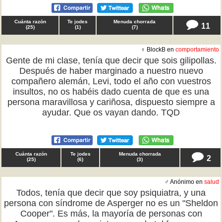
Cuánta razón
Te jodes
Menuda chorrada
11
(
25
)
(
1
)
(
7
)
♀ BlockB en
comportamiento
Gente de mi clase, tenía que decir que sois gilipollas.
Después de haber marginado a nuestro nuevo
compañero alemán, Levi, todo el año con vuestros
insultos, no os habéis dado cuenta de que es una
persona maravillosa y cariñosa, dispuesto siempre a
ayudar. Que os vayan dando. TQD
Cuánta razón
Te jodes
Menuda chorrada
2
(
25
)
(
6
)
(
3
)
♂ Anónimo en
salud
Todos, tenía que decir que soy psiquiatra, y una
persona con síndrome de Asperger no es un "Sheldon
Cooper". Es más, la mayoría de personas con