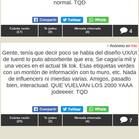
normal. TQD
Cuánta razón
Te jodes
Menuda chorrada
4
(
17
)
(
3
)
(
4
)
♂ Anónimo en
friki
Gente, tenía que decir poco se habla del diseño UX/UI
de tuenti lo puto absorbente que era. Se cagaría mil y
una veces en el actual tik tok. Esas etiquetas verdes
con un montón de información con tu muro, etc. Nada
de influencers ni mierdas varias. Amigos, pasadlo
bien, interactuad. QUE VUELVAN LOS 2000 YAAA
jodeeeer. TQD
Cuánta razón
Te jodes
Menuda chorrada
7
(
20
)
(
2
)
(
4
)