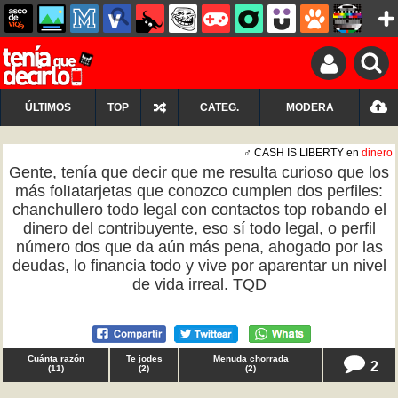
ÚLTIMOS
TOP
CATEG.
MODERA
♂ CASH IS LIBERTY en
dinero
Gente, tenía que decir que me resulta curioso que los
más folIatarjetas que conozco cumplen dos perfiles:
chanchullero todo legal con contactos top robando el
dinero del contribuyente, eso sí todo legal, o perfil
número dos que da aún más pena, ahogado por las
deudas, lo financia todo y vive por aparentar un nivel
de vida irreal. TQD
Cuánta razón
Te jodes
Menuda chorrada
2
(
11
)
(
2
)
(
2
)