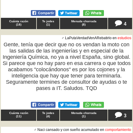
Cuánta razón
Te jodes
Menuda chorrada
4
(
18
)
(
1
)
(
8
)
♂ LaPutaVerdadVenARebatirlo en
estudios
Gente, tenía que decir que no os vendan la moto con
las salidas de las ingenierías y en especial de la
Ingeniería Química, no ya a nivel España, sino global.
Si parece que no hay paro en esa carrera o que todos
acabamos "colocándonos" es por los cojones y la
inteligencia que hay que tener para terminarla.
Seguramente termines de consultor de ayudas o te
pases a IT. Saludos. TQD
Cuánta razón
Te jodes
Menuda chorrada
3
(
11
)
(
4
)
(
1
)
♂ Naci cansado y con sueño acumulado en
comportamiento