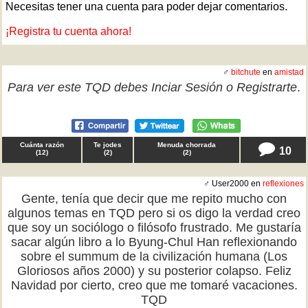
Necesitas tener una cuenta para poder dejar comentarios.
¡Registra tu cuenta ahora!
♂
bitchute
en
amistad
Para ver este TQD debes
Inciar Sesión
o
Registrarte
.
Cuánta razón
Te jodes
Menuda chorrada
10
(
12
)
(
2
)
(
2
)
♂ User2000 en
reflexiones
Gente, tenía que decir que me repito mucho con
algunos temas en TQD pero si os digo la verdad creo
que soy un sociólogo o filósofo frustrado. Me gustaría
sacar algún libro a lo Byung-Chul Han reflexionando
sobre el summum de la civilización humana (Los
Gloriosos años 2000) y su posterior colapso. Feliz
Navidad por cierto, creo que me tomaré vacaciones.
TQD