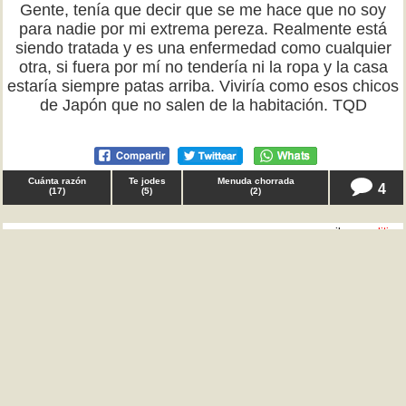
Gente, tenía que decir que se me hace que no soy
para nadie por mi extrema pereza. Realmente está
siendo tratada y es una enfermedad como cualquier
otra, si fuera por mí no tendería ni la ropa y la casa
estaría siempre patas arriba. Viviría como esos chicos
de Japón que no salen de la habitación. TQD
Cuánta razón
Te jodes
Menuda chorrada
4
(
17
)
(
5
)
(
2
)
♀ marilu en
politica
Todos, tenía que compartir con vosotros una frase que
leí en Luces de Bohemia libro escrito en 1920: "En
España el mérito no se premia. Se premia el robar y el
ser sinvergüenza. En España se premia todo lo malo".
TQD
Cuánta razón
Te jodes
Menuda chorrada