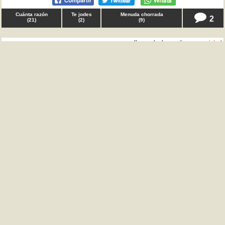
Cuánta razón
Te jodes
Menuda chorrada
2
(
21
)
(
2
)
(
9
)
♀ llevaoslochumachos en
amistad
Amigas, tenía que decir que acepto que os "burléis"
de mí porque no me apetezca salir un sábado, pero
aceptad también que me ría de vosotras si al día
siguiente me contáis que os ha multado la policía por
beber en la calle. TQD
Cuánta razón
Te jodes
Menuda chorrada
1
(
24
)
(
3
)
(
2
)
♀ yoyomisma en
familia
Pijas repelentes de mi barrio, tenía que decir que me
da igual que os burléis de mí por ir con mi madre
agarrada de la mano y dándole besos por la calle, es
mi madre y la quiero, por eso mismo lo hago. TQD