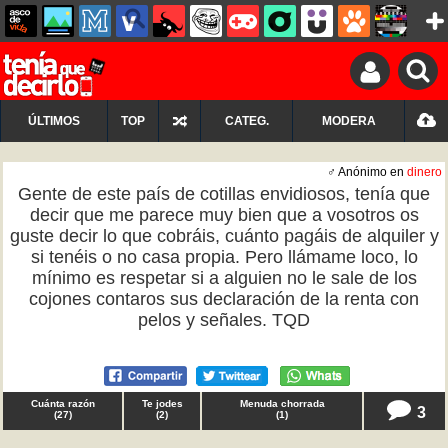
ÚLTIMOS
TOP
CATEG.
MODERA
♂ Anónimo en
dinero
Gente de este país de cotillas envidiosos, tenía que
decir que me parece muy bien que a vosotros os
guste decir lo que cobráis, cuánto pagáis de alquiler y
si tenéis o no casa propia. Pero llámame loco, lo
mínimo es respetar si a alguien no le sale de los
cojones contaros sus declaración de la renta con
pelos y señales. TQD
Cuánta razón
Te jodes
Menuda chorrada
3
(
27
)
(
2
)
(
1
)