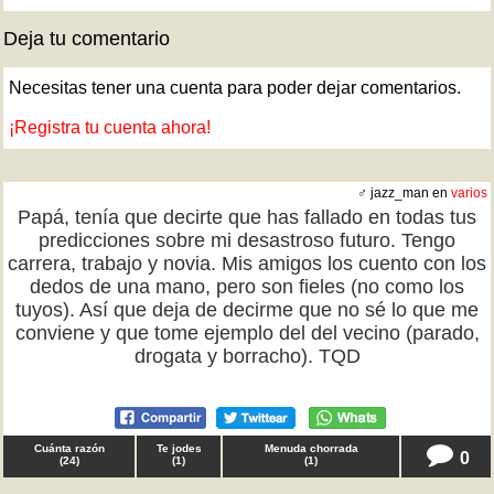
Deja tu comentario
Necesitas tener una cuenta para poder dejar comentarios.
¡Registra tu cuenta ahora!
♂ jazz_man en
varios
Papá, tenía que decirte que has fallado en todas tus
predicciones sobre mi desastroso futuro. Tengo
carrera, trabajo y novia. Mis amigos los cuento con los
dedos de una mano, pero son fieles (no como los
tuyos). Así que deja de decirme que no sé lo que me
conviene y que tome ejemplo del del vecino (parado,
drogata y borracho). TQD
Cuánta razón
Te jodes
Menuda chorrada
0
(
24
)
(
1
)
(
1
)