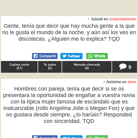
♂ Julius6 en
comportamiento
Gente, tenía que decir que hay mucha gente a la que
no le gusta el mundo de la noche, y aún así los ves en
discotecas. ¿Alguien me lo explica? TQD
Cuánta razón
Te jodes
Menuda chorrada
9
(
17
)
(
2
)
(
4
)
♂ Anónimo en
amor
Hombres con pareja, tenía que decir si se os
presentara la oportunidad de engañar a vuestra novia
con la típica mujer famosa de escándalo que es
inalcanzable (rollo Angelina Jolie o Megan Fox) y que
os gustara desde siempre, ¿lo haríais? Responded
con sinceridad. TQD