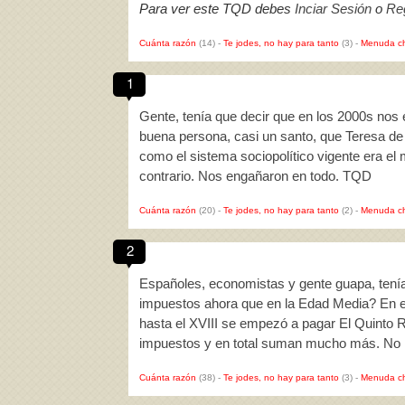
Para ver este TQD debes
Inciar Sesión
o
Reg
Cuánta razón
(14)
-
Te jodes, no hay para tanto
(3)
-
Menuda c
1
Gente, tenía que decir que en los 2000s nos 
buena persona, casi un santo, que Teresa d
como el sistema sociopolítico vigente era el
contrario. Nos engañaron en todo. TQD
Cuánta razón
(20)
-
Te jodes, no hay para tanto
(2)
-
Menuda c
2
Españoles, economistas y gente guapa, tení
impuestos ahora que en la Edad Media? En e
hasta el XVIII se empezó a pagar El Quinto R
impuestos y en total suman mucho más. No 
Cuánta razón
(38)
-
Te jodes, no hay para tanto
(3)
-
Menuda c