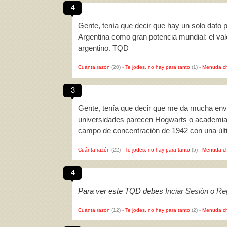
4
Gente, tenía que decir que hay un solo dato 
Argentina como gran potencia mundial: el val
argentino. TQD
Cuánta razón
(20)
-
Te jodes, no hay para tanto
(1)
-
Menuda c
3
Gente, tenía que decir que me da mucha envi
universidades parecen Hogwarts o academias 
campo de concentración de 1942 con una últ
Cuánta razón
(22)
-
Te jodes, no hay para tanto
(5)
-
Menuda c
4
Para ver este TQD debes
Inciar Sesión
o
Reg
Cuánta razón
(12)
-
Te jodes, no hay para tanto
(2)
-
Menuda c