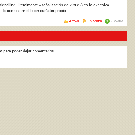
signalling, literalmente «señalización de virtud») es la excesiva
n de comunicar el buen carácter propio.
A favor
En contra
(3 votos)
1
m para poder dejar comentarios.