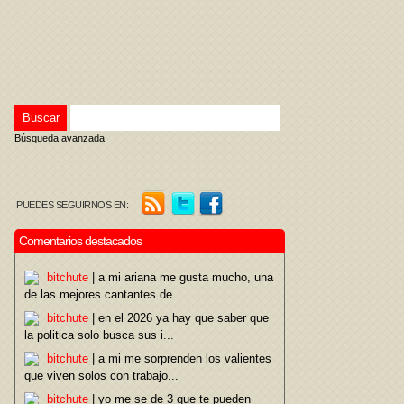
Búsqueda avanzada
PUEDES SEGUIRNOS EN:
Comentarios destacados
bitchute
| a mi ariana me gusta mucho, una
de las mejores cantantes de ...
bitchute
| en el 2026 ya hay que saber que
la politica solo busca sus i...
bitchute
| a mi me sorprenden los valientes
que viven solos con trabajo...
bitchute
| yo me se de 3 que te pueden