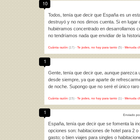
10
Todos, tenía que decir que España es un est
destruyó y no nos dimos cuenta. Si en lugar d
hubiéramos concentrado en desarrollarnos 
no tendríamos nada que envidiar de la histo
Cuánta razón
(17)
-
Te jodes, no hay para tanto
(5)
-
Menuda c
1
Gente, tenía que decir que, aunque parezca u
desde siempre, ya que aparte de refrescarm
de noche. Supongo que no seré el único raro
Cuánta razón
(15)
-
Te jodes, no hay para tanto
(1)
-
Menuda c
1
Enviado po
España, tenía que decir que se fomenta la in
opciones son: habitaciones de hotel para 2 o
gasto; o bien viajes para singles o habitaci