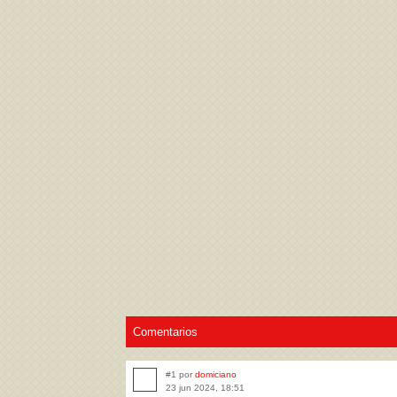
Acepto los
Términos de uso
,
Política de pr
Comentarios
#1 por
domiciano
23 jun 2024, 18:51