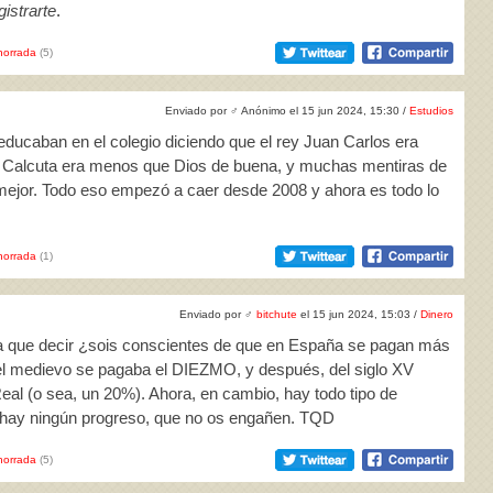
istrarte
.
horrada
(5)
Enviado por
♂
Anónimo el 15 jun 2024, 15:30 /
Estudios
educaban en el colegio diciendo que el rey Juan Carlos era
e Calcuta era menos que Dios de buena, y muchas mentiras de
 mejor. Todo eso empezó a caer desde 2008 y ahora es todo lo
horrada
(1)
Enviado por
♂
bitchute
el 15 jun 2024, 15:03 /
Dinero
a que decir ¿sois conscientes de que en España se pagan más
l medievo se pagaba el DIEZMO, y después, del siglo XV
eal (o sea, un 20%). Ahora, en cambio, hay todo tipo de
hay ningún progreso, que no os engañen. TQD
horrada
(5)