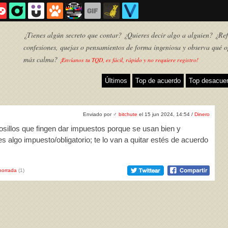
¿Tienes algún secreto que contar? ¿Quieres decir algo a alguien? ¿Refl
confesiones, quejas o pensamientos de forma ingeniosa y observa qué o
más calma?
¡Envíanos tu TQD, es fácil, rápido y no requiere registro!
Últimos
Top de acuerdo
Top desacue
Enviado por
♂
bitchute
el 15 jun 2024, 14:54 /
Dinero
osillos que fingen dar impuestos porque se usan bien y
s algo impuesto/obligatorio; te lo van a quitar estés de acuerdo
horrada
(1)
TQD