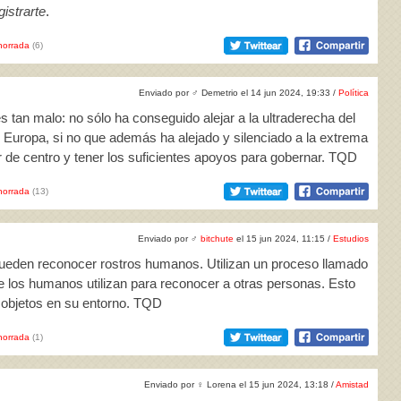
istrarte
.
horrada
(6)
Enviado por
♂
Demetrio el 14 jun 2024, 19:33 /
Política
 tan malo: no sólo ha conseguido alejar a la ultraderecha del
e Europa, si no que además ha alejado y silenciado a la extrema
 de centro y tener los suficientes apoyos para gobernar. TQD
horrada
(13)
Enviado por
♂
bitchute
el 15 jun 2024, 11:15 /
Estudios
 pueden reconocer rostros humanos. Utilizan un proceso llamado
ue los humanos utilizan para reconocer a otras personas. Esto
es objetos en su entorno. TQD
horrada
(1)
Enviado por
♀
Lorena el 15 jun 2024, 13:18 /
Amistad