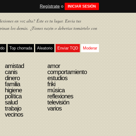
Regístrate
o
INICIAR SESIÓN
exiones en voz alta? Éste es tu lugar. Envía tus
pinan los demás. ¿Tienes razón o deberías tomártelo con
rdo
Top chorrada
Aleatorio
Enviar TQD
Moderar
amistad
amor
canis
comportamiento
dinero
estudios
familia
friki
higiene
música
política
reflexiones
salud
televisión
trabajo
varios
vecinos