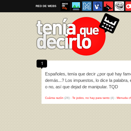
RED DE WEBS
1
Por favor, respeta las
reglas al enviar un TQD
Españoles, tenía que decir ¿por qué hay fam
demás...? Los impuestos, lo dice la palabra, e
o no, así que dejad de manipular. TQD
Cuánta razón
(26)
-
Te jodes, no hay para tanto
(4)
-
Menuda c