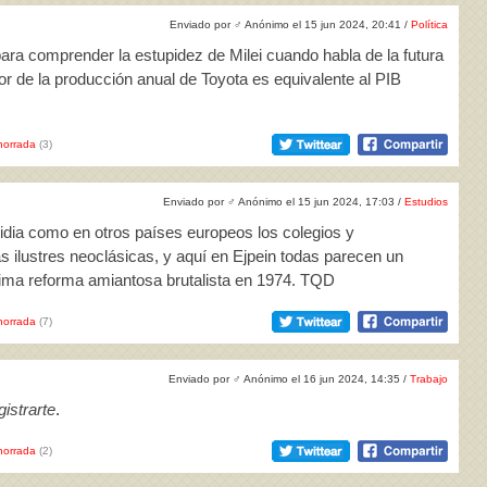
Enviado por
♂
Anónimo el 15 jun 2024, 20:41 /
Política
para comprender la estupidez de Milei cuando habla de la futura
or de la producción anual de Toyota es equivalente al PIB
horrada
(3)
Enviado por
♂
Anónimo el 15 jun 2024, 17:03 /
Estudios
dia como en otros países europeos los colegios y
ilustres neoclásicas, y aquí en Ejpein todas parecen un
ima reforma amiantosa brutalista en 1974. TQD
horrada
(7)
Enviado por
♂
Anónimo el 16 jun 2024, 14:35 /
Trabajo
istrarte
.
horrada
(2)