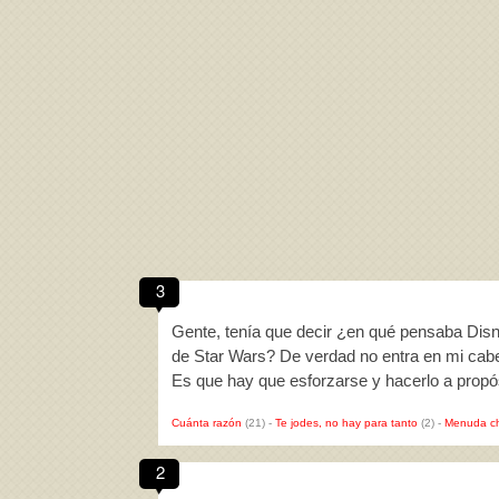
3
Gente, tenía que decir ¿en qué pensaba Disn
de Star Wars? De verdad no entra en mi cabe
Es que hay que esforzarse y hacerlo a propó
Cuánta razón
(21)
-
Te jodes, no hay para tanto
(2)
-
Menuda c
2