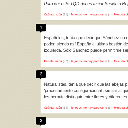
Para ver este TQD debes
Inciar Sesión
o
Reg
Cuánta razón
(21)
-
Te jodes, no hay para tanto
(4)
-
Menuda c
1
Españoles, tenía que decir que Sánchez no es
poder, siendo así España el último bastión d
izquierda. Sólo Sánchez puede permitirse ser
Cuánta razón
(27)
-
Te jodes, no hay para tanto
(8)
-
Menuda c
3
Naturalistas, tenía que decir que las abejas
'procesamiento configuracional', similar al q
les permite distinguir entre flores y diferent
Cuánta razón
(14)
-
Te jodes, no hay para tanto
(1)
-
Menuda c
3