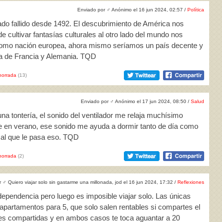
Enviado por
♂
Anónimo el 16 jun 2024, 02:57 /
Política
ado fallido desde 1492. El descubrimiento de América nos
e cultivar fantasías culturales al otro lado del mundo nos
como nación europea, ahora mismo seríamos un país decente y
ria de Francia y Alemania. TQD
horrada
(13)
Enviado por
♂
Anónimo el 17 jun 2024, 08:50 /
Salud
na tontería, el sonido del ventilador me relaja muchísimo
e en verano, ese sonido me ayuda a dormir tanto de día como
 al que le pasa eso. TQD
horrada
(2)
r
♂
Quiero viajar solo sin gastarme una millonada, jod el 16 jun 2024, 17:32 /
Reflexiones
dependencia pero luego es imposible viajar solo. Las únicas
 apartamentos para 5, que solo salen rentables si compartes el
ones compartidas y en ambos casos te toca aguantar a 20