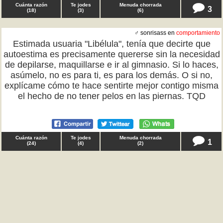
Cuánta razón
Te jodes
Menuda chorrada
3
(
18
)
(
3
)
(
6
)
♂ sonrisass en
comportamiento
Estimada usuaria "Libélula", tenía que decirte que
autoestima es precisamente quererse sin la necesidad
de depilarse, maquillarse e ir al gimnasio. Si lo haces,
asúmelo, no es para ti, es para los demás. O si no,
explícame cómo te hace sentirte mejor contigo misma
el hecho de no tener pelos en las piernas. TQD
Cuánta razón
Te jodes
Menuda chorrada
1
(
24
)
(
4
)
(
2
)