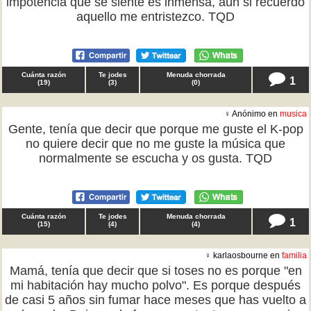
impotencia que se siente es inmensa, aún si recuerdo
aquello me entristezco. TQD
Cuánta razón
Te jodes
Menuda chorrada
1
(
19
)
(
3
)
(
0
)
♀ Anónimo en
musica
Gente, tenía que decir que porque me guste el K-pop
no quiere decir que no me guste la música que
normalmente se escucha y os gusta. TQD
Cuánta razón
Te jodes
Menuda chorrada
1
(
15
)
(
4
)
(
4
)
♀ karlaosbourne en
familia
Mamá, tenía que decir que si toses no es porque "en
mi habitación hay mucho polvo". Es porque después
de casi 5 años sin fumar hace meses que has vuelto a