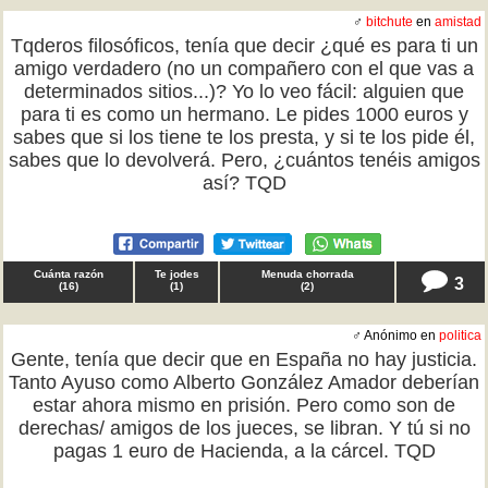
♂
bitchute
en
amistad
Tqderos filosóficos, tenía que decir ¿qué es para ti un
amigo verdadero (no un compañero con el que vas a
determinados sitios...)? Yo lo veo fácil: alguien que
para ti es como un hermano. Le pides 1000 euros y
sabes que si los tiene te los presta, y si te los pide él,
sabes que lo devolverá. Pero, ¿cuántos tenéis amigos
así? TQD
Cuánta razón
Te jodes
Menuda chorrada
3
(
16
)
(
1
)
(
2
)
♂ Anónimo en
politica
Gente, tenía que decir que en España no hay justicia.
Tanto Ayuso como Alberto González Amador deberían
estar ahora mismo en prisión. Pero como son de
derechas/ amigos de los jueces, se libran. Y tú si no
pagas 1 euro de Hacienda, a la cárcel. TQD