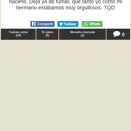
hacerlo. Deja ya de fumar, que tanto yo como mi
hermano estábamos muy orgullosos. TQD
Cuánta razón
Te jodes
Menuda chorrada
0
(
19
)
(
3
)
(
1
)