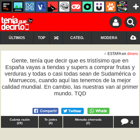
ÚLTIMOS
TOP
CATEG.
MODERA
♂ ESTAFA en
dinero
Gente, tenía que decir que es tristísimo que en
España vayas a tiendas y supers a comprar frutas y
verduras y todas o casi todas sean de Sudamérica o
Marruecos, cuando aquí las tenemos de la mejor
calidad mundial. En cambio, las nuestras van al primer
mundo. TQD
Cuánta razón
Te jodes
Menuda chorrada
4
(
28
)
(
4
)
(
2
)