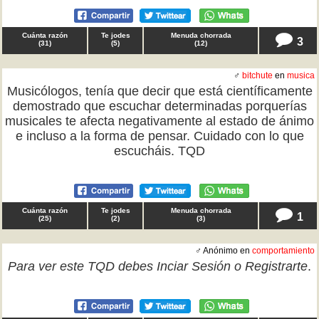
Cuánta razón
Te jodes
Menuda chorrada
3
(
31
)
(
5
)
(
12
)
♂
bitchute
en
musica
Musicólogos, tenía que decir que está científicamente
demostrado que escuchar determinadas porquerías
musicales te afecta negativamente al estado de ánimo
e incluso a la forma de pensar. Cuidado con lo que
escucháis. TQD
Cuánta razón
Te jodes
Menuda chorrada
1
(
25
)
(
2
)
(
3
)
♂ Anónimo en
comportamiento
Para ver este TQD debes
Inciar Sesión
o
Registrarte
.