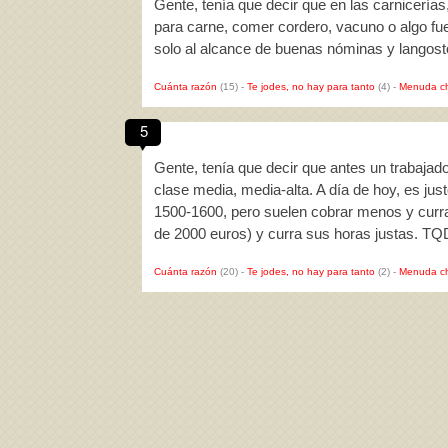
Gente, tenía que decir que en las carnicerías
para carne, comer cordero, vacuno o algo fue
solo al alcance de buenas nóminas y langos
Cuánta razón
(15)
-
Te jodes, no hay para tanto
(4)
-
Menuda c
5
Gente, tenía que decir que antes un trabajado
clase media, media-alta. A día de hoy, es just
1500-1600, pero suelen cobrar menos y currar
de 2000 euros) y curra sus horas justas. TQ
Cuánta razón
(20)
-
Te jodes, no hay para tanto
(2)
-
Menuda c