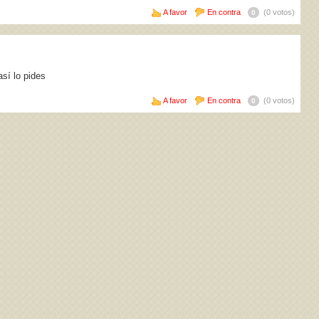
A favor
En contra
(0 votos)
0
así lo pides
A favor
En contra
(0 votos)
0