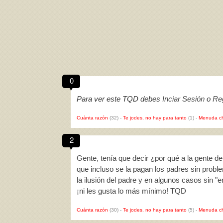
0
Para ver este TQD debes
Inciar Sesión
o
Reg
Cuánta razón
(32)
-
Te jodes, no hay para tanto
(1)
-
Menuda c
2
Gente, tenía que decir ¿por qué a la gente d
que incluso se la pagan los padres sin prob
la ilusión del padre y en algunos casos sin "
¡ni les gusta lo más mínimo! TQD
Cuánta razón
(30)
-
Te jodes, no hay para tanto
(5)
-
Menuda c