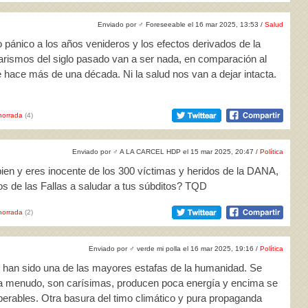
Enviado por
♂
Foreseeable el 16 mar 2025, 13:53 /
Salud
o pánico a los años venideros y los efectos derivados de la
arismos del siglo pasado van a ser nada, en comparación al
hace más de una década. Ni la salud nos van a dejar intacta.
horrada
(4)
Enviado por
♂
A LA CARCEL HDP el 15 mar 2025, 20:47 /
Política
bien y eres inocente de los 300 víctimas y heridos de la DANA,
s de las Fallas a saludar a tus súbditos? TQD
horrada
(2)
Enviado por
♂
verde mi polla el 16 mar 2025, 19:16 /
Política
es han sido una de las mayores estafas de la humanidad. Se
a menudo, son carísimas, producen poca energía y encima se
perables. Otra basura del timo climático y pura propaganda