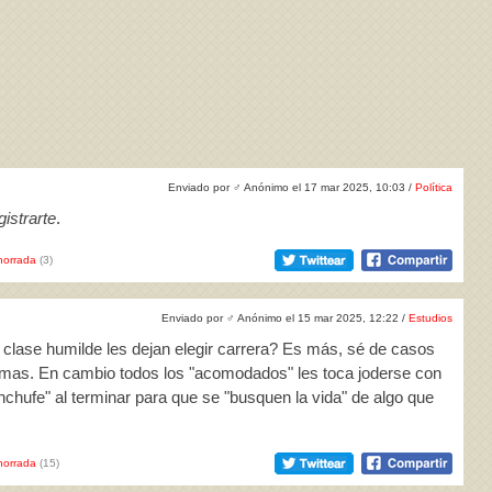
Enviado por
♂
Anónimo el 17 mar 2025, 10:03 /
Política
istrarte
.
horrada
(3)
Enviado por
♂
Anónimo el 15 mar 2025, 12:22 /
Estudios
e clase humilde les dejan elegir carrera? Es más, sé de casos
lemas. En cambio todos los "acomodados" les toca joderse con
enchufe" al terminar para que se "busquen la vida" de algo que
horrada
(15)