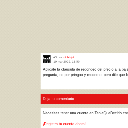
#3 por
michizipi
19 mar 2025, 13:50
Aplicale la cláusula de redondeo del precio a la baj
pregunta, es por pringao y moderno, pero dile que l
Deja tu comentario
Necesitas tener una cuenta en TeniaQueDecirlo.co
¡Registra tu cuenta ahora!