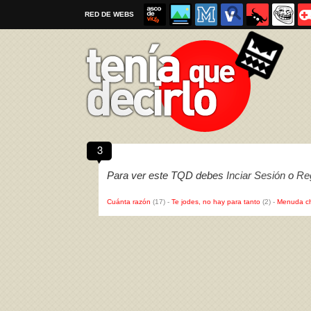
RED DE WEBS
3
Por favor, respeta las
reglas al enviar un TQD
Para ver este TQD debes
Inciar Sesión
o
Reg
Cuánta razón
(17)
-
Te jodes, no hay para tanto
(2)
-
Menuda c