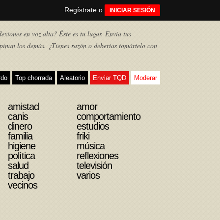
Regístrate
o
INICIAR SESIÓN
exiones en voz alta? Éste es tu lugar. Envía tus
pinan los demás. ¿Tienes razón o deberías tomártelo con
rdo
Top chorrada
Aleatorio
Enviar TQD
Moderar
amistad
amor
canis
comportamiento
dinero
estudios
familia
friki
higiene
música
política
reflexiones
salud
televisión
trabajo
varios
vecinos