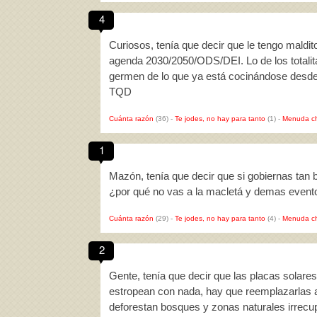
4
Curiosos, tenía que decir que le tengo maldit
agenda 2030/2050/ODS/DEI. Lo de los totalit
germen de lo que ya está cocinándose desde 
TQD
Cuánta razón
(36)
-
Te jodes, no hay para tanto
(1)
-
Menuda c
1
Mazón, tenía que decir que si gobiernas tan 
¿por qué no vas a la macletá y demas evento
Cuánta razón
(29)
-
Te jodes, no hay para tanto
(4)
-
Menuda c
2
Gente, tenía que decir que las placas solar
estropean con nada, hay que reemplazarlas 
deforestan bosques y zonas naturales irrecu