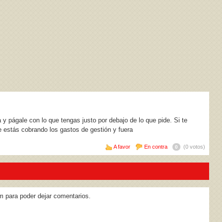
a y págale con lo que tengas justo por debajo de lo que pide. Si te
e estás cobrando los gastos de gestión y fuera
A favor
En contra
(0 votos)
0
m para poder dejar comentarios.