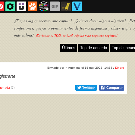
¿Tienes algún secreto que contar? ¿Quieres decir algo a alguien? ¿Refl
confesiones, quejas o pensamientos de forma ingeniosa y observa qué o
más calma?
¡Envíanos tu TQD, es fácil, rápido y no requiere registro!
Últimos
Top de acuerdo
Top desacue
Enviado por
♂
Anónimo el 15 mar 2025, 14:58 /
Dinero
istrarte
.
horrada
(6)
TQD