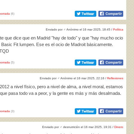
horrada
(6)
Enviado por
♂
Anónimo el 16 mar 2025, 18:45 /
Política
nte que dice que en Madrid "hay de todo" y que "hay mucho ocio
y Basic Fit lumpen. Ese es el ocio de Madroit básicamente.
. TQD
horrada
(5)
Enviado por
♂
Anónimo el 16 mar 2025, 22:16 /
Reflexiones
12 a nivel físico, pero a nivel de alma, a nivel moral, estamos
o que pasa todo va a peor, y la gente es más y más desalmada.
horrada
(3)
Enviado por
♂
desnutrición el 16 mar 2025, 19:31 /
Dinero