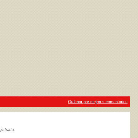
ivacidad
y la
Política de cookies
Ordenar por mejores comentarios
istrarte
.