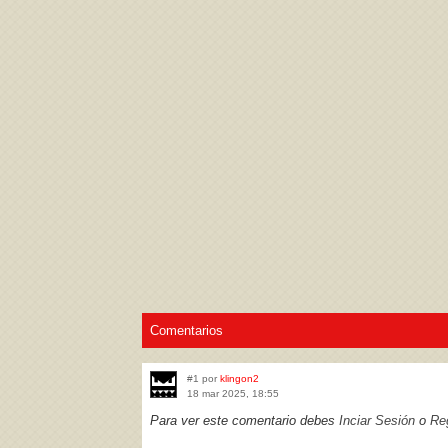
Acepto los
Términos de uso
,
Política de pr
Comentarios
#1 por
klingon2
18 mar 2025, 18:55
Para ver este comentario debes
Inciar Sesión
o
Reg