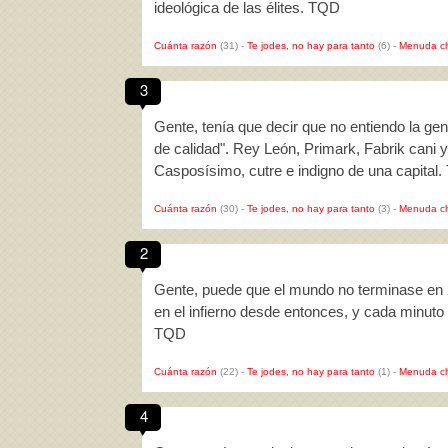
ideológica de las élites. TQD
Cuánta razón
(31)
-
Te jodes, no hay para tanto
(6)
-
Menuda c
3
Gente, tenía que decir que no entiendo la ge
de calidad". Rey León, Primark, Fabrik cani 
Casposísimo, cutre e indigno de una capital
Cuánta razón
(30)
-
Te jodes, no hay para tanto
(3)
-
Menuda c
2
Gente, puede que el mundo no terminase en 20
en el infierno desde entonces, y cada minut
TQD
Cuánta razón
(22)
-
Te jodes, no hay para tanto
(1)
-
Menuda c
4