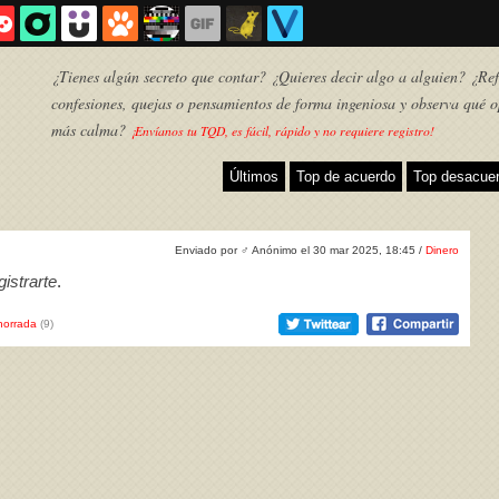
¿Tienes algún secreto que contar? ¿Quieres decir algo a alguien? ¿Refl
confesiones, quejas o pensamientos de forma ingeniosa y observa qué o
más calma?
¡Envíanos tu TQD, es fácil, rápido y no requiere registro!
Últimos
Top de acuerdo
Top desacue
Enviado por
♂
Anónimo el 30 mar 2025, 18:45 /
Dinero
istrarte
.
horrada
(9)
TQD