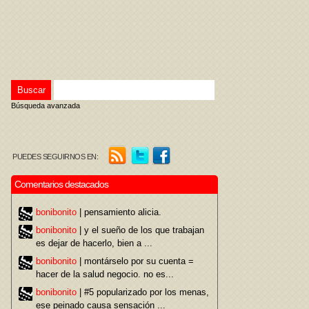
Búsqueda avanzada
PUEDES SEGUIRNOS EN:
Comentarios destacados
bonibonito
| pensamiento alicia.
bonibonito
| y el sueño de los que trabajan
es dejar de hacerlo, bien a ...
bonibonito
| montárselo por su cuenta =
hacer de la salud negocio. no es...
bonibonito
| #5 popularizado por los menas,
ese peinado causa sensación ...