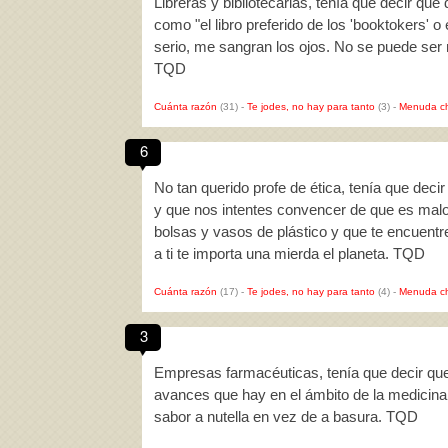
Libreras y bibliotecarias, tenía que decir qu
como "el libro preferido de los 'booktokers'
serio, me sangran los ojos. No se puede s
TQD
Cuánta razón
(31)
-
Te jodes, no hay para tanto
(3)
-
Menuda c
6
No tan querido profe de ética, tenía que de
y que nos intentes convencer de que es malo 
bolsas y vasos de plástico y que te encuent
a ti te importa una mierda el planeta. TQD
Cuánta razón
(17)
-
Te jodes, no hay para tanto
(4)
-
Menuda c
3
Empresas farmacéuticas, tenía que decir qu
avances que hay en el ámbito de la medicin
sabor a nutella en vez de a basura. TQD