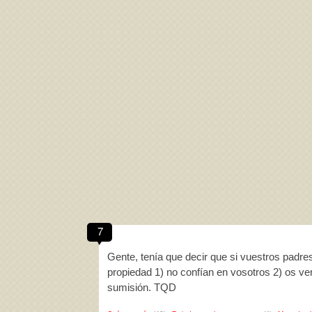
7
Gente, tenía que decir que si vuestros padre
propiedad 1) no confían en vosotros 2) os ve
sumisión. TQD