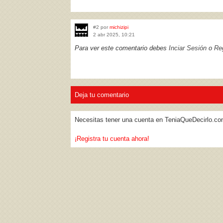
#2 por
michizipi
2 abr 2025, 10:21
Para ver este comentario debes
Inciar Sesión
o
Reg
Deja tu comentario
Necesitas tener una cuenta en TeniaQueDecirlo.co
¡Registra tu cuenta ahora!