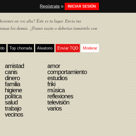
Regístrate
o
INICIAR SESIÓN
exiones en voz alta? Éste es tu lugar. Envía tus
pinan los demás. ¿Tienes razón o deberías tomártelo con
rdo
Top chorrada
Aleatorio
Enviar TQD
Moderar
amistad
amor
canis
comportamiento
dinero
estudios
familia
friki
higiene
música
política
reflexiones
salud
televisión
trabajo
varios
vecinos