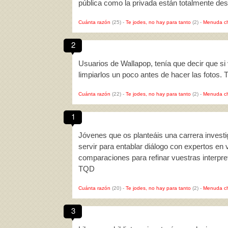
pública como la privada están totalmente de
Cuánta razón
(25)
-
Te jodes, no hay para tanto
(2)
-
Menuda c
2
Usuarios de Wallapop, tenía que decir que si
limpiarlos un poco antes de hacer las fotos.
Cuánta razón
(22)
-
Te jodes, no hay para tanto
(2)
-
Menuda c
1
Jóvenes que os planteáis una carrera investi
servir para entablar diálogo con expertos en
comparaciones para refinar vuestras interpret
TQD
Cuánta razón
(20)
-
Te jodes, no hay para tanto
(2)
-
Menuda c
3