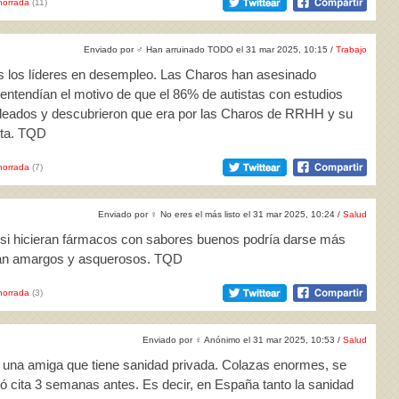
horrada
(11)
Enviado por
♂
Han arruinado TODO el 31 mar 2025, 10:15 /
Trabajo
os los líderes en desempleo. Las Charos han asesinado
entendían el motivo de que el 86% de autistas con estudios
pleados y descubrieron que era por las Charos de RRHH y su
ista. TQD
horrada
(7)
Enviado por
♀
No eres el más listo el 31 mar 2025, 10:24 /
Salud
e si hicieran fármacos con sabores buenos podría darse más
sean amargos y asquerosos. TQD
horrada
(3)
Enviado por
♀
Anónimo el 31 mar 2025, 10:53 /
Salud
 una amiga que tiene sanidad privada. Colazas enormes, se
ió cita 3 semanas antes. Es decir, en España tanto la sanidad