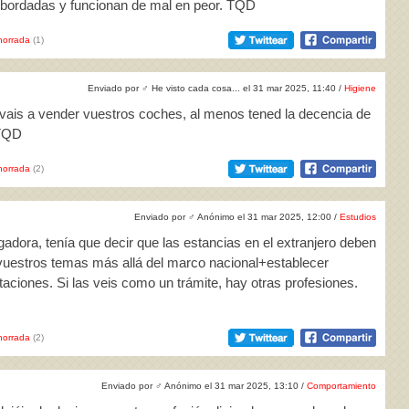
sbordadas y funcionan de mal en peor. TQD
horrada
(1)
Enviado por
♂
He visto cada cosa... el 31 mar 2025, 11:40 /
Higiene
 vais a vender vuestros coches, al menos tened la decencia de
 TQD
horrada
(2)
Enviado por
♂
Anónimo el 31 mar 2025, 12:00 /
Estudios
gadora, tenía que decir que las estancias en el extranjero deben
 vuestros temas más allá del marco nacional+establecer
aciones. Si las veis como un trámite, hay otras profesiones.
horrada
(2)
Enviado por
♂
Anónimo el 31 mar 2025, 13:10 /
Comportamiento