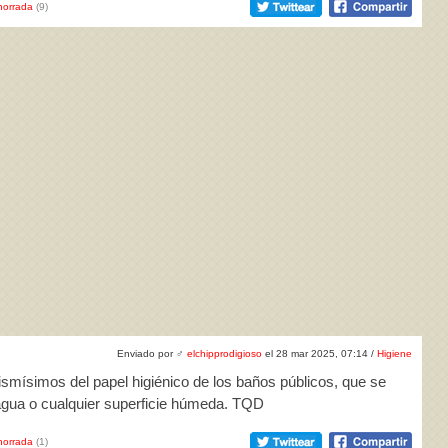
horrada
(9)
Enviado por
♂
elchipprodigioso
el 28 mar 2025, 07:14 /
Higiene
ismísimos del papel higiénico de los baños públicos, que se
 agua o cualquier superficie húmeda. TQD
horrada
(1)