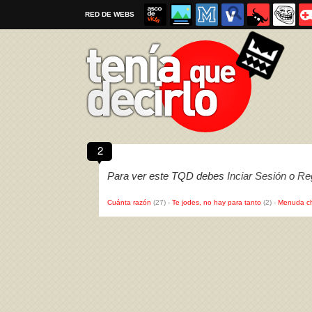
RED DE WEBS
2
Por favor, respeta las
reglas al enviar un TQD
Para ver este TQD debes
Inciar Sesión
o
Reg
Cuánta razón
(27)
-
Te jodes, no hay para tanto
(2)
-
Menuda c