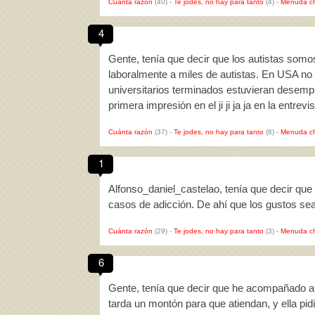
Cuánta razón
(40)
-
Te jodes, no hay para tanto
(4)
-
Menuda c
4
Gente, tenía que decir que los autistas som
laboralmente a miles de autistas. En USA no 
universitarios terminados estuvieran desem
primera impresión en el ji ji ja ja en la entrev
Cuánta razón
(37)
-
Te jodes, no hay para tanto
(8)
-
Menuda c
1
Alfonso_daniel_castelao, tenía que decir qu
casos de adicción. De ahí que los gustos 
Cuánta razón
(29)
-
Te jodes, no hay para tanto
(3)
-
Menuda c
6
Gente, tenía que decir que he acompañado a
tarda un montón para que atiendan, y ella pid