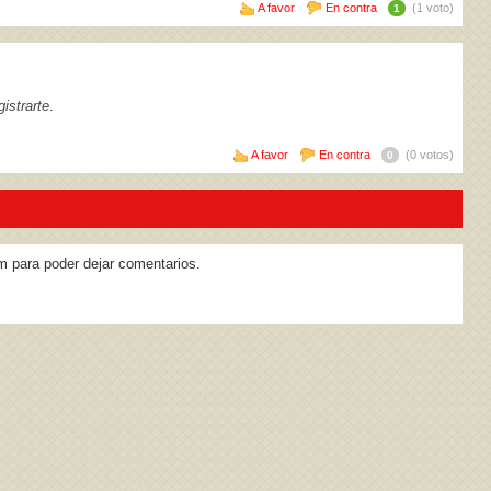
A favor
En contra
(1 voto)
1
istrarte
.
A favor
En contra
(0 votos)
0
m para poder dejar comentarios.