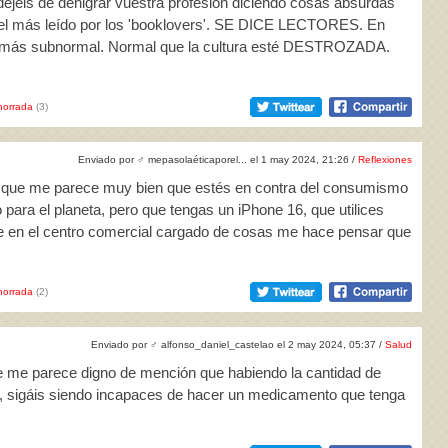
e dejéis de denigrar vuestra profesión diciendo cosas absurdas
 o el más leído por los 'booklovers'. SE DICE LECTORES. En
er más subnormal. Normal que la cultura esté DESTROZADA.
horrada
(3)
Enviado por
♂
mepasolaéticaporel... el 1 may 2024, 21:26 /
Reflexiones
cir que me parece muy bien que estés en contra del consumismo
para el planeta, pero que tengas un iPhone 16, que utilices
re en el centro comercial cargado de cosas me hace pensar que
horrada
(2)
Enviado por
♂
alfonso_daniel_castelao el 2 may 2024, 05:37 /
Salud
e me parece digno de mención que habiendo la cantidad de
a, sigáis siendo incapaces de hacer un medicamento que tenga