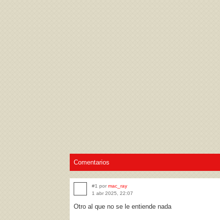
Acepto los
Términos de uso
,
Política de pr
Comentarios
#1 por
mac_ray
1 abr 2025, 22:07
Otro al que no se le entiende nada