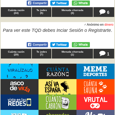
Cuánta razón
Te jodes
Menuda chorrada
6
(
24
)
(
5
)
(
3
)
♂ Anónimo en
dinero
Para ver este TQD debes
Inciar Sesión
o
Registrarte
.
Cuánta razón
Te jodes
Menuda chorrada
1
(
29
)
(
7
)
(
1
)