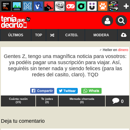
ÚLTIMOS
TOP
CATEG.
MODERA
♂ Heller en
dinero
Gentes Z, tengo una magnífica noticia para vosotros:
ya podéis pagar una suscripción para viajar. Así,
seguiréis sin tener nada y siendo felices (para las
redes del casito, claro). TQD
Cuánta razón
Te jodes
Menuda chorrada
0
(
15
)
(
3
)
(
3
)
Deja tu comentario