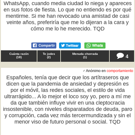
WhatsApp, cuando media ciudad lo niega y apareces
en sus fotos de fiesta. Lo que no entiendo es por qué
mentirme. Si me han revocado una amistad de casi
veinte años, preferiría que me lo dijeran a la cara y
cómo me lo he merecido. TQD
Cuánta razón
Te jodes
Menuda chorrada
4
(
18
)
(
2
)
(
1
)
♂ Anónimo en
comportamiento
Españoles, tenía que decir que los artítraseros que
dicen que la pandemia de ansiedad y depresión es
por el móvil, las redes sociales, el estilo de vida
ultrarrápido... A lo mejor el loco soy yo, pero a mí me
da que también influye vivir en una cleptocracia
insostenible, con niveles disparatados de deuda, paro
y corrupción, cada vez más tercermundizada y sin el
menor viso de futuro personal o social. TQD