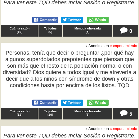
Para ver este TQD debes
Inciar Sesión
o
Registrarte
.
Cuánta razón
Te jodes
Menuda chorrada
0
(
19
)
(
6
)
(
5
)
♀ Anonimo en
comportamiento
Personas, tenía que decir o preguntar ¿por qué hay
algunos superdotados prepotentes que piensan que
son más que el resto de la población normal o con
diversidad? Dios quiere a todos igual y me atrevería a
decir que a los niños con síndrome de down y otras
condiciones hasta por encima de los listos. TQD
Cuánta razón
Te jodes
Menuda chorrada
5
(
12
)
(
10
)
(
5
)
♂ Anónimo en
comportamiento
Para ver este TQD debes
Inciar Sesión
o
Registrarte
.