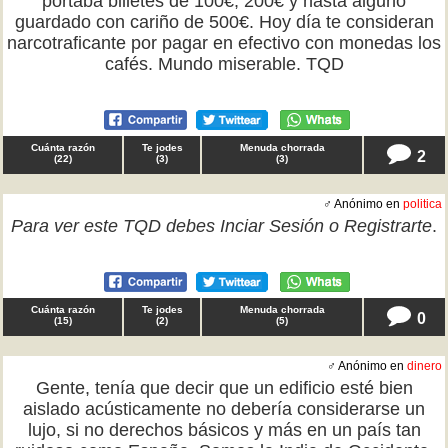
portaba billetes de 100€, 200€ y hasta alguno
guardado con cariño de 500€. Hoy día te consideran
narcotraficante por pagar en efectivo con monedas los
cafés. Mundo miserable. TQD
Cuánta razón
Te jodes
Menuda chorrada
2
(
22
)
(
3
)
(
3
)
♂ Anónimo en
politica
Para ver este TQD debes
Inciar Sesión
o
Registrarte
.
Cuánta razón
Te jodes
Menuda chorrada
0
(
15
)
(
2
)
(
5
)
♂ Anónimo en
dinero
Gente, tenía que decir que un edificio esté bien
aislado acústicamente no debería considerarse un
lujo, si no derechos básicos y más en un país tan