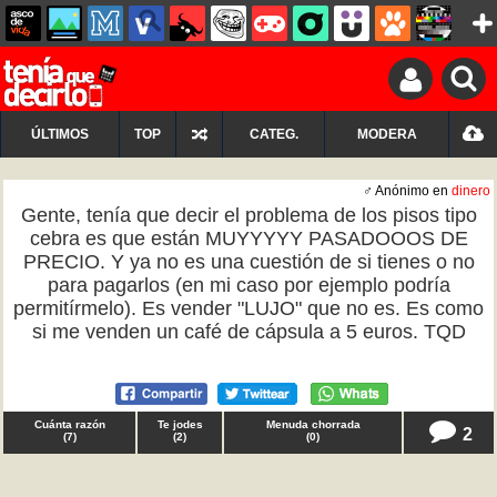
ÚLTIMOS
TOP
CATEG.
MODERA
♂ Anónimo en
dinero
Gente, tenía que decir el problema de los pisos tipo
cebra es que están MUYYYYY PASADOOOS DE
PRECIO. Y ya no es una cuestión de si tienes o no
para pagarlos (en mi caso por ejemplo podría
permitírmelo). Es vender "LUJO" que no es. Es como
si me venden un café de cápsula a 5 euros. TQD
Cuánta razón
Te jodes
Menuda chorrada
2
(
7
)
(
2
)
(
0
)