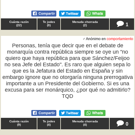
Cuánta razón
Te jodes
Menuda chorrada
1
(
22
)
(
0
)
(
2
)
♂ Anónimo en
comportamiento
Personas, tenía que decir que en el debate de
monarquía contra república siempre se oye un "no
quiero que haya república para que Sánchez/Feijoo
no sea Jefe del Estado". Es raro que alguien sepa lo
que es la Jefatura del Estado en España y sin
embargo ignore que no otorgaría ninguna prerrogativa
importante a un Presidente del Gobierno. Si es una
excusa para ser monárquico, ¿por qué no admitirlo?
TQD
Cuánta razón
Te jodes
Menuda chorrada
0
(
9
)
(
4
)
(
4
)