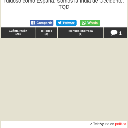
ruidoso como España. Somos la India de Occidente.
TQD
Cuánta razón
Te jodes
Menuda chorrada
1
(
28
)
(
3
)
(
1
)
♂ TeleAyuso en
politica