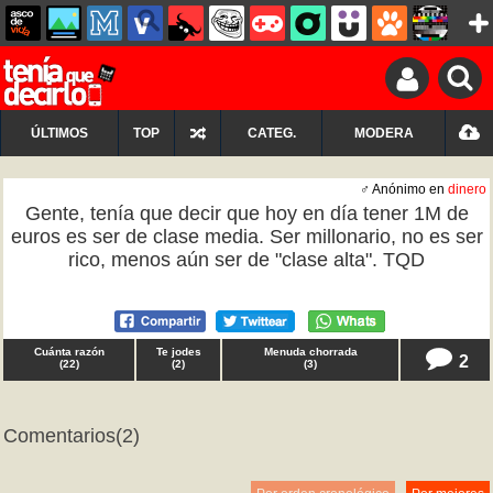
ÚLTIMOS
TOP
CATEG.
MODERA
♂ Anónimo en
dinero
Gente, tenía que decir que hoy en día tener 1M de
euros es ser de clase media. Ser millonario, no es ser
rico, menos aún ser de "clase alta". TQD
Cuánta razón
Te jodes
Menuda chorrada
2
(
22
)
(
2
)
(
3
)
Comentarios
(2)