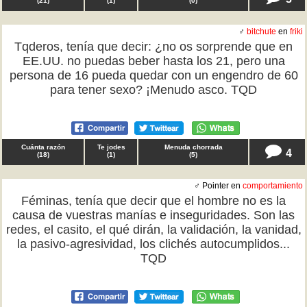
(
21
)
(
1
)
(
0
)
♂
bitchute
en
friki
Tqderos, tenía que decir: ¿no os sorprende que en
EE.UU. no puedas beber hasta los 21, pero una
persona de 16 pueda quedar con un engendro de 60
para tener sexo? ¡Menudo asco. TQD
Cuánta razón
Te jodes
Menuda chorrada
4
(
18
)
(
1
)
(
5
)
♂ Pointer en
comportamiento
Féminas, tenía que decir que el hombre no es la
causa de vuestras manías e inseguridades. Son las
redes, el casito, el qué dirán, la validación, la vanidad,
la pasivo-agresividad, los clichés autocumplidos...
TQD