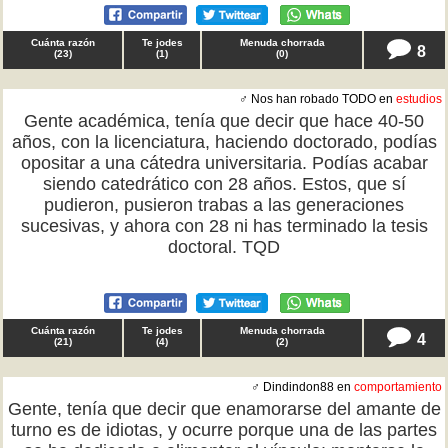
Cuánta razón
Te jodes
Menuda chorrada
8
(
23
)
(
1
)
(
0
)
♂ Nos han robado TODO en
estudios
Gente académica, tenía que decir que hace 40-50
años, con la licenciatura, haciendo doctorado, podías
opositar a una cátedra universitaria. Podías acabar
siendo catedrático con 28 años. Estos, que sí
pudieron, pusieron trabas a las generaciones
sucesivas, y ahora con 28 ni has terminado la tesis
doctoral. TQD
Cuánta razón
Te jodes
Menuda chorrada
4
(
21
)
(
4
)
(
2
)
♂ Dindindon88 en
comportamiento
Gente, tenía que decir que enamorarse del amante de
turno es de idiotas, y ocurre porque una de las partes