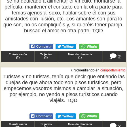
se ha dedicado a alimentar el vínculo: montarse la
película, mantener el contacto con la otra parte para
temas ajenos al sexo, hablar sobre él con sus
amistades con ilusión, etc. Los amantes son para lo
que son, no os compliquéis y, si queréis tener pareja,
buscad el amor en otra parte. TQD
Cuánta razón
Te jodes
Menuda chorrada
2
(
7
)
(
2
)
(
1
)
♀ Noloentiendo en
comportamiento
Turistas y no turistas, tenía que decir que entiendo las
quejas de que ahora todo son pisos turísticos, pero
empecemos vosotros mismos a cambiar la situación,
por ejemplo, no yendo a pisos turísticos cuando
viajéis. TQD
Cuánta razón
Te jodes
Menuda chorrada
3