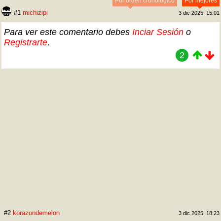
Por orden cronológico
Por mejores
#1
michizipi
3 dic 2025, 15:01
Para ver este comentario debes
Inciar Sesión
o
Registrarte
.
2
#2
korazondemelon
3 dic 2025, 18:23