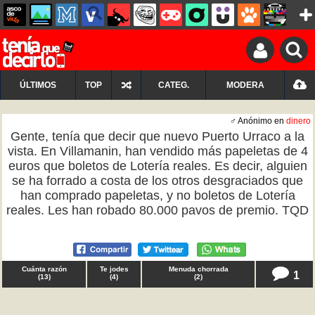
ÚLTIMOS
TOP
CATEG.
MODERA
♂ Anónimo en
dinero
Gente, tenía que decir que nuevo Puerto Urraco a la
vista. En Villamanin, han vendido más papeletas de 4
euros que boletos de Lotería reales. Es decir, alguien
se ha forrado a costa de los otros desgraciados que
han comprado papeletas, y no boletos de Lotería
reales. Les han robado 80.000 pavos de premio. TQD
Cuánta razón
Te jodes
Menuda chorrada
1
(
13
)
(
4
)
(
2
)