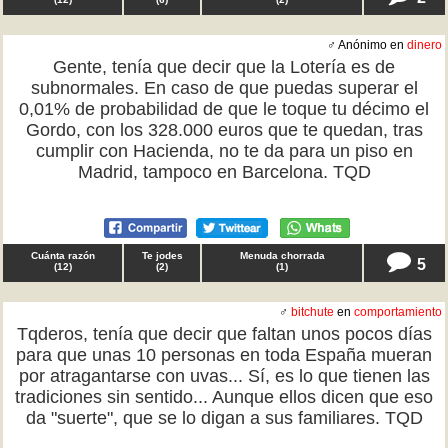
♂ Anónimo en
dinero
Gente, tenía que decir que la Lotería es de
subnormales. En caso de que puedas superar el
0,01% de probabilidad de que le toque tu décimo el
Gordo, con los 328.000 euros que te quedan, tras
cumplir con Hacienda, no te da para un piso en
Madrid, tampoco en Barcelona. TQD
Cuánta razón
Te jodes
Menuda chorrada
5
(
12
)
(
2
)
(
1
)
♂
bitchute
en
comportamiento
Tqderos, tenía que decir que faltan unos pocos días
para que unas 10 personas en toda España mueran
por atragantarse con uvas... Sí, es lo que tienen las
tradiciones sin sentido... Aunque ellos dicen que eso
da "suerte", que se lo digan a sus familiares. TQD