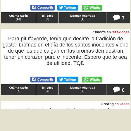
Cuánta razón
Te jodes
Menuda chorrada
7
(
13
)
(
2
)
(
4
)
♂ mastre en
reflexiones
Para pitufaverde, tenía que decirte la tradición de
gastar bromas en el día de los santos inocentes viene
de que los que caigan en las bromas demuestran
tener un corazón puro e inocente. Espero que te sea
de utilidad. TQD
Cuánta razón
Te jodes
Menuda chorrada
0
(
7
)
(
2
)
(
2
)
♀ sofing en
varios
Transeúntes, tenía que decir que el otro día me
contaron que los cristales de los escaparates están
hechos para escuchar perfectamente todo lo que se
dice desde dentro para poder saber lo qué se opina