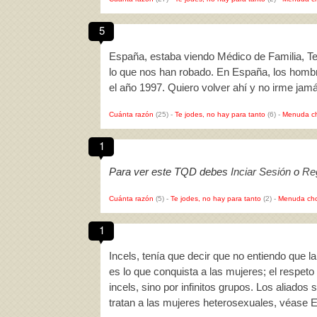
5
España, estaba viendo Médico de Familia, 
lo que nos han robado. En España, los hombr
el año 1997. Quiero volver ahí y no irme ja
Cuánta razón
(25)
-
Te jodes, no hay para tanto
(6)
-
Menuda c
1
Para ver este TQD debes
Inciar Sesión
o
Reg
Cuánta razón
(5)
-
Te jodes, no hay para tanto
(2)
-
Menuda cho
1
Incels, tenía que decir que no entiendo que l
es lo que conquista a las mujeres; el respeto 
incels, sino por infinitos grupos. Los aliado
tratan a las mujeres heterosexuales, véase 