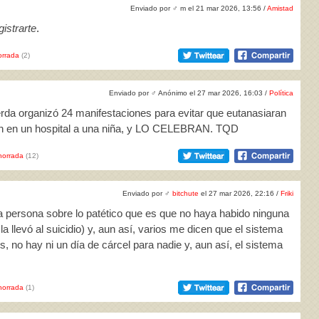
Enviado por
♂
m el 21 mar 2026, 13:56 /
Amistad
istrarte
.
rrada
(2)
Enviado por
♂
Anónimo el 27 mar 2026, 16:03 /
Política
erda organizó 24 manifestaciones para evitar que eutanasiaran
an en un hospital a una niña, y LO CELEBRAN. TQD
horrada
(12)
Enviado por
♂
bitchute
el 27 mar 2026, 22:16 /
Friki
a persona sobre lo patético que es que no haya habido ninguna
 llevó al suicidio) y, aun así, varios me dicen que el sistema
os, no hay ni un día de cárcel para nadie y, aun así, el sistema
horrada
(1)