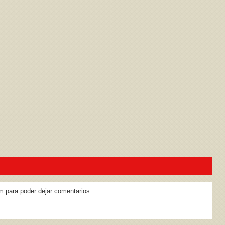
ivacidad
y la
Política de cookies
m para poder dejar comentarios.