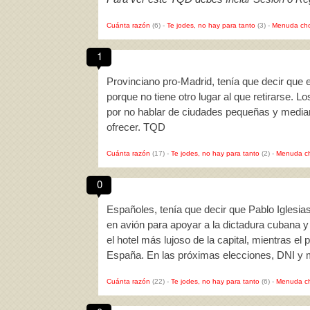
Cuánta razón
(6)
-
Te jodes, no hay para tanto
(3)
-
Menuda cho
1
Provinciano pro-Madrid, tenía que decir que e
porque no tiene otro lugar al que retirarse. L
por no hablar de ciudades pequeñas y median
ofrecer. TQD
Cuánta razón
(17)
-
Te jodes, no hay para tanto
(2)
-
Menuda c
0
Españoles, tenía que decir que Pablo Iglesias,
en avión para apoyar a la dictadura cubana
el hotel más lujoso de la capital, mientras el
España. En las próximas elecciones, DNI y
Cuánta razón
(22)
-
Te jodes, no hay para tanto
(6)
-
Menuda c