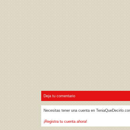
Acepto los
Términos de uso
,
Política de pr
Deja tu comentario
Necesitas tener una cuenta en TeniaQueDecirlo.co
¡Registra tu cuenta ahora!