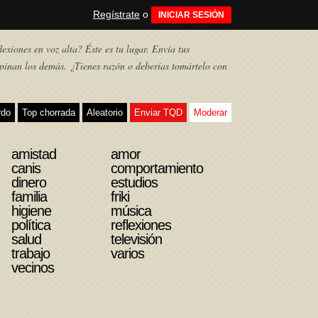
Regístrate
o
INICIAR SESIÓN
exiones en voz alta? Éste es tu lugar. Envía tus
pinan los demás. ¿Tienes razón o deberías tomártelo con
rdo
Top chorrada
Aleatorio
Enviar TQD
Moderar
amistad
amor
canis
comportamiento
dinero
estudios
familia
friki
higiene
música
política
reflexiones
salud
televisión
trabajo
varios
vecinos