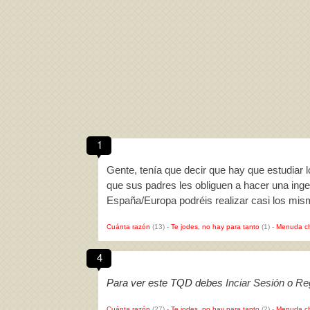
1
Gente, tenía que decir que hay que estudiar l
que sus padres les obliguen a hacer una inge
España/Europa podréis realizar casi los mi
Cuánta razón
(13)
-
Te jodes, no hay para tanto
(1)
-
Menuda c
4
Para ver este TQD debes
Inciar Sesión
o
Reg
Cuánta razón
(27)
-
Te jodes, no hay para tanto
(2)
-
Menuda c