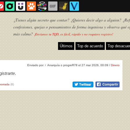
¿Tienes algún secreto que contar? ¿Quieres decir algo a alguien? ¿Refl
confesiones, quejas o pensamientos de forma ingeniosa y observa qué o
más calma?
¡Envíanos tu TQD, es fácil, rápido y no requiere registro!
Últimos
Top de acuerdo
Top desacue
Enviado por
♀
Anarquía o progreR78 el 27 mar 2026, 00:09 /
Dinero
istrarte
.
horrada
(6)
TQD