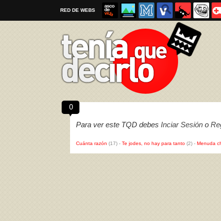
RED DE WEBS
0
Por favor, respeta las
reglas al enviar un TQD
Para ver este TQD debes
Inciar Sesión
o
Reg
Cuánta razón
(17)
-
Te jodes, no hay para tanto
(2)
-
Menuda c