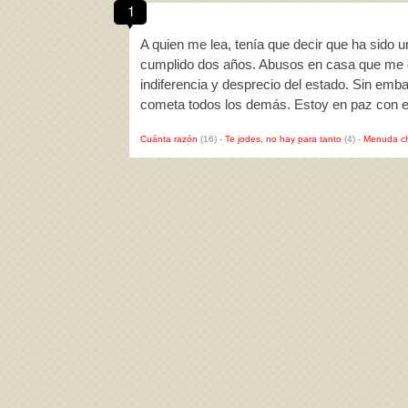
1
A quien me lea, tenía que decir que ha sido u
cumplido dos años. Abusos en casa que me de
indiferencia y desprecio del estado. Sin emb
cometa todos los demás. Estoy en paz con 
Cuánta razón
(16)
-
Te jodes, no hay para tanto
(4)
-
Menuda c