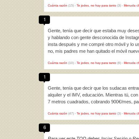
Cuánta razón
(15)
-
Te jodes, no hay para tanto
(3)
-
Menuda c
1
Gente, tenía que decir que estaba muy dese
y hablando con gente desconocida de Instag
insta después y me compré otro móvil y lo u
no, mis padres me han quitado el móvil nuev
Cuánta razón
(10)
-
Te jodes, no hay para tanto
(6)
-
Menuda c
1
Gente, tenía que decir que los sudacas entra
alquiler y el IMV, educación. Mientras tú, co
7 metros cuadrados, cobrando 900€/mes, pa
Cuánta razón
(47)
-
Te jodes, no hay para tanto
(3)
-
Menuda c
6
Para ver este TQD debes
Inciar Sesión
o
Reg