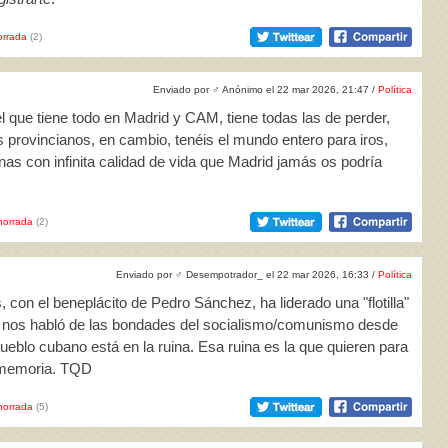
rrada
(2)
Enviado por
♂
Anónimo el 22 mar 2026, 21:47 /
Política
l que tiene todo en Madrid y CAM, tiene todas las de perder,
os provincianos, en cambio, tenéis el mundo entero para iros,
as con infinita calidad de vida que Madrid jamás os podría
horrada
(2)
Enviado por
♂
Desempotrador_ el 22 mar 2026, 16:33 /
Política
 con el beneplácito de Pedro Sánchez, ha liderado una "flotilla"
 y nos habló de las bondades del socialismo/comunismo desde
 pueblo cubano está en la ruina. Esa ruina es la que quieren para
 memoria. TQD
horrada
(5)