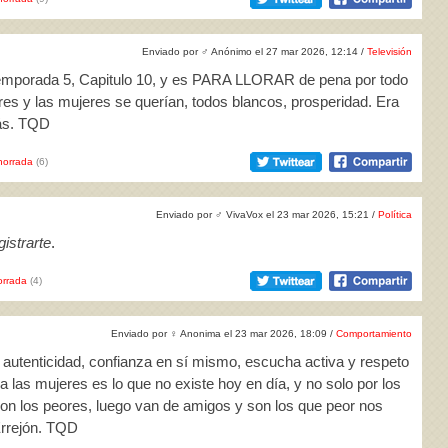
Enviado por
♂
Anónimo el 27 mar 2026, 12:14 /
Televisión
Temporada 5, Capitulo 10, y es PARA LLORAR de pena por todo
es y las mujeres se querían, todos blancos, prosperidad. Era
más. TQD
horrada
(6)
Enviado por
♂
VivaVox el 23 mar 2026, 15:21 /
Política
istrarte
.
rrada
(4)
Enviado por
♀
Anonima el 23 mar 2026, 18:09 /
Comportamiento
a autenticidad, confianza en sí mismo, escucha activa y respeto
a las mujeres es lo que no existe hoy en día, y no solo por los
s son los peores, luego van de amigos y son los que peor nos
Errejón. TQD