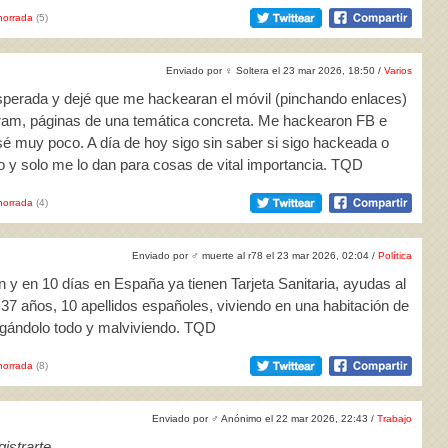
horrada
(5)
Enviado por
♀
Soltera el 23 mar 2026, 18:50 /
Varios
sperada y dejé que me hackearan el móvil (pinchando enlaces)
ram, páginas de una temática concreta. Me hackearon FB e
sé muy poco. A día de hoy sigo sin saber si sigo hackeada o
o y solo me lo dan para cosas de vital importancia. TQD
horrada
(4)
Enviado por
♂
muerte al r78 el 23 mar 2026, 02:04 /
Política
n y en 10 días en España ya tienen Tarjeta Sanitaria, ayudas al
n 37 años, 10 apellidos españoles, viviendo en una habitación de
gándolo todo y malviviendo. TQD
horrada
(8)
Enviado por
♂
Anónimo el 22 mar 2026, 22:43 /
Trabajo
istrarte
.