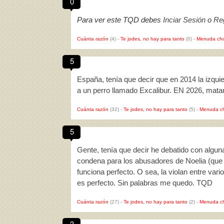
0
Para ver este TQD debes
Inciar Sesión
o
Reg
Cuánta razón
(4)
-
Te jodes, no hay para tanto
(0)
-
Menuda cho
5
España, tenía que decir que en 2014 la izqui
a un perro llamado Excalibur. EN 2026, mat
Cuánta razón
(32)
-
Te jodes, no hay para tanto
(5)
-
Menuda c
5
Gente, tenía que decir he debatido con algun
condena para los abusadores de Noelia (que la
funciona perfecto. O sea, la violan entre vari
es perfecto. Sin palabras me quedo. TQD
Cuánta razón
(27)
-
Te jodes, no hay para tanto
(2)
-
Menuda c
3