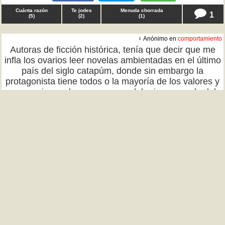
Cuánta razón
Te jodes
Menuda chorrada
1
(
5
)
(
2
)
(
1
)
♀ Anónimo en
comportamiento
Autoras de ficción histórica, tenía que decir que me
infla los ovarios leer novelas ambientadas en el último
país del siglo catapúm, donde sin embargo la
protagonista tiene todos o la mayoría de los valores y
percepciones de una persona del primer mundo del
siglo XXI. Para eso me leo una de viajes en el tiempo
y al menos ahí tiene coherencia narrativa. TQD
Cuánta razón
Te jodes
Menuda chorrada
0
(
25
)
(
3
)
(
1
)
♂ Anónimo en
politica
Hermanos fachapobres, tenía que decir que los
zurdos, borrachos como están en su suzeranía
extranjera y su paradójico clasismo, no superarán