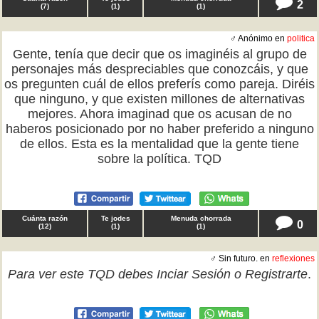
2
(
7
)
(
1
)
(
1
)
♂ Anónimo en
politica
Gente, tenía que decir que os imaginéis al grupo de
personajes más despreciables que conozcáis, y que
os pregunten cuál de ellos preferís como pareja. Diréis
que ninguno, y que existen millones de alternativas
mejores. Ahora imaginad que os acusan de no
haberos posicionado por no haber preferido a ninguno
de ellos. Esta es la mentalidad que la gente tiene
sobre la política. TQD
Cuánta razón
Te jodes
Menuda chorrada
0
(
12
)
(
1
)
(
1
)
♂ Sin futuro. en
reflexiones
Para ver este TQD debes
Inciar Sesión
o
Registrarte
.