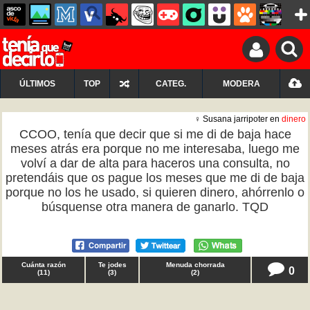
ÚLTIMOS
TOP
CATEG.
MODERA
♀ Susana jarripoter en
dinero
CCOO, tenía que decir que si me di de baja hace
meses atrás era porque no me interesaba, luego me
volví a dar de alta para haceros una consulta, no
pretendáis que os pague los meses que me di de baja
porque no los he usado, si quieren dinero, ahórrenlo o
búsquense otra manera de ganarlo. TQD
Cuánta razón
Te jodes
Menuda chorrada
0
(
11
)
(
3
)
(
2
)