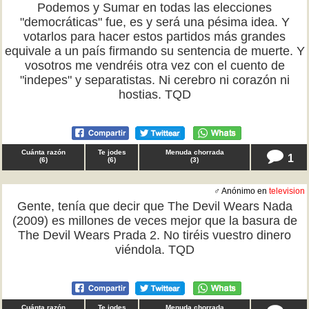
Podemos y Sumar en todas las elecciones
"democráticas" fue, es y será una pésima idea. Y
votarlos para hacer estos partidos más grandes
equivale a un país firmando su sentencia de muerte. Y
vosotros me vendréis otra vez con el cuento de
"indepes" y separatistas. Ni cerebro ni corazón ni
hostias. TQD
Cuánta razón
Te jodes
Menuda chorrada
1
(
6
)
(
6
)
(
3
)
♂ Anónimo en
television
Gente, tenía que decir que The Devil Wears Nada
(2009) es millones de veces mejor que la basura de
The Devil Wears Prada 2. No tiréis vuestro dinero
viéndola. TQD
Cuánta razón
Te jodes
Menuda chorrada