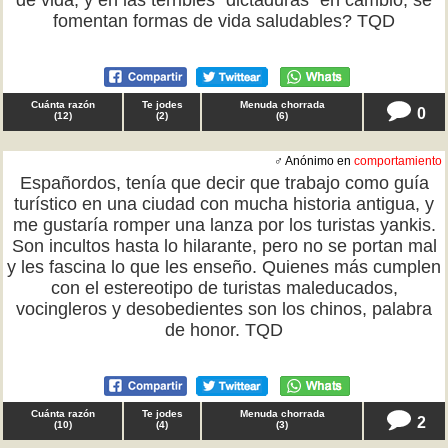
de vida, y en las terribles "dictaduras" en cambio, se
fomentan formas de vida saludables? TQD
Cuánta razón
Te jodes
Menuda chorrada
0
(
12
)
(
2
)
(
6
)
♂ Anónimo en
comportamiento
Españordos, tenía que decir que trabajo como guía
turístico en una ciudad con mucha historia antigua, y
me gustaría romper una lanza por los turistas yankis.
Son incultos hasta lo hilarante, pero no se portan mal
y les fascina lo que les enseño. Quienes más cumplen
con el estereotipo de turistas maleducados,
vocingleros y desobedientes son los chinos, palabra
de honor. TQD
Cuánta razón
Te jodes
Menuda chorrada
2
(
10
)
(
4
)
(
3
)