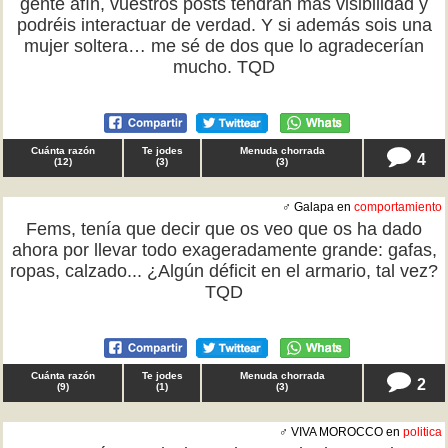
gente afín, vuestros posts tendrán más visibilidad y
podréis interactuar de verdad. Y si además sois una
mujer soltera… me sé de dos que lo agradecerían
mucho. TQD
Cuánta razón
Te jodes
Menuda chorrada
4
(
12
)
(
3
)
(
3
)
♂ Galapa en
comportamiento
Fems, tenía que decir que os veo que os ha dado
ahora por llevar todo exageradamente grande: gafas,
ropas, calzado... ¿Algún déficit en el armario, tal vez?
TQD
Cuánta razón
Te jodes
Menuda chorrada
2
(
9
)
(
1
)
(
3
)
♂ VIVA MOROCCO en
politica