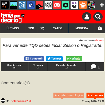
ÚLTIMOS
TOP
CATEG.
MODERA
♂ Anónimo en
dinero
Para ver este TQD debes
Inciar Sesión
o
Registrarte
.
Cuánta razón
Te jodes
Menuda chorrada
1
(
6
)
(
2
)
(
1
)
Comentarios
(1)
Por orden cronológico
Por mejores
#1
holabuenas2311
11 may 2026, 19:37