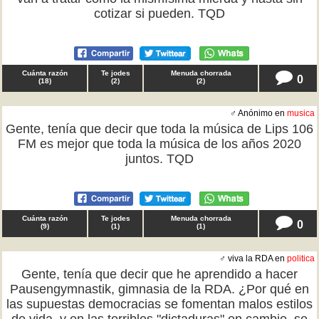
cotizar si pueden. TQD
Cuánta razón
Te jodes
Menuda chorrada
0
(
18
)
(
2
)
(
2
)
♂ Anónimo en
musica
Gente, tenía que decir que toda la música de Lips 106
FM es mejor que toda la música de los años 2020
juntos. TQD
Cuánta razón
Te jodes
Menuda chorrada
0
(
9
)
(
1
)
(
1
)
♂ viva la RDA en
politica
Gente, tenía que decir que he aprendido a hacer
Pausengymnastik, gimnasia de la RDA. ¿Por qué en
las supuestas democracias se fomentan malos estilos