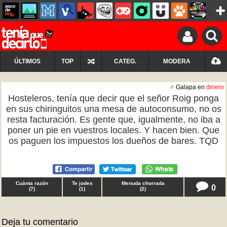
ÚLTIMOS
TOP
CATEG.
MODERA
♂ Galapa en
dinero
Hosteleros, tenía que decir que el señor Roig ponga
en sus chiringuitos una mesa de autoconsumo, no os
resta facturación. Es gente que, igualmente, no iba a
poner un pie en vuestros locales. Y hacen bien. Que
os paguen los impuestos los dueños de bares. TQD
Cuánta razón
Te jodes
Menuda chorrada
0
(
7
)
(
1
)
(
2
)
Deja tu comentario