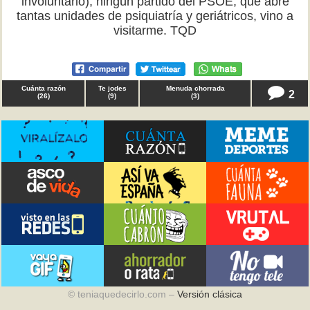
involuntario), ningún partido del PSOE, que abre
tantas unidades de psiquiatría y geriátricos, vino a
visitarme. TQD
Cuánta razón
Te jodes
Menuda chorrada
2
(
26
)
(
9
)
(
3
)
© teniaquedecirlo.com –
Versión clásica