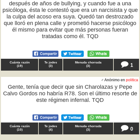
después de años de bullying, y cuando fue a una
psicóloga, ésta le contestó que era un narcisista y que
la culpa del acoso era suya. Quedó tan destrozado
que lloró en plena calle y prometió hacerse psicólogo
él mismo para evitar que más personas fueran
tratadas como él. TQD
Cuánta razón
Te jodes
Menuda chorrada
1
(
19
)
(
3
)
(
3
)
♂ Anónimo en
politica
Gente, tenía que decir que sin Charolazas y Pepe
Calvo Gordos no habría R78. Son el último resorte de
este régimen infernal. TQD
Cuánta razón
Te jodes
Menuda chorrada
0
(
10
)
(
4
)
(
3
)