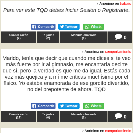
♂ Anónimo en
trabajo
Para ver este TQD debes
Inciar Sesión
o
Registrarte
.
Cuánta razón
Te jodes
Menuda chorrada
0
(
2
)
(
2
)
(
1
)
♀ Anonima en
comportamiento
Marido, tenía que decir que cuando me dices si te veo
más fuerte por ir al gimnasio, me encantaría decirte
que sí, pero la verdad es que me da igual. Estás cada
vez más quejica y a mí me criticas muchísimo por el
físico. Yo estaba enamorada de ese gordito divertido,
no del prepotente de ahora. TQD
Cuánta razón
Te jodes
Menuda chorrada
0
(
17
)
(
6
)
(
1
)
♂ Anónimo en
comportamiento