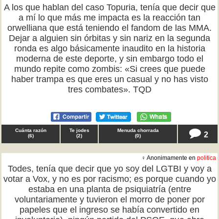
A los que hablan del caso Topuria, tenía que decir que
a mí lo que más me impacta es la reacción tan
orwelliana que está teniendo el fandom de las MMA.
Dejar a alguien sin órbitas y sin nariz en la segunda
ronda es algo básicamente inaudito en la historia
moderna de este deporte, y sin embargo todo el
mundo repite como zombis: «Si crees que puede
haber trampa es que eres un casual y no has visto
tres combates». TQD
Cuánta razón
Te jodes
Menuda chorrada
2
(
6
)
(
2
)
(
0
)
♀ Anonimamente en
politica
Todes, tenía que decir que yo soy del LGTBI y voy a
votar a Vox, y no es por racismo; es porque cuando yo
estaba en una planta de psiquiatría (entre
voluntariamente y tuvieron el morro de poner por
papeles que el ingreso se había convertido en