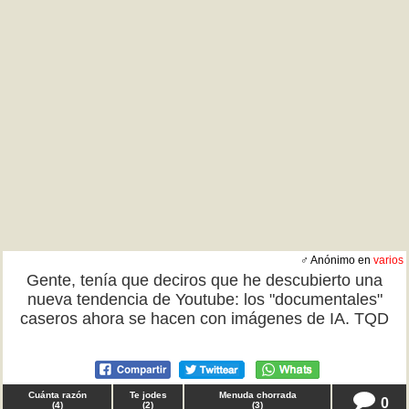
♂ Anónimo en
varios
Gente, tenía que deciros que he descubierto una
nueva tendencia de Youtube: los "documentales"
caseros ahora se hacen con imágenes de IA. TQD
Cuánta razón
Te jodes
Menuda chorrada
0
(
4
)
(
2
)
(
3
)