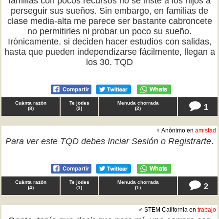
familias con pocos recursos no se inste a los hijos a
perseguir sus sueños. Sin embargo, en familias de
clase media-alta me parece ser bastante cabroncete
no permitirles ni probar un poco su sueño.
Irónicamente, si deciden hacer estudios con salidas,
hasta que pueden independizarse fácilmente, llegan a
los 30. TQD
Cuánta razón
Te jodes
Menuda chorrada
1
(
8
)
(
2
)
(
2
)
♀ Anónimo en
amistad
Para ver este TQD debes
Inciar Sesión
o
Registrarte
.
Cuánta razón
Te jodes
Menuda chorrada
2
(
4
)
(
1
)
(
1
)
♂ STEM California en
trabajo