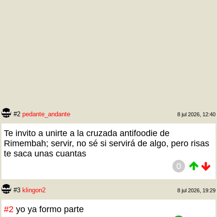
#2
pedante_andante
8 jul 2026, 12:40
Te invito a unirte a la cruzada antifoodie de
Rimembah; servir, no sé si servirá de algo, pero risas
te saca unas cuantas
0
#3
klingon2
8 jul 2026, 19:29
#2
yo ya formo parte