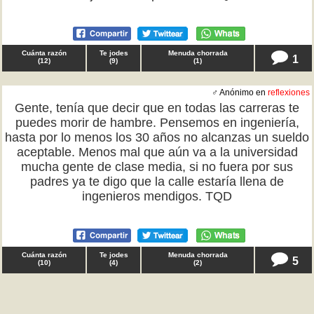
Cuánta razón
Te jodes
Menuda chorrada
1
(
12
)
(
9
)
(
1
)
♂ Anónimo en
reflexiones
Gente, tenía que decir que en todas las carreras te
puedes morir de hambre. Pensemos en ingeniería,
hasta por lo menos los 30 años no alcanzas un sueldo
aceptable. Menos mal que aún va a la universidad
mucha gente de clase media, si no fuera por sus
padres ya te digo que la calle estaría llena de
ingenieros mendigos. TQD
Cuánta razón
Te jodes
Menuda chorrada
5
(
10
)
(
4
)
(
2
)