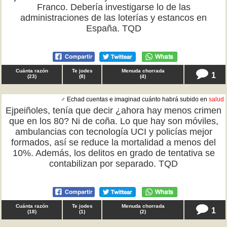
Franco. Debería investigarse lo de las
administraciones de las loterías y estancos en
España. TQD
Cuánta razón
Te jodes
Menuda chorrada
1
(
23
)
(
8
)
(
4
)
♂ Echad cuentas e imaginad cuánto habrá subido en
salud
Ejpeiñoles, tenía que decir ¿ahora hay menos crimen
que en los 80? Ni de coña. Lo que hay son móviles,
ambulancias con tecnología UCI y policías mejor
formados, así se reduce la mortalidad a menos del
10%. Además, los delitos en grado de tentativa se
contabilizan por separado. TQD
Cuánta razón
Te jodes
Menuda chorrada
1
(
18
)
(
1
)
(
2
)