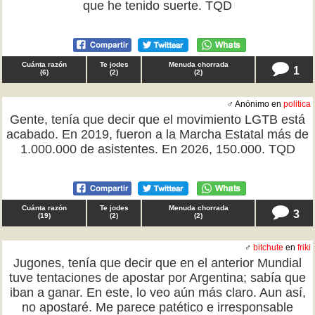
que he tenido suerte. TQD
Cuánta razón
Te jodes
Menuda chorrada
1
(
6
)
(
2
)
(
2
)
♂ Anónimo en
politica
Gente, tenía que decir que el movimiento LGTB está
acabado. En 2019, fueron a la Marcha Estatal más de
1.000.000 de asistentes. En 2026, 150.000. TQD
Cuánta razón
Te jodes
Menuda chorrada
3
(
19
)
(
2
)
(
2
)
♂
bitchute
en
friki
Jugones, tenía que decir que en el anterior Mundial
tuve tentaciones de apostar por Argentina; sabía que
iban a ganar. En este, lo veo aún más claro. Aun así,
no apostaré. Me parece patético e irresponsable