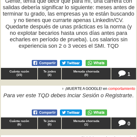
Gente, tenía que decir que para mí, una carrera con
salidas debería significar lo siguiente: meses antes de
terminar tu grado, las empresas ya te están buscando
y no tienes que currarte apenas LinkedIn/CV.
Quedarte después de unas prácticas es la norma (y
no explotar becarios hasta unos días antes para
echarles en período de prueba). Los salarios sin
experiencia son 2 o 3 veces el SMI. TQD
Cuánta razón
Te jodes
Menuda chorrada
1
(
15
)
(
4
)
(
0
)
♀ ¡MUERTE A GOOGLE! en
comportamiento
Para ver este TQD debes
Inciar Sesión
o
Registrarte
.
Cuánta razón
Te jodes
Menuda chorrada
0
(
6
)
(
0
)
(
1
)