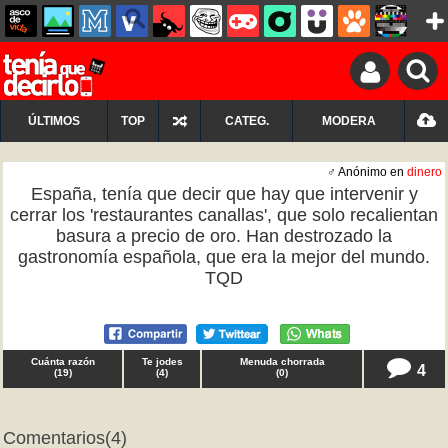
ÚLTIMOS
TOP
CATEG.
MODERA
♂ Anónimo en
dinero
España, tenía que decir que hay que intervenir y
cerrar los 'restaurantes canallas', que solo recalientan
basura a precio de oro. Han destrozado la
gastronomía española, que era la mejor del mundo.
TQD
Cuánta razón
Te jodes
Menuda chorrada
4
(
19
)
(
4
)
(
0
)
Comentarios
(4)