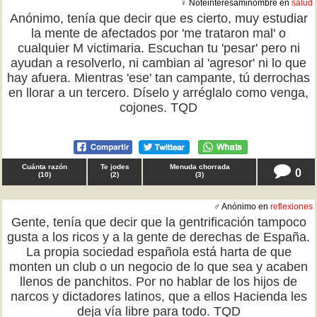
♀ Noteinteresaminombre en
salud
Anónimo, tenía que decir que es cierto, muy estudiar
la mente de afectados por 'me trataron mal' o
cualquier M victimaria. Escuchan tu 'pesar' pero ni
ayudan a resolverlo, ni cambian al 'agresor' ni lo que
hay afuera. Mientras 'ese' tan campante, tú derrochas
en llorar a un tercero. Díselo y arréglalo como venga,
cojones. TQD
Cuánta razón
Te jodes
Menuda chorrada
0
(
10
)
(
2
)
(
3
)
♂ Anónimo en
reflexiones
Gente, tenía que decir que la gentrificación tampoco
gusta a los ricos y a la gente de derechas de España.
La propia sociedad española está harta de que
monten un club o un negocio de lo que sea y acaben
llenos de panchitos. Por no hablar de los hijos de
narcos y dictadores latinos, que a ellos Hacienda les
deja vía libre para todo. TQD