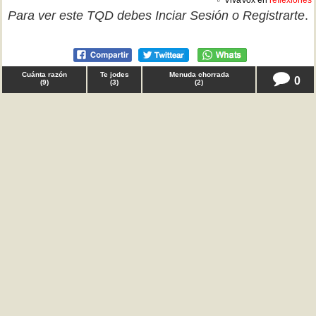
♂ VivaVox en
reflexiones
Para ver este TQD debes
Inciar Sesión
o
Registrarte
.
Cuánta razón
Te jodes
Menuda chorrada
0
(
9
)
(
3
)
(
2
)