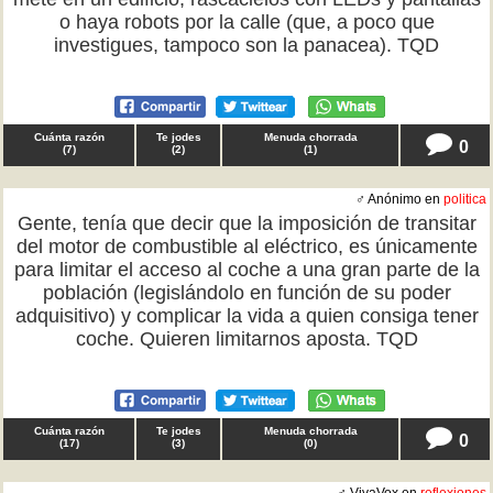
o haya robots por la calle (que, a poco que
investigues, tampoco son la panacea). TQD
Cuánta razón
Te jodes
Menuda chorrada
0
(
7
)
(
2
)
(
1
)
♂ Anónimo en
politica
Gente, tenía que decir que la imposición de transitar
del motor de combustible al eléctrico, es únicamente
para limitar el acceso al coche a una gran parte de la
población (legislándolo en función de su poder
adquisitivo) y complicar la vida a quien consiga tener
coche. Quieren limitarnos aposta. TQD
Cuánta razón
Te jodes
Menuda chorrada
0
(
17
)
(
3
)
(
0
)