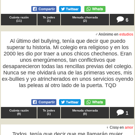
Cuánta razón
Te jodes
Menuda chorrada
6
(
11
)
(
1
)
(
2
)
♂ Anónimo en
estudios
Al último del bullying, tenía que decir que puedo
superar tu historia. Mi colegio era religioso y en los
2000 les dio por traer a unos chicos chechenos. Eran
unos energúmenos, tan conflictivos que
desaparecieron todas las rencillas previas del colegio.
Nunca se me olvidará una de las primeras veces, mis
ex-bullies y yo atrincherados en unos servicios oyendo
las peleas al otro lado de la puerta. TQD
Cuánta razón
Te jodes
Menuda chorrada
1
(
9
)
(
1
)
(
0
)
♀ Cissy en
amor
Todos, tenía que decir que me llamarán mujer