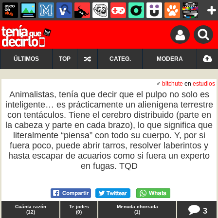
ÚLTIMOS
TOP
CATEG.
MODERA
♂
bitchute
en
estudios
Animalistas, tenía que decir que el pulpo no solo es
inteligente… es prácticamente un alienígena terrestre
con tentáculos. Tiene el cerebro distribuido (parte en
la cabeza y parte en cada brazo), lo que significa que
literalmente “piensa” con todo su cuerpo. Y, por si
fuera poco, puede abrir tarros, resolver laberintos y
hasta escapar de acuarios como si fuera un experto
en fugas. TQD
Cuánta razón
Te jodes
Menuda chorrada
3
(
12
)
(
0
)
(
1
)