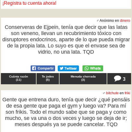
¡Registra tu cuenta ahora!
♂ Anónimo en
dinero
Conserveras de Ejpein, tenía que decir que las latas
son veneno, llevan un recubrimiento tóxico con
disruptores endocrinos, aparte de lo que pueda migrar
de la propia lata. Lo suyo es que el envase sea de
vidrio, no una lata. TQD
Cuánta razón
Te jodes
Menuda chorrada
3
(
11
)
(
5
)
(
3
)
♂
bitchute
en
friki
Gente que entrena duro, tenía que decir ¿qué pensáis
de esa gente que paga el gym y luego va? Para mí
son frikis. Todo el mundo sabe que se paga y como
mucho, se va una o dos veces y luego se deja de ir;
meses después ya se puede cancelar. TQD