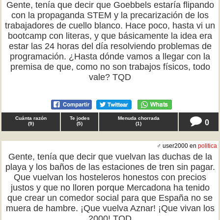
Gente, tenía que decir que Goebbels estaría flipando
con la propaganda STEM y la precarización de los
trabajadores de cuello blanco. Hace poco, hasta vi un
bootcamp con literas, y que básicamente la idea era
estar las 24 horas del día resolviendo problemas de
programación. ¿Hasta dónde vamos a llegar con la
premisa de que, como no son trabajos físicos, todo
vale? TQD
Cuánta razón
Te jodes
Menuda chorrada
0
(
9
)
(
5
)
(
1
)
♂ user2000 en
politica
Gente, tenía que decir que vuelvan las duchas de la
playa y los baños de las estaciones de tren sin pagar.
Que vuelvan los hosteleros honestos con precios
justos y que no lloren porque Mercadona ha tenido
que crear un comedor social para que España no se
muera de hambre. ¡Que vuelva Aznar! ¡Que vivan los
2000! TQD