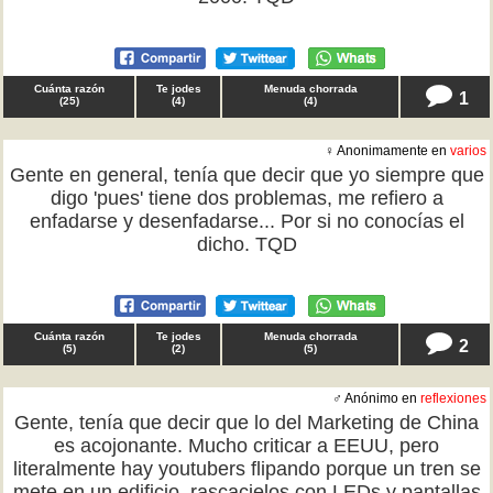
Cuánta razón
Te jodes
Menuda chorrada
1
(
25
)
(
4
)
(
4
)
♀ Anonimamente en
varios
Gente en general, tenía que decir que yo siempre que
digo 'pues' tiene dos problemas, me refiero a
enfadarse y desenfadarse... Por si no conocías el
dicho. TQD
Cuánta razón
Te jodes
Menuda chorrada
2
(
5
)
(
2
)
(
5
)
♂ Anónimo en
reflexiones
Gente, tenía que decir que lo del Marketing de China
es acojonante. Mucho criticar a EEUU, pero
literalmente hay youtubers flipando porque un tren se
mete en un edificio, rascacielos con LEDs y pantallas