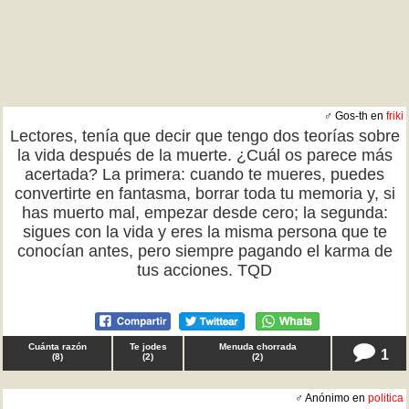
♂ Gos-th en
friki
Lectores, tenía que decir que tengo dos teorías sobre
la vida después de la muerte. ¿Cuál os parece más
acertada? La primera: cuando te mueres, puedes
convertirte en fantasma, borrar toda tu memoria y, si
has muerto mal, empezar desde cero; la segunda:
sigues con la vida y eres la misma persona que te
conocían antes, pero siempre pagando el karma de
tus acciones. TQD
Cuánta razón
Te jodes
Menuda chorrada
1
(
8
)
(
2
)
(
2
)
♂ Anónimo en
politica