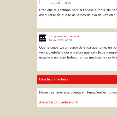
9 abr 2023, 20:15
Creo que te sentirías peor si llegase a morir sin 
asegurarse de que te acuerdes de ella de vez en c
#2 por
metome_en_todo
10 abr 2023, 05:52
Que te digo? En un curso de ética que tome, un pon
ven a cierto/a hijo/a o nieto/a qué está lejos y re
estable o un buen trabajo. Si los medicos no se lo
Deja tu comentario
Necesitas tener una cuenta en TeniaQueDecirlo.co
¡Registra tu cuenta ahora!