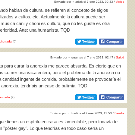
Enviado por
♀
arkirk el 7 ene 2023, 00:43 /
Varios
ndo hablan de cultura, se refieren al concepto de siglos
lizados y cultos, etc. Actualmente la cultura puede ser
 música cani y choni es cultura, que no les guste es otra
perioridad. Atte: una humanista. TQD
chorrada
(6)
Enviado por
♂
guantes el 7 ene 2023, 02:47 /
Salud
ta para curar la anorexia me parece absurda. Es cierto que en
as comer una vaca entera, pero el problema de la anorexia no
a cantidad ingente de comida, probablemente se provocaría el
 anorexia, tendríais un caso de bulimia. TQD
horrada
(2)
Enviado por
♂
bradida el 7 ene 2023, 12:53 /
Familia
que tienes un espíritu en casa es lamentable, pero todavía te
un "póster gay". Lo que tendrías en todo caso sería un