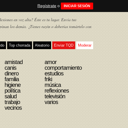
Regístrate
o
INICIAR SESIÓN
exiones en voz alta? Éste es tu lugar. Envía tus
pinan los demás. ¿Tienes razón o deberías tomártelo con
rdo
Top chorrada
Aleatorio
Enviar TQD
Moderar
amistad
amor
canis
comportamiento
dinero
estudios
familia
friki
higiene
música
política
reflexiones
salud
televisión
trabajo
varios
vecinos