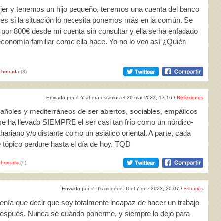
ujer y tenemos un hijo pequeño, tenemos una cuenta del banco
es si la situación lo necesita ponemos más en la común. Se
por 800€ desde mi cuenta sin consultar y ella se ha enfadado
economía familiar como ella hace. Yo no lo veo así ¿Quién
chorrada
(3)
Enviado por
♂
Y ahora estamos el 30 mar 2023, 17:16 /
Reflexiones
pañoles y mediterráneos de ser abiertos, sociables, empáticos
se ha llevado SIEMPRE el ser casi tan frío como un nórdico-
riano y/o distante como un asiático oriental. A parte, cada
tópico perdure hasta el día de hoy. TQD
horrada
(9)
Enviado por
♂
It's meeeee :D el 7 ene 2023, 20:07 /
Estudios
tenía que decir que soy totalmente incapaz de hacer un trabajo
después. Nunca sé cuándo ponerme, y siempre lo dejo para