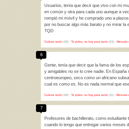
Usuarios, tenía que decir que vivo con mi m
en común y otra para cada uno aunque a vec
rompió mi móvil y he comprado uno a plazos 
por no buscar algo más barato y no mirar la 
TQD
Cuánta razón
(29)
-
Te jodes, no hay para tanto
(24)
-
Menuda 
6
Gente, tenía que decir que la fama de los es
y amigables no se lo cree nadie. En España 
centroeuropeo, seco como un africano subsaha
cual es como es. No es nada normal que ese 
Cuánta razón
(46)
-
Te jodes, no hay para tanto
(11)
-
Menuda c
7
Profesores de bachillerato, como estudiante 
cuando lo tengo que entregar varios meses 