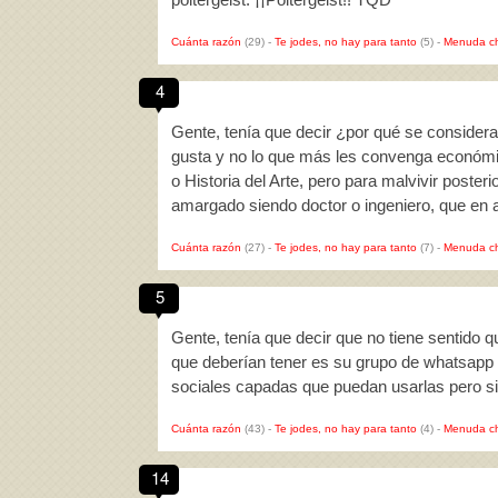
Cuánta razón
(29)
-
Te jodes, no hay para tanto
(5)
-
Menuda c
4
Gente, tenía que decir ¿por qué se considera
gusta y no lo que más les convenga económi
o Historia del Arte, pero para malvivir poste
amargado siendo doctor o ingeniero, que en 
Cuánta razón
(27)
-
Te jodes, no hay para tanto
(7)
-
Menuda c
5
Gente, tenía que decir que no tiene sentido
que deberían tener es su grupo de whatsapp
sociales capadas que puedan usarlas pero 
Cuánta razón
(43)
-
Te jodes, no hay para tanto
(4)
-
Menuda c
14