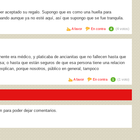
haber aceptado su regalo. Supongo que es como una huella para
uando aunque ya no esté aquí, así que supongo que se fue tranquila.
A favor
En contra
(4 votos)
4
ente era médico, y platicaba de ancianitas que no fallecen hasta que
gresa; o hasta que están seguros de que esa persona tiene una relacion
 explican, porque nosotros, público en general, tampoco
A favor
En contra
(1 voto)
1
m para poder dejar comentarios.