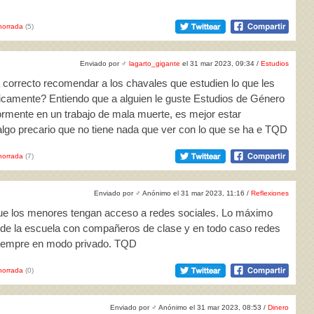
horrada
(5)
Enviado por
♂
lagarto_gigante
el 31 mar 2023, 09:34 /
Estudios
 correcto recomendar a los chavales que estudien lo que les
camente? Entiendo que a alguien le guste Estudios de Género
riormente en un trabajo de mala muerte, es mejor estar
algo precario que no tiene nada que ver con lo que se ha e TQD
horrada
(7)
Enviado por
♂
Anónimo el 31 mar 2023, 11:16 /
Reflexiones
 que los menores tengan acceso a redes sociales. Lo máximo
 de la escuela con compañeros de clase y en todo caso redes
siempre en modo privado. TQD
horrada
(0)
Enviado por
♂
Anónimo el 31 mar 2023, 08:53 /
Dinero