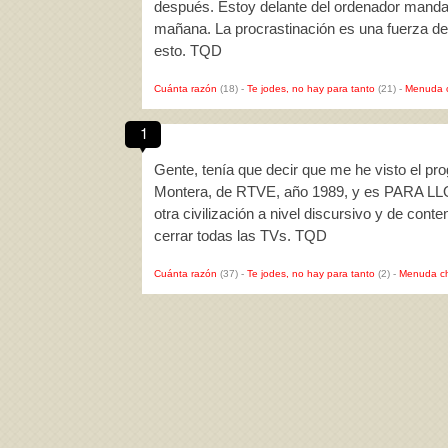
después. Estoy delante del ordenador manda
mañana. La procrastinación es una fuerza de
esto. TQD
Cuánta razón
(18)
-
Te jodes, no hay para tanto
(21)
-
Menuda 
1
Gente, tenía que decir que me he visto el pr
Montera, de RTVE, año 1989, y es PARA LLOR
otra civilización a nivel discursivo y de con
cerrar todas las TVs. TQD
Cuánta razón
(37)
-
Te jodes, no hay para tanto
(2)
-
Menuda c