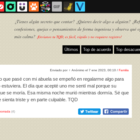
¿Tienes algún secreto que contar? ¿Quieres decir algo a alguien? ¿Refl
confesiones, quejas o pensamientos de forma ingeniosa y observa qué o
más calma?
¡Envíanos tu TQD, es fácil, rápido y no requiere registro!
Últimos
Top de acuerdo
Top desacue
Enviado por
♀
Anónimo el 7 ene 2023, 00:10 /
Familia
no que pasé con mi abuela se empeñó en regalarme algo para
 estuviera. El día que acepté uno me sentí mal porque su
que se moría. Esa misma noche murió mientras dormía. Sé que
 sienta triste y en parte culpable. TQD
TQD
horrada
(4)