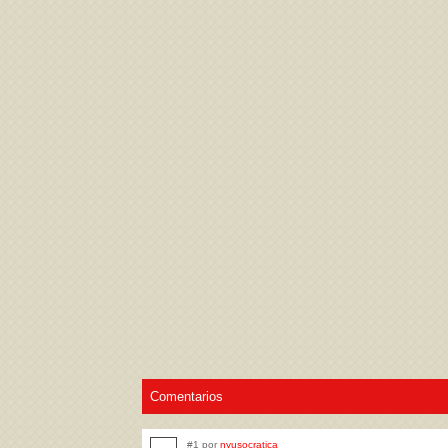
Acepto los
Términos de uso
,
Política de pr
Comentarios
#1 por
nyusocratica