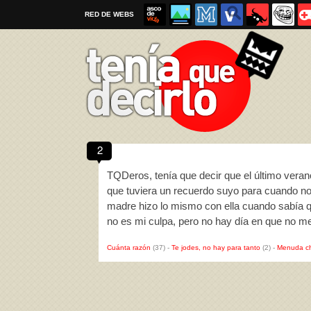
RED DE WEBS
2
Por favor, respeta las
reglas al enviar un TQD
TQDeros, tenía que decir que el último vera
que tuviera un recuerdo suyo para cuando no
madre hizo lo mismo con ella cuando sabía 
no es mi culpa, pero no hay día en que no me
Cuánta razón
(37)
-
Te jodes, no hay para tanto
(2)
-
Menuda c