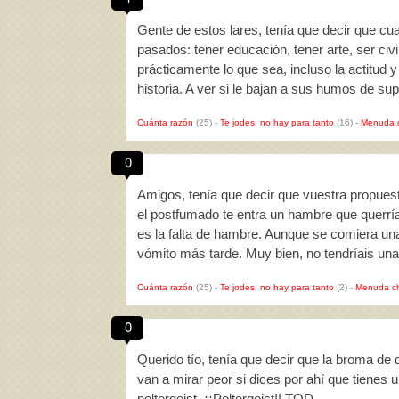
Gente de estos lares, tenía que decir que cua
pasados: tener educación, tener arte, ser civi
prácticamente lo que sea, incluso la actitud y
historia. A ver si le bajan a sus humos de su
Cuánta razón
(25)
-
Te jodes, no hay para tanto
(16)
-
Menuda 
0
Amigos, tenía que decir que vuestra propues
el postfumado te entra un hambre que querrí
es la falta de hambre. Aunque se comiera un
vómito más tarde. Muy bien, no tendríais una
Cuánta razón
(25)
-
Te jodes, no hay para tanto
(2)
-
Menuda c
0
Querido tío, tenía que decir que la broma de 
van a mirar peor si dices por ahí que tienes 
poltergeist. ¡¡Poltergeist!! TQD