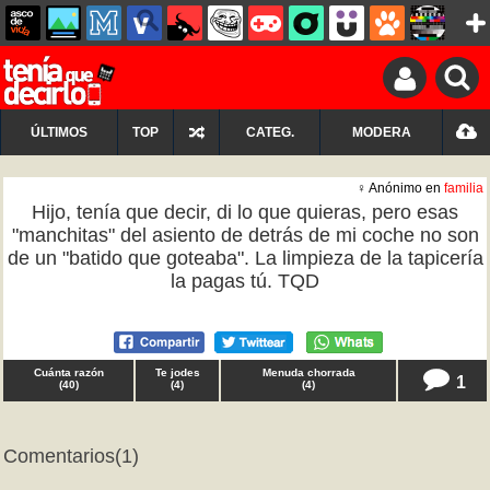
ÚLTIMOS
TOP
CATEG.
MODERA
♀ Anónimo en
familia
Hijo, tenía que decir, di lo que quieras, pero esas
"manchitas" del asiento de detrás de mi coche no son
de un "batido que goteaba". La limpieza de la tapicería
la pagas tú. TQD
Cuánta razón
Te jodes
Menuda chorrada
1
(
40
)
(
4
)
(
4
)
Comentarios
(1)