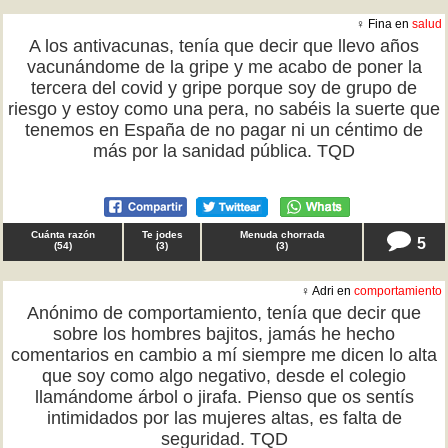
♀ Fina en
salud
A los antivacunas, tenía que decir que llevo años
vacunándome de la gripe y me acabo de poner la
tercera del covid y gripe porque soy de grupo de
riesgo y estoy como una pera, no sabéis la suerte que
tenemos en España de no pagar ni un céntimo de
más por la sanidad pública. TQD
Cuánta razón
Te jodes
Menuda chorrada
5
(
54
)
(
3
)
(
3
)
♀ Adri en
comportamiento
Anónimo de comportamiento, tenía que decir que
sobre los hombres bajitos, jamás he hecho
comentarios en cambio a mí siempre me dicen lo alta
que soy como algo negativo, desde el colegio
llamándome árbol o jirafa. Pienso que os sentís
intimidados por las mujeres altas, es falta de
seguridad. TQD