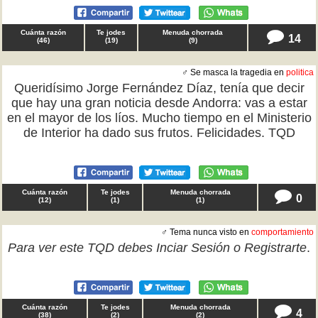
Cuánta razón
Te jodes
Menuda chorrada
14
(
46
)
(
19
)
(
9
)
♂ Se masca la tragedia en
politica
Queridísimo Jorge Fernández Díaz, tenía que decir
que hay una gran noticia desde Andorra: vas a estar
en el mayor de los líos. Mucho tiempo en el Ministerio
de Interior ha dado sus frutos. Felicidades. TQD
Cuánta razón
Te jodes
Menuda chorrada
0
(
12
)
(
1
)
(
1
)
♂ Tema nunca visto en
comportamiento
Para ver este TQD debes
Inciar Sesión
o
Registrarte
.
Cuánta razón
Te jodes
Menuda chorrada
4
(
38
)
(
2
)
(
2
)