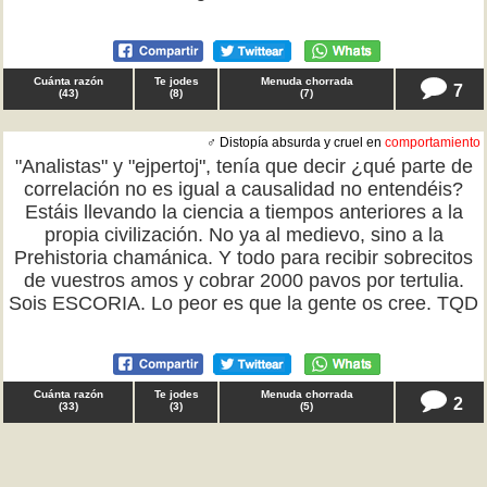
Cuánta razón
Te jodes
Menuda chorrada
7
(
43
)
(
8
)
(
7
)
♂ Distopía absurda y cruel en
comportamiento
"Analistas" y "ejpertoj", tenía que decir ¿qué parte de
correlación no es igual a causalidad no entendéis?
Estáis llevando la ciencia a tiempos anteriores a la
propia civilización. No ya al medievo, sino a la
Prehistoria chamánica. Y todo para recibir sobrecitos
de vuestros amos y cobrar 2000 pavos por tertulia.
Sois ESCORIA. Lo peor es que la gente os cree. TQD
Cuánta razón
Te jodes
Menuda chorrada
2
(
33
)
(
3
)
(
5
)