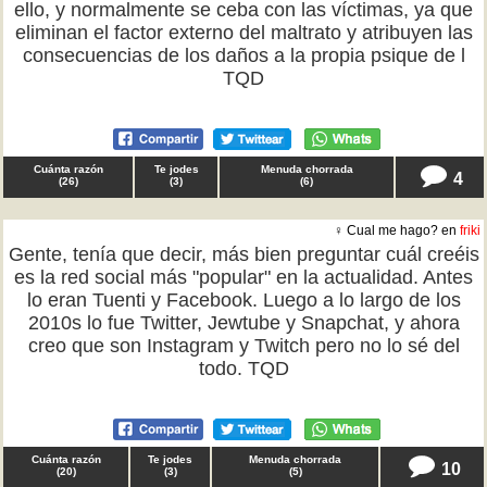
ello, y normalmente se ceba con las víctimas, ya que
eliminan el factor externo del maltrato y atribuyen las
consecuencias de los daños a la propia psique de l
TQD
Cuánta razón
Te jodes
Menuda chorrada
4
(
26
)
(
3
)
(
6
)
♀ Cual me hago? en
friki
Gente, tenía que decir, más bien preguntar cuál creéis
es la red social más "popular" en la actualidad. Antes
lo eran Tuenti y Facebook. Luego a lo largo de los
2010s lo fue Twitter, Jewtube y Snapchat, y ahora
creo que son Instagram y Twitch pero no lo sé del
todo. TQD
Cuánta razón
Te jodes
Menuda chorrada
10
(
20
)
(
3
)
(
5
)