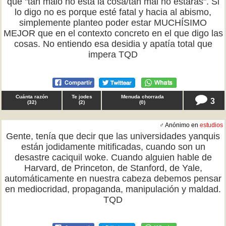
que "tan malo no está la cosa/tan mal no estarás". Si
lo digo no es porque esté fatal y hacia al abismo,
simplemente planteo poder estar MUCHÍSIMO
MEJOR que en el contexto concreto en el que digo las
cosas. No entiendo esa desidia y apatía total que
impera TQD
Cuánta razón
Te jodes
Menuda chorrada
3
(
32
)
(
2
)
(
0
)
♂ Anónimo en
estudios
Gente, tenía que decir que las universidades yanquis
están jodidamente mitificadas, cuando son un
desastre caciquil woke. Cuando alguien hable de
Harvard, de Princeton, de Stanford, de Yale,
automáticamente en nuestra cabeza debemos pensar
en mediocridad, propaganda, manipulación y maldad.
TQD