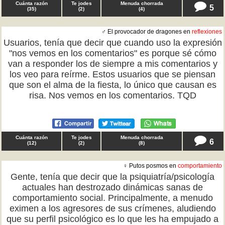
Cuánta razón
Te jodes
Menuda chorrada
5
(
35
)
(
2
)
(
4
)
♂ El provocador de dragones en
reflexiones
Usuarios, tenía que decir que cuando uso la expresión
"nos vemos en los comentarios" es porque sé cómo
van a responder los de siempre a mis comentarios y
los veo para reírme. Estos usuarios que se piensan
que son el alma de la fiesta, lo único que causan es
risa. Nos vemos en los comentarios. TQD
Cuánta razón
Te jodes
Menuda chorrada
6
(
12
)
(
2
)
(
8
)
♀ Putos posmos en
comportamiento
Gente, tenía que decir que la psiquiatría/psicología
actuales han destrozado dinámicas sanas de
comportamiento social. Principalmente, a menudo
eximen a los agresores de sus crímenes, aludiendo
que su perfil psicológico es lo que les ha empujado a