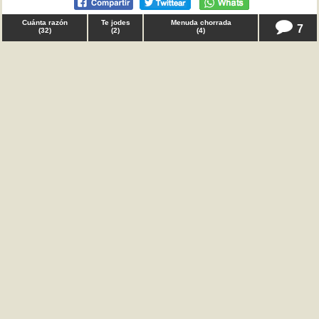
Cuánta razón
Te jodes
Menuda chorrada
7
(
32
)
(
2
)
(
4
)