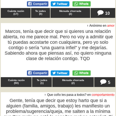
Cuánta razón
Te jodes
Menuda chorrada
10
(
17
)
(
0
)
(
2
)
♀ Anónimo en
amor
Marcos, tenía que decir que si quieres una relación
abierta, no me parece mal. Pero no voy a admitir que
tú puedas acostarte con cualquiera, pero yo solo
contigo o sería "una guarra infiel" y me dejarías.
Sabiendo ahora que piensas así, no quiero ninguna
clase de relación contigo. TQD
Cuánta razón
Te jodes
Menuda chorrada
5
(
50
)
(
1
)
(
2
)
♀ Que coño les pasa a todos? en
comportamiento
Gente, tenía que decir que estoy harto que si a
alguien (familia, amigos, trabajo) les manifiesto un
problema/sugerencia/queja, me salten a la mínima