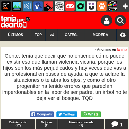
ÚLTIMOS
TOP
CATEG.
MODERA
♀ Anonimo en
familia
Gente, tenía que decir que no entiendo cómo puede
existir eso que llaman violencia vicaria, porque los
hijos son los más perjudicados y hay veces que vas a
un profesional en busca de ayuda, a que te aclare la
situaciones o te abra los ojos, y como el otro
progenitor ha tenido errores que parecían
imperdonables en la labor de ser padre, un árbol no te
deja ver el bosque. TQD
Cuánta razón
Te jodes
Menuda chorrada
1
(
17
)
(
3
)
(
3
)