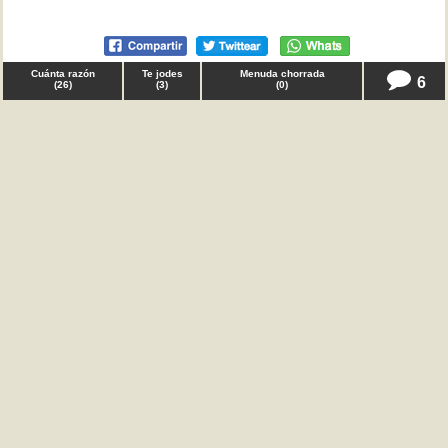
Cuánta razón
Te jodes
Menuda chorrada
6
(
26
)
(
3
)
(
0
)
♂ Ser pvta es más digno que esto en
trabajo
Gente, tenía que decir que lo más horrible, incluso
traumatizante de currar en un call center no son los
horarios de mierda ni un sueldo que parece una
limosna; es tener que aguantar insultos y amenazas
de las personas que están al otro lado de la línea
durante más de 15 minutos y no poder colgar el
teléfono. Es denigrante tener que soportar esas
humillaciones, y ninguna regulación lucha contra ello.
TQD
Cuánta razón
Te jodes
Menuda chorrada
13
(
26
)
(
23
)
(
2
)