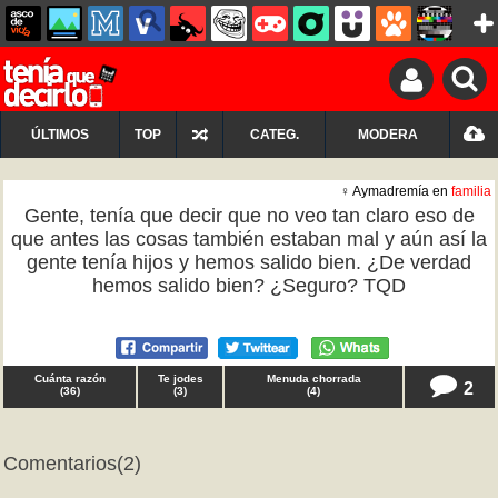
ÚLTIMOS
TOP
CATEG.
MODERA
♀ Aymadremía en
familia
Gente, tenía que decir que no veo tan claro eso de
que antes las cosas también estaban mal y aún así la
gente tenía hijos y hemos salido bien. ¿De verdad
hemos salido bien? ¿Seguro? TQD
Cuánta razón
Te jodes
Menuda chorrada
2
(
36
)
(
3
)
(
4
)
Comentarios
(2)