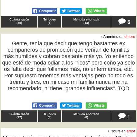
Cuánta razón
Te jodes
Menuda chorrada
6
(
35
)
(
4
)
(
14
)
♂ Anónimo en
dinero
Gente, tenía que decir que tengo bastantes ex
compañeros de promoción que venían de familias
más humildes y cobran bastante más yo. Yo entiendo
que esté de moda odiar a los "ricos" pero coño ya solo
os falta decir que follamos más, no enfermamos, etc.
Por supuesto tenemos más ventajas pero no todo es
treinta y tres, en mi caso mi familia nunca me ha
recomendado, ni tiene "grandes influencias". TQD
Cuánta razón
Te jodes
Menuda chorrada
1
(
27
)
(
8
)
(
8
)
♀ Yours en
amor