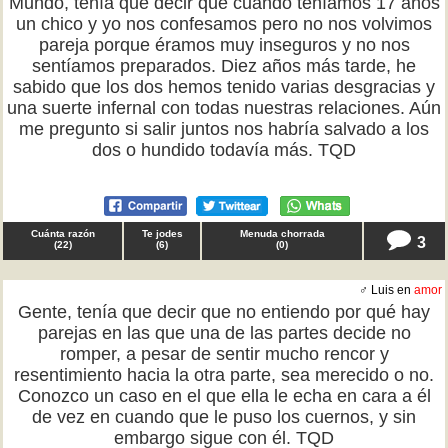
Mundo, tenía que decir que cuando teníamos 17 años
un chico y yo nos confesamos pero no nos volvimos
pareja porque éramos muy inseguros y no nos
sentíamos preparados. Diez años más tarde, he
sabido que los dos hemos tenido varias desgracias y
una suerte infernal con todas nuestras relaciones. Aún
me pregunto si salir juntos nos habría salvado a los
dos o hundido todavía más. TQD
Cuánta razón
Te jodes
Menuda chorrada
3
(
22
)
(
6
)
(
0
)
♂ Luis en
amor
Gente, tenía que decir que no entiendo por qué hay
parejas en las que una de las partes decide no
romper, a pesar de sentir mucho rencor y
resentimiento hacia la otra parte, sea merecido o no.
Conozco un caso en el que ella le echa en cara a él
de vez en cuando que le puso los cuernos, y sin
embargo sigue con él. TQD