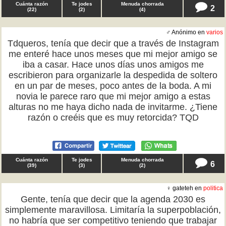
Cuánta razón
Te jodes
Menuda chorrada
2
(
22
)
(
2
)
(
4
)
♂ Anónimo en
varios
Tdqueros, tenía que decir que a través de Instagram
me enteré hace unos meses que mi mejor amigo se
iba a casar. Hace unos días unos amigos me
escribieron para organizarle la despedida de soltero
en un par de meses, poco antes de la boda. A mi
novia le parece raro que mi mejor amigo a estas
alturas no me haya dicho nada de invitarme. ¿Tiene
razón o creéis que es muy retorcida? TQD
Cuánta razón
Te jodes
Menuda chorrada
6
(
39
)
(
3
)
(
2
)
♀ gateteh en
politica
Gente, tenía que decir que la agenda 2030 es
simplemente maravillosa. Limitaría la superpoblación,
no habría que ser competitivo teniendo que trabajar