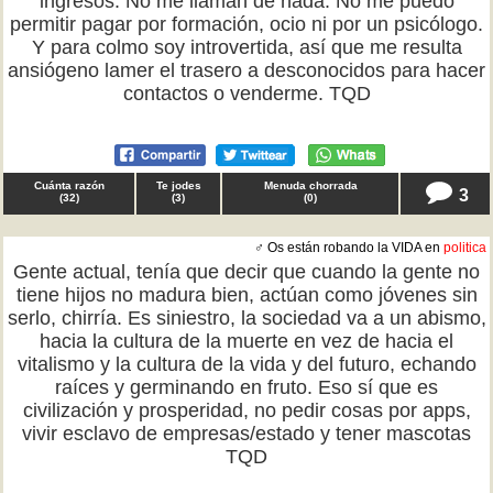
ingresos. No me llaman de nada. No me puedo
permitir pagar por formación, ocio ni por un psicólogo.
Y para colmo soy introvertida, así que me resulta
ansiógeno lamer el trasero a desconocidos para hacer
contactos o venderme. TQD
Cuánta razón
Te jodes
Menuda chorrada
3
(
32
)
(
3
)
(
0
)
♂ Os están robando la VIDA en
politica
Gente actual, tenía que decir que cuando la gente no
tiene hijos no madura bien, actúan como jóvenes sin
serlo, chirría. Es siniestro, la sociedad va a un abismo,
hacia la cultura de la muerte en vez de hacia el
vitalismo y la cultura de la vida y del futuro, echando
raíces y germinando en fruto. Eso sí que es
civilización y prosperidad, no pedir cosas por apps,
vivir esclavo de empresas/estado y tener mascotas
TQD