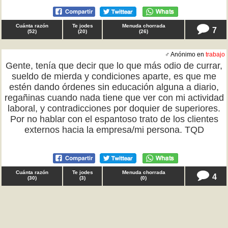
Cuánta razón
Te jodes
Menuda chorrada
7
(
52
)
(
20
)
(
26
)
♂ Anónimo en
trabajo
Gente, tenía que decir que lo que más odio de currar,
sueldo de mierda y condiciones aparte, es que me
estén dando órdenes sin educación alguna a diario,
regañinas cuando nada tiene que ver con mi actividad
laboral, y contradicciones por doquier de superiores.
Por no hablar con el espantoso trato de los clientes
externos hacia la empresa/mi persona. TQD
Cuánta razón
Te jodes
Menuda chorrada
4
(
30
)
(
3
)
(
0
)
♂ Anónimo en
dinero
Gente, tenía que decir que la vida si eres pobre no
merece la pena, pues se supone que el dinero es para