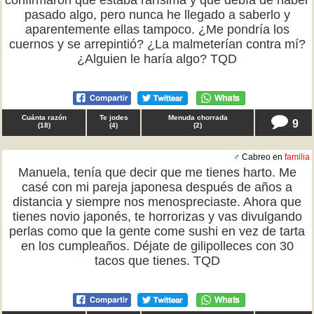
confirmaron que estaba rarísima y que debía de haber
pasado algo, pero nunca he llegado a saberlo y
aparentemente ellas tampoco. ¿Me pondría los
cuernos y se arrepintió? ¿La malmeterían contra mí?
¿Alguien le haría algo? TQD
Cuánta razón
Te jodes
Menuda chorrada
9
(
18
)
(
4
)
(
2
)
♂ Cabreo en
familia
Manuela, tenía que decir que me tienes harto. Me
casé con mi pareja japonesa después de años a
distancia y siempre nos menospreciaste. Ahora que
tienes novio japonés, te horrorizas y vas divulgando
perlas como que la gente come sushi en vez de tarta
en los cumpleaños. Déjate de gilipolleces con 30
tacos que tienes. TQD