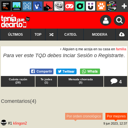
ÚLTIMOS
TOP
CATEG.
MODERA
♀ Alguien q me acoja en su casa en
familia
Para ver este TQD debes
Inciar Sesión
o
Registrarte
.
Cuánta razón
Te jodes
Menuda chorrada
4
(
28
)
(
1
)
(
3
)
Comentarios
(4)
Por orden cronológico
Por mejores
#1
klingon2
9 jun 2023, 12:37